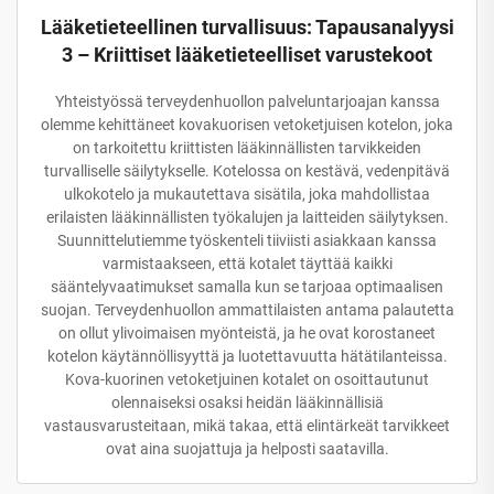
Lääketieteellinen turvallisuus: Tapausanalyysi
3 – Kriittiset lääketieteelliset varustekoot
Yhteistyössä terveydenhuollon palveluntarjoajan kanssa
olemme kehittäneet kovakuorisen vetoketjuisen kotelon, joka
on tarkoitettu kriittisten lääkinnällisten tarvikkeiden
turvalliselle säilytykselle. Kotelossa on kestävä, vedenpitävä
ulkokotelo ja mukautettava sisätila, joka mahdollistaa
erilaisten lääkinnällisten työkalujen ja laitteiden säilytyksen.
Suunnittelutiemme työskenteli tiiviisti asiakkaan kanssa
varmistaakseen, että kotalet täyttää kaikki
sääntelyvaatimukset samalla kun se tarjoaa optimaalisen
suojan. Terveydenhuollon ammattilaisten antama palautetta
on ollut ylivoimaisen myönteistä, ja he ovat korostaneet
kotelon käytännöllisyyttä ja luotettavuutta hätätilanteissa.
Kova-kuorinen vetoketjuinen kotalet on osoittautunut
olennaiseksi osaksi heidän lääkinnällisiä
vastausvarusteitaan, mikä takaa, että elintärkeät tarvikkeet
ovat aina suojattuja ja helposti saatavilla.