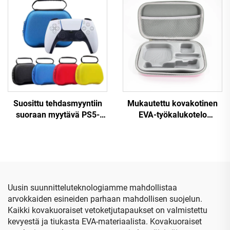
kantokelpoinen ja
työkalukotelo
vedenpitävä USB-
tallennustasku
Suosittu tehdasmyyntiin
Mukautettu kovakotinen
suoraan myytävä PS5-
EVA-työkalukotelo
ohjainmatkakotelo,
matkailuun,
suojava EVA-kantokotelo
meikkipusseihin ja
PS5-ohjaimelle
varastointiin, jossa on
muovinen sisäosio
Uusin suunnitteluteknologiamme mahdollistaa
arvokkaiden esineiden parhaan mahdollisen suojelun.
Kaikki kovakuoraiset vetoketjutapaukset on valmistettu
kevyestä ja tiukasta EVA-materiaalista. Kovakuoraiset