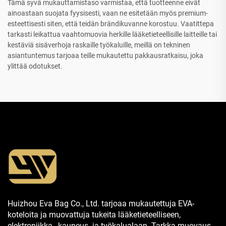
Tämä syvä mukauttamistaso varmistaa, että tuotteenne eivät
ainoastaan suojata fyysisesti, vaan ne esitetään myös premium-
esteettisesti siten, että teidän brändikuvanne korostuu. Vaatittepa
tarkasti leikattua vaahtomuovia herkille lääketieteellisille laitteille tai
kestäviä sisäverhoja raskaille työkaluille, meillä on tekninen
asiantuntemus tarjoaa teille mukautettu pakkausratkaisu, joka
ylittää odotukset.
Huizhou Eva Bag Co., Ltd. tarjoaa mukautettuja EVA-
koteloita ja muovattuja tukeita lääketieteelliseen,
elektroniikka-, kauneus- ja työkalualaan. Tarkka muovaus,