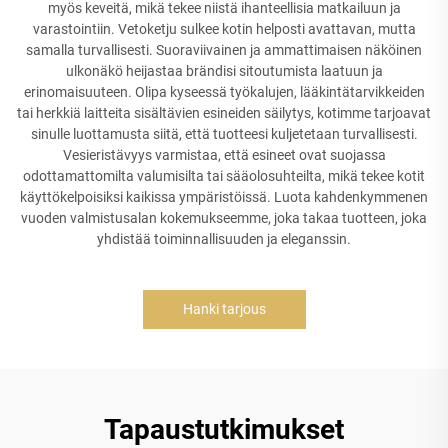
myös keveitä, mikä tekee niistä ihanteellisia matkailuun ja
varastointiin. Vetoketju sulkee kotin helposti avattavan, mutta
samalla turvallisesti. Suoraviivainen ja ammattimaisen näköinen
ulkonäkö heijastaa brändisi sitoutumista laatuun ja
erinomaisuuteen. Olipa kyseessä työkalujen, lääkintätarvikkeiden
tai herkkiä laitteita sisältävien esineiden säilytys, kotimme tarjoavat
sinulle luottamusta siitä, että tuotteesi kuljetetaan turvallisesti.
Vesieristävyys varmistaa, että esineet ovat suojassa
odottamattomilta valumisilta tai sääolosuhteilta, mikä tekee kotit
käyttökelpoisiksi kaikissa ympäristöissä. Luota kahdenkymmenen
vuoden valmistusalan kokemukseemme, joka takaa tuotteen, joka
yhdistää toiminnallisuuden ja eleganssin.
Hanki tarjous
Tapaustutkimukset