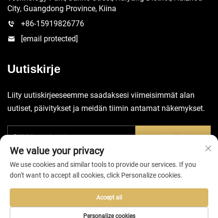
City, Guangdong Province, Kiina
+86-15919826776
[email protected]
Uutiskirje
Liity uutiskirjeeseemme saadaksesi viimeisimmät alan
uutiset, päivitykset ja meidän tiimin antamat näkemykset.
Lähetä
We value your privacy
We use cookies and similar tools to provide our services. If you
don't want to accept all cookies, click Personalize cookies.
Accept all
Tekijänoikeudet © 2025 Huizhou EVA Bag Co., Ltd. -
Tietosuojakäytäntö
Personalize cookies