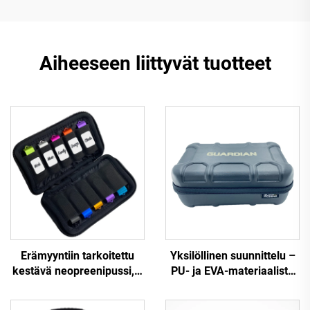
Aiheeseen liittyvät tuotteet
Erämyyntiin tarkoitettu
Yksilöllinen suunnittelu –
kestävä neopreenipussi, 6
PU- ja EVA-materiaalista
kpl, vetoketjulla
valmistettu kovakantinen
sulkeutuva,
teknikoiden EVA-