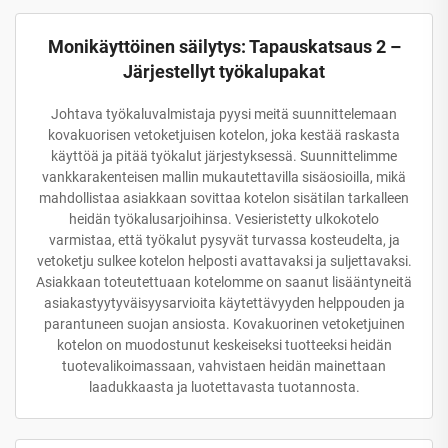
Monikäyttöinen säilytys: Tapauskatsaus 2 –
Järjestellyt työkalupakat
Johtava työkaluvalmistaja pyysi meitä suunnittelemaan
kovakuorisen vetoketjuisen kotelon, joka kestää raskasta
käyttöä ja pitää työkalut järjestyksessä. Suunnittelimme
vankkarakenteisen mallin mukautettavilla sisäosioilla, mikä
mahdollistaa asiakkaan sovittaa kotelon sisätilan tarkalleen
heidän työkalusarjoihinsa. Vesieristetty ulkokotelo
varmistaa, että työkalut pysyvät turvassa kosteudelta, ja
vetoketju sulkee kotelon helposti avattavaksi ja suljettavaksi.
Asiakkaan toteutettuaan kotelomme on saanut lisääntyneitä
asiakastyytyväisyysarvioita käytettävyyden helppouden ja
parantuneen suojan ansiosta. Kovakuorinen vetoketjuinen
kotelon on muodostunut keskeiseksi tuotteeksi heidän
tuotevalikoimassaan, vahvistaen heidän mainettaan
laadukkaasta ja luotettavasta tuotannosta.