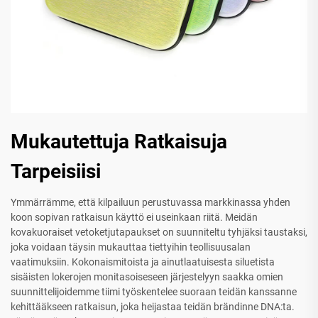
Mukautettuja Ratkaisuja
Tarpeisiisi
Ymmärrämme, että kilpailuun perustuvassa markkinassa yhden
koon sopivan ratkaisun käyttö ei useinkaan riitä. Meidän
kovakuoraiset vetoketjutapaukset on suunniteltu tyhjäksi taustaksi,
joka voidaan täysin mukauttaa tiettyihin teollisuusalan
vaatimuksiin. Kokonaismitoista ja ainutlaatuisesta siluetista
sisäisten lokerojen monitasoiseseen järjestelyyn saakka omien
suunnittelijoidemme tiimi työskentelee suoraan teidän kanssanne
kehittääkseen ratkaisun, joka heijastaa teidän brändinne DNA:ta.