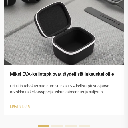
Miksi EVA-kellotapit ovat täydellisiä luksuskelloille
Erittäin tehokas suojaus: Kuinka EVA-kellotapit suojaavat
arvokkaita kellotyyppejä. Iskunvaimennus ja suljetun
solurakenteen EVA-kuoren rakenteellinen eheys. Etyleeni-
vinyyliasetaatin (EVA) suljetun solurakenteen muovilla on
Näytä lisää
erinomainen suojauskyky luksuskellojen tappeihin...