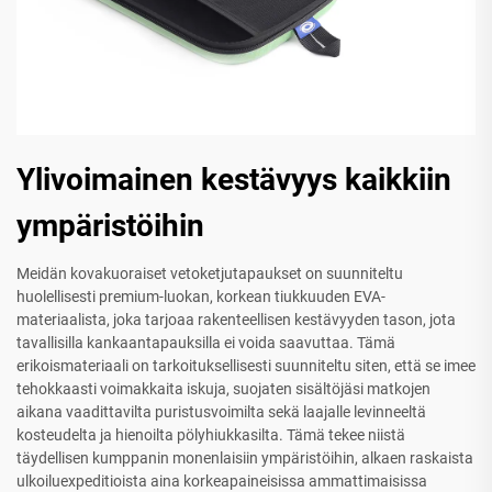
Ylivoimainen kestävyys kaikkiin
ympäristöihin
Meidän kovakuoraiset vetoketjutapaukset on suunniteltu
huolellisesti premium-luokan, korkean tiukkuuden EVA-
materiaalista, joka tarjoaa rakenteellisen kestävyyden tason, jota
tavallisilla kankaantapauksilla ei voida saavuttaa. Tämä
erikoismateriaali on tarkoituksellisesti suunniteltu siten, että se imee
tehokkaasti voimakkaita iskuja, suojaten sisältöjäsi matkojen
aikana vaadittavilta puristusvoimilta sekä laajalle levinneeltä
kosteudelta ja hienoilta pölyhiukkasilta. Tämä tekee niistä
täydellisen kumppanin monenlaisiin ympäristöihin, alkaen raskaista
ulkoiluexpeditioista aina korkeapaineisissa ammattimaisissa