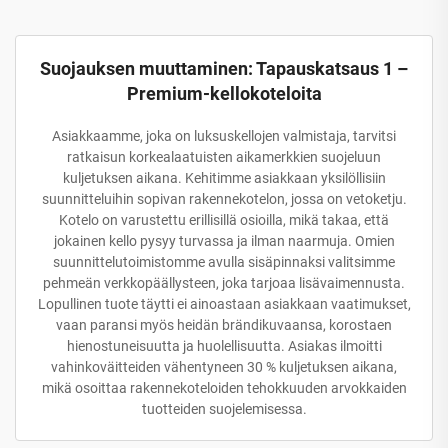
Suojauksen muuttaminen: Tapauskatsaus 1 –
Premium-kellokoteloita
Asiakkaamme, joka on luksuskellojen valmistaja, tarvitsi
ratkaisun korkealaatuisten aikamerkkien suojeluun
kuljetuksen aikana. Kehitimme asiakkaan yksilöllisiin
suunnitteluihin sopivan rakennekotelon, jossa on vetoketju.
Kotelo on varustettu erillisillä osioilla, mikä takaa, että
jokainen kello pysyy turvassa ja ilman naarmuja. Omien
suunnittelutoimistomme avulla sisäpinnaksi valitsimme
pehmeän verkkopäällysteen, joka tarjoaa lisävaimennusta.
Lopullinen tuote täytti ei ainoastaan asiakkaan vaatimukset,
vaan paransi myös heidän brändikuvaansa, korostaen
hienostuneisuutta ja huolellisuutta. Asiakas ilmoitti
vahinkoväitteiden vähentyneen 30 % kuljetuksen aikana,
mikä osoittaa rakennekoteloiden tehokkuuden arvokkaiden
tuotteiden suojelemisessa.