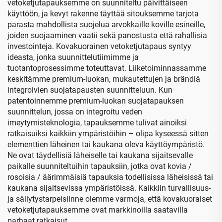
vetoketjutapauksemme on suunniteltu päivittäiseen
käyttöön, ja kevyt rakenne täyttää sitouksemme tarjota
parasta mahdollista suojelua arvokkaille koville esineille,
joiden suojaaminen vaatii sekä panostusta että rahallisia
investointeja. Kovakuorainen vetoketjutapaus syntyy
ideasta, jonka suunnittelutiimimme ja
tuotantoprosessimme toteuttavat. Liiketoiminnassamme
keskitämme premium-luokan, mukautettujen ja brändiä
integroivien suojatapausten suunnitteluun. Kun
patentoinnemme premium-luokan suojatapauksen
suunnittelun, jossa on integroitu veden
imeytymisteknologia, tapauksemme tulivat ainoiksi
ratkaisuiksi kaikkiin ympäristöihin – olipa kyseessä sitten
elementtien läheinen tai kaukana oleva käyttöympäristö.
Ne ovat täydellisiä läheiselle tai kaukana sijaitsevalle
paikalle suunniteltuihin tapauksiin, jotka ovat kovia /
rosoisia / äärimmäisiä tapauksia todellisissa läheisissä tai
kaukana sijaitsevissa ympäristöissä. Kaikkiin turvallisuus-
ja säilytystarpeisiinne olemme varmoja, että kovakuoraiset
vetoketjutapauksemme ovat markkinoilla saatavilla
parhaat ratkaisut.