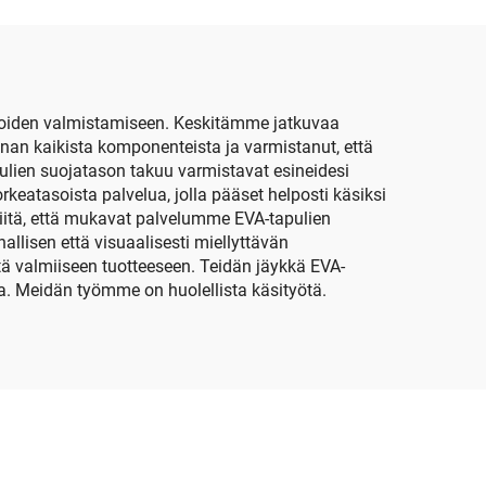
kansi
puloiden valmistamiseen. Keskitämme jatkuvaa
an kaikista komponenteista ja varmistanut, että
ulien suojatason takuu varmistavat esineidesi
rkeatasoista palvelua, jolla pääset helposti käsiksi
a siitä, että mukavat palvelumme EVA-tapulien
allisen että visuaalisesti miellyttävän
stä valmiiseen tuotteeseen. Teidän jäykkä EVA-
ia. Meidän työmme on huolellista käsityötä.