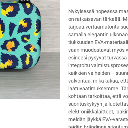
Nykyisessä nopeassa maa
on ratkaisevan tärkeää. 
tarjoaa vertaamatonta suoja
samalla elegantin ulkonäö
tiukkuuden EVA-materiaalis
vaan muodostavat myös ve
esineesi pysyvät turvass
integroitu valmistuspros
kaikkien vaiheiden – suunn
valvontaa, mikä takaa, että
laatuvaatimuksemme. Tämä
kohtaan tarkoittaa, että v
suorituskykyyn ja luotetta
elektroniikkalaitteet, lääk
meidän jäykkä EVA-varast
teidän brändinne sitoutum