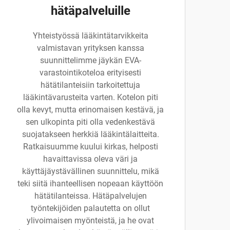
hätäpalveluille
Yhteistyössä lääkintätarvikkeita
valmistavan yrityksen kanssa
suunnittelimme jäykän EVA-
varastointikoteloa erityisesti
hätätilanteisiin tarkoitettuja
lääkintävarusteita varten. Kotelon piti
olla kevyt, mutta erinomaisen kestävä, ja
sen ulkopinta piti olla vedenkestävä
suojatakseen herkkiä lääkintälaitteita.
Ratkaisuumme kuului kirkas, helposti
havaittavissa oleva väri ja
käyttäjäystävällinen suunnittelu, mikä
teki siitä ihanteellisen nopeaan käyttöön
hätätilanteissa. Hätäpalvelujen
työntekijöiden palautetta on ollut
ylivoimaisen myönteistä, ja he ovat