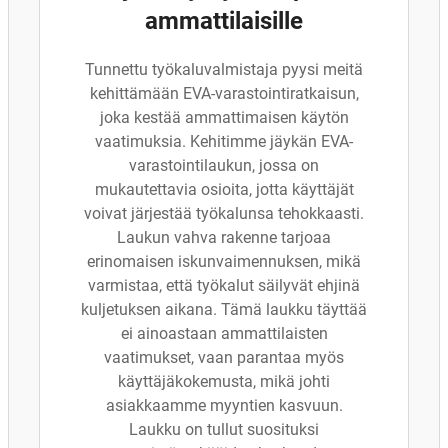
ammattilaisille
Tunnettu työkaluvalmistaja pyysi meitä
kehittämään EVA-varastointiratkaisun,
joka kestää ammattimaisen käytön
vaatimuksia. Kehitimme jäykän EVA-
varastointilaukun, jossa on
mukautettavia osioita, jotta käyttäjät
voivat järjestää työkalunsa tehokkaasti.
Laukun vahva rakenne tarjoaa
erinomaisen iskunvaimennuksen, mikä
varmistaa, että työkalut säilyvät ehjinä
kuljetuksen aikana. Tämä laukku täyttää
ei ainoastaan ammattilaisten
vaatimukset, vaan parantaa myös
käyttäjäkokemusta, mikä johti
asiakkaamme myyntien kasvuun.
Laukku on tullut suosituksi