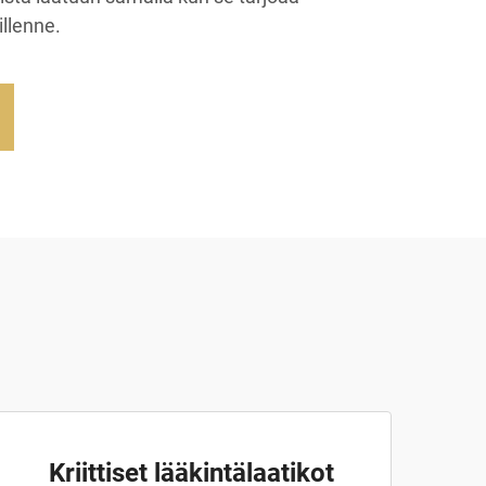
llenne.
Kriittiset lääkintälaatikot