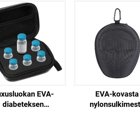
uxusluokan EVA-
EVA-kovasta
diabeteksen
nylonsulkimes
nsuliinipeptidien
valmistettu lahjalaa
tuslaatikko, 10 ml:n
langaton kantota
jen pitopiste, täysin
räätälöity pussi, 