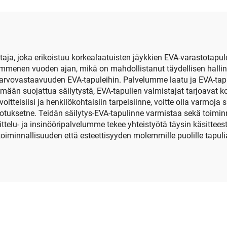
suojava ja
pääkkuulokkeiden 
kakäyttöön valmis
liinijäähdytyskätkö
staja, joka erikoistuu korkealaatuisten jäykkien EVA-varastota
enen vuoden ajan, mikä on mahdollistanut täydellisen hallinn
a arvovastaavuuden EVA-tapuleihin. Palvelumme laatu ja EVA-tap
mään suojattua säilytystä, EVA-tapulien valmistajat tarjoavat ko
voitteisiisi ja henkilökohtaisiin tarpeisiinne, voitte olla varmoj
dotuksetne. Teidän säilytys-EVA-tapulinne varmistaa sekä toiminn
nittelu- ja insinööripalvelumme tekee yhteistyötä täysin käsittee
oiminnallisuuden että esteettisyyden molemmille puolille tapul