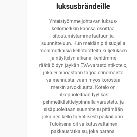
luksusbrändeille
Yhteistyömme johtavan luksus-
kellomerkkin kanssa osoittaa
sitoutumistamme laatuun ja
suunnitteluun. Kun meidän piti suojella
monimutkaisia kellotuotteita kuljetuksen
ja näyttelyn aikana, kehitimme
räätälöidyn jäykän EVA-varastointikotelo,
joka ei ainoastaan tarjoa erinomaista
vaimennusta, vaan myös korostaa
merkin arvokkuutta. Kotelo on
ulkopuoleltaan tyylikäs
pehmeäkäsittelypinnalla varustettu ja
sisäpuoleltaan suunniteltu pitämään
jokainen kello turvallisesti paikoillaan.
Tuloksena oli vaikutusvaltainen
pakkausratkaisu, joka paransi