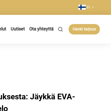
FI
elut
Uutiset
Ota yhteyttä
Hanki tarjous
uksesta: Jäykkä EVA-
elo