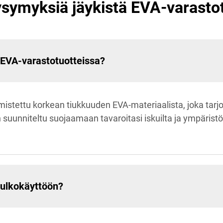
ysymyksiä jäykistä EVA-varasto
 EVA-varastotuotteissa?
stettu korkean tiukkuuden EVA-materiaalista, joka tarj
uunniteltu suojaamaan tavaroitasi iskuilta ja ympäristöt
 ulkokäyttöön?