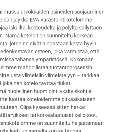
ilmassa arvokkaiden esineiden suojaaminen
Meidän jäykkä EVA-varastointikotelomme
a iskuilta, kosteudelta ja pölyltä säilyttäen
n. Nämä koteloit on suunniteltu korkean
ta, joten ne eivät ainoastaan kestä hyvin,
denkestävän esteen, joka varmistaa, että
a missä tahansa ympäristössä. Kokonaan
essimme mahdollistaa tuotantoprosessin
ittelusta viimeisiin viimeistelyyn – tarkkaa
 jokainen kotelo täyttää tiukat
 huolellinen huomiointi yksityiskohtia
oitte luottaa koteloidemme pitkäaikaiseen
vuuteen. Olipa kyseessä sitten herkät
intätarvikkeet tai korkealaatuiset kellokoot,
ointikotelomme on suunniteltu heijastamaan
ista laatuun samalla kun se tarjoaa