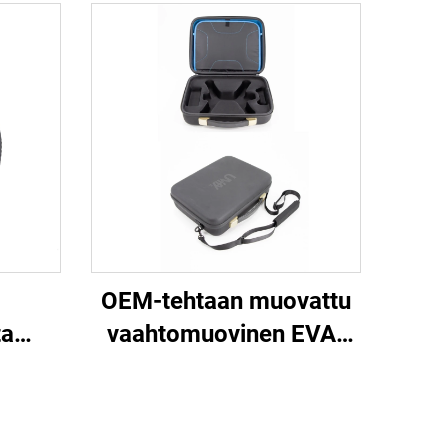
OEM-tehtaan muovattu
ta
vaahtomuovinen EVA-
tikko,
sisäosa suojakova
sku,
kotelo, dronevarusteiden
EVA-
kantokotelo