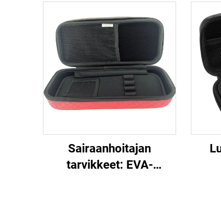
Sairaanhoitajan
L
tarvikkeet: EVA-
kovakuorinen lasten ja
i
aikuisten
kulje
lääkintätarvikelaatikko,
pullo