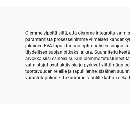
punainen kuori,
pakkauslaatikko 3M
mat
Littmann Classic III -
insu
stetoskooppeihin
Olemme ylpeitä siitä, että olemme integroitu valmi
parantamista prosesseihimme viimeisen kahdenkymm
jokainen EVA-tapuli tarjoaa optimaalisen suojan j
täydellisen suojan pitkäksi aikaa. Suunniteltu kestä
arvokkaisiisi esineisiisi. Kun olemme tutustuneet ta
valmistajat ovat aktiivisia ja pyrkivät ylittämään o
tuottavuuden releille ja tapulillenne; sisäinen suun
varastotapulinne. Takuumme tapulille kattaa sekä t