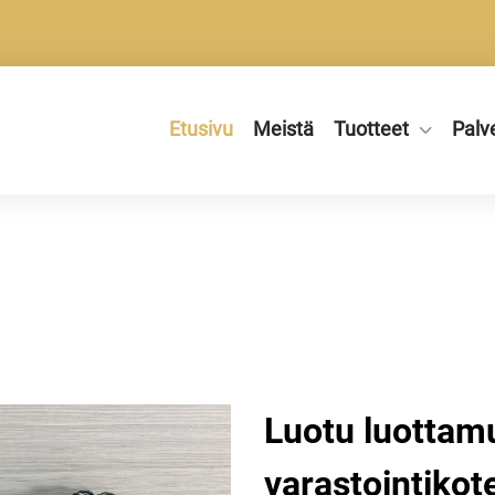
Etusivu
Meistä
Tuotteet
Palv
Luotu luottam
varastointikot