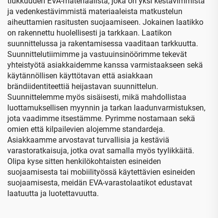
tiukkuuden EVA-materiaalista, joka on yksi kestävimmistä
ja vedenkestävimmistä materiaaleista matkustelun
aiheuttamien rasitusten suojaamiseen. Jokainen laatikko
on rakennettu huolellisesti ja tarkkaan. Laatikon
suunnittelussa ja rakentamisessa vaaditaan tarkkuutta.
Suunnittelutiimimme ja vastuuinsinöörimme tekevät
yhteistyötä asiakkaidemme kanssa varmistaakseen sekä
käytännöllisen käyttötavan että asiakkaan
brändiidentiteettiä heijastavan suunnittelun.
Suunnittelemme myös sisäisesti, mikä mahdollistaa
luottamuksellisen myynnin ja tarkan laadunvarmistuksen,
jota vaadimme itsestämme. Pyrimme nostamaan sekä
omien että kilpailevien alojemme standardeja.
Asiakkaamme arvostavat turvallisia ja kestäviä
varastoratkaisuja, jotka ovat samalla myös tyylikkäitä.
Olipa kyse sitten henkilökohtaisten esineiden
suojaamisesta tai mobiilityössä käytettävien esineiden
suojaamisesta, meidän EVA-varastolaatikot edustavat
laatuutta ja luotettavuutta.