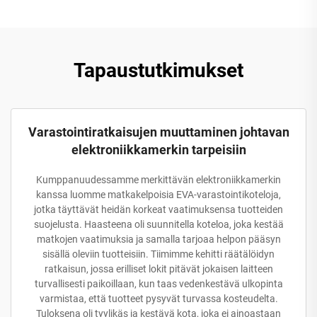
Tapaustutkimukset
Varastointiratkaisujen muuttaminen johtavan
elektroniikkamerkin tarpeisiin
Kumppanuudessamme merkittävän elektroniikkamerkin
kanssa luomme matkakelpoisia EVA-varastointikoteloja,
jotka täyttävät heidän korkeat vaatimuksensa tuotteiden
suojelusta. Haasteena oli suunnitella koteloa, joka kestää
matkojen vaatimuksia ja samalla tarjoaa helpon pääsyn
sisällä oleviin tuotteisiin. Tiimimme kehitti räätälöidyn
ratkaisun, jossa erilliset lokit pitävät jokaisen laitteen
turvallisesti paikoillaan, kun taas vedenkestävä ulkopinta
varmistaa, että tuotteet pysyvät turvassa kosteudelta.
Tuloksena oli tyylikäs ja kestävä kota, joka ei ainoastaan