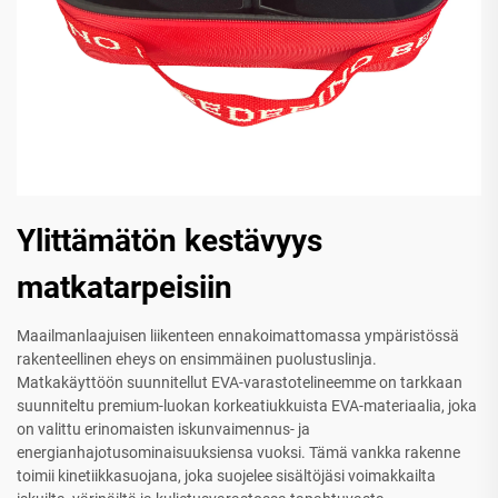
Ylittämätön kestävyys
matkatarpeisiin
Maailmanlaajuisen liikenteen ennakoimattomassa ympäristössä
rakenteellinen eheys on ensimmäinen puolustuslinja.
Matkakäyttöön suunnitellut EVA-varastotelineemme on tarkkaan
suunniteltu premium-luokan korkeatiukkuista EVA-materiaalia, joka
on valittu erinomaisten iskunvaimennus- ja
energianhajotusominaisuuksiensa vuoksi. Tämä vankka rakenne
toimii kinetiikkasuojana, joka suojelee sisältöjäsi voimakkailta