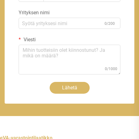
Yrityksen nimi
0/200
Viesti
0/1000
Lähetä
eVA-varastointilaatikko