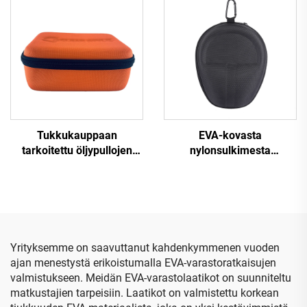
hiustyyli- ja -
laitteiden laatikko
leikkurityökalujen
säilytyslaatikko
vetoketjuilla, kätevä
kantaa ja säilyttää
Tukkukauppaan
EVA-kovasta
tarkoitettu öljypullojen
nylonsulkimesta
kuljetuslaatikko,
valmistettu lahjalaatikko,
mukautettu logolla
langaton kantotasku,
varustettu EVA-öljypullojen
räätälöity pussi, EVA-
matkalaatikko
pääkkuulokkeiden kansi
Yrityksemme on saavuttanut kahdenkymmenen vuoden
ajan menestystä erikoistumalla EVA-varastoratkaisujen
valmistukseen. Meidän EVA-varastolaatikot on suunniteltu
matkustajien tarpeisiin. Laatikot on valmistettu korkean