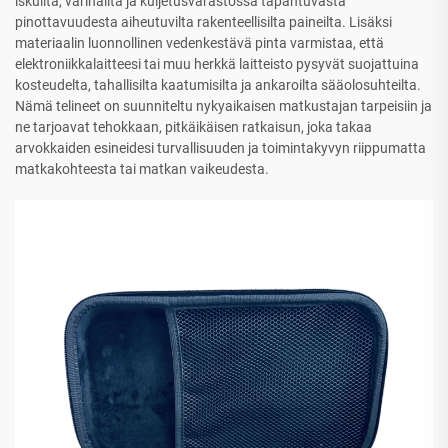
iskuilta, värinäiltä ja kuljetusvarastossa tapahtuvasta
pinottavuudesta aiheutuvilta rakenteellisilta paineilta. Lisäksi
materiaalin luonnollinen vedenkestävä pinta varmistaa, että
elektroniikkalaitteesi tai muu herkkä laitteisto pysyvät suojattuina
kosteudelta, tahallisilta kaatumisilta ja ankaroilta sääolosuhteilta.
Nämä telineet on suunniteltu nykyaikaisen matkustajan tarpeisiin ja
ne tarjoavat tehokkaan, pitkäikäisen ratkaisun, joka takaa
arvokkaiden esineidesi turvallisuuden ja toimintakyvyn riippumatta
matkakohteesta tai matkan vaikeudesta.