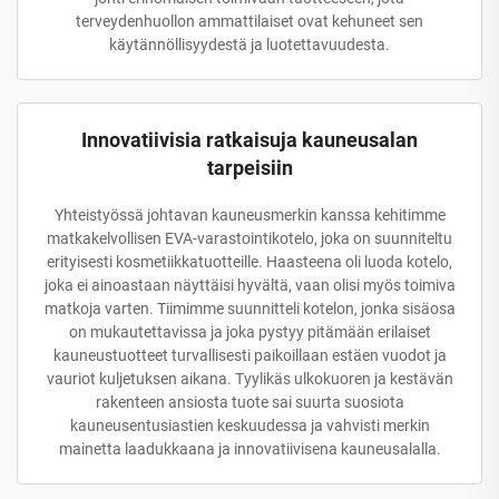
terveydenhuollon ammattilaiset ovat kehuneet sen
käytännöllisyydestä ja luotettavuudesta.
Innovatiivisia ratkaisuja kauneusalan
tarpeisiin
Yhteistyössä johtavan kauneusmerkin kanssa kehitimme
matkakelvollisen EVA-varastointikotelo, joka on suunniteltu
erityisesti kosmetiikkatuotteille. Haasteena oli luoda kotelo,
joka ei ainoastaan näyttäisi hyvältä, vaan olisi myös toimiva
matkoja varten. Tiimimme suunnitteli kotelon, jonka sisäosa
on mukautettavissa ja joka pystyy pitämään erilaiset
kauneustuotteet turvallisesti paikoillaan estäen vuodot ja
vauriot kuljetuksen aikana. Tyylikäs ulkokuoren ja kestävän
rakenteen ansiosta tuote sai suurta suosiota
kauneusentusiastien keskuudessa ja vahvisti merkin
mainetta laadukkaana ja innovatiivisena kauneusalalla.