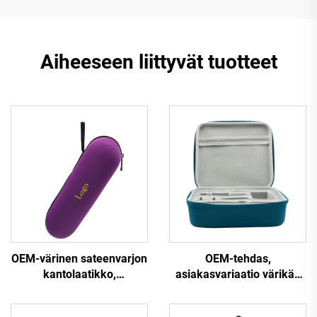
Aiheeseen liittyvät tuotteet
OEM-värinen sateenvarjon
OEM-tehdas,
kantolaatikko,
asiakasvariaatio värikäs
vedenpitävä
EVA-laatikko, vedenpitävä
sylinterimäinen EVA-
PU/EVA-kirurgisten