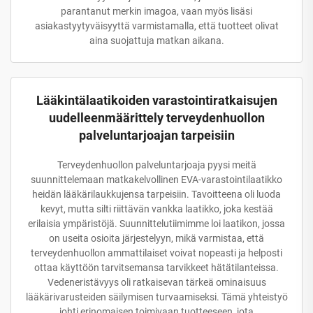
parantanut merkin imagoa, vaan myös lisäsi
asiakastyytyväisyyttä varmistamalla, että tuotteet olivat
aina suojattuja matkan aikana.
Lääkintälaatikoiden varastointiratkaisujen
uudelleenmäärittely terveydenhuollon
palveluntarjoajan tarpeisiin
Terveydenhuollon palveluntarjoaja pyysi meitä
suunnittelemaan matkakelvollinen EVA-varastointilaatikko
heidän lääkärilaukkujensa tarpeisiin. Tavoitteena oli luoda
kevyt, mutta silti riittävän vankka laatikko, joka kestää
erilaisia ympäristöjä. Suunnittelutiimimme loi laatikon, jossa
on useita osioita järjestelyyn, mikä varmistaa, että
terveydenhuollon ammattilaiset voivat nopeasti ja helposti
ottaa käyttöön tarvitsemansa tarvikkeet hätätilanteissa.
Vedeneristävyys oli ratkaisevan tärkeä ominaisuus
lääkärivarusteiden säilymisen turvaamiseksi. Tämä yhteistyö
johti erinomaisen toimivaan tuotteeseen, jota