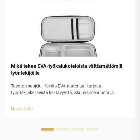
Mikä tekee EVA-työkalukoteloista välttämättömiä
työntekijöille
Tasoton suojelu: Kuinka EVA-materiaali tarjoaa
työntekijäkeskeistä kestävyyttä, iskunvaimennusta ja
iskunkestävyyttä korkean riskin työympäristöihin. EVA-kumi
muuttaa työkalujen suojelemista sen suljetun solurakenteen
Näytä lisää
ansiosta, joka imee itseensä iskunenergian...