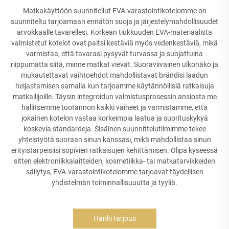
Matkakäyttöön suunnitellut EVA-varastointikotelomme on
suunniteltu tarjoamaan ennätön suoja ja järjestelymahdollisuudet
arvokkaalle tavarellesi. Korkean tiukkuuden EVA-materiaalista
valmistetut kotelot ovat paitsi kestäviä myös vedenkestäviä, mikä
varmistaa, että tavarasi pysyvät turvassa ja suojattuina
riippumatta siitä, minne matkat vievät. Suoraviivainen ulkonäkö ja
mukautettavat vaihtoehdot mahdollistavat brändisi laadun
heijastamisen samalla kun tarjoamme käytännöllisiä ratkaisuja
matkailijoille. Täysin integroidun valmistusprosessin ansiosta me
hallitsemme tuotannon kaikki vaiheet ja varmistamme, että
jokainen kotelon vastaa korkeimpia laatua ja suorituskykyä
koskevia standardeja. Sisäinen suunnittelutiimimme tekee
yhteistyötä suoraan sinun kanssasi, mikä mahdollistaa sinun
erityistarpeisiisi sopivien ratkaisujen kehittämisen. Olipa kyseessä
sitten elektroniikkalaitteiden, kosmetiikka- tai matkatarvikkeiden
säilytys, EVA-varastointikotelomme tarjoavat täydellisen
yhdistelmän toiminnallisuuutta ja tyyliä.
Hanki tarjous