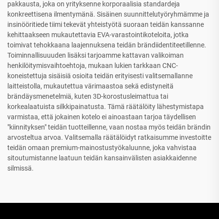
pakkausta, joka on yrityksenne korporaalisia standardeja
konkreettisena ilmentymänä. Sisäinen suunnittelutyöryhmämme ja
insinööritiede tiimi tekevät yhteistyötä suoraan teidän kanssanne
kehittaakseen mukautettavia EVA-varastointikoteloita, jotka
toimivat tehokkaana laajennuksena teidän brändiidentiteetillenne.
Toiminnallisuuuden lisäksi tarjoamme kattavan valikoiman
henkilöitymisvaihtoehtoja, mukaan lukien tarkkaan CNC-
koneistettuja sisäisiä osioita teidän erityisesti valitsemallanne
laitteistolla, mukautettua värimaastoa sekä edistyneitä
brändäysmenetelmiä, kuten 3D-korostusleimattua tai
korkealaatuista silkkipainatusta. Tämä räätälöity lähestymistapa
varmistaa, että jokainen kotelo ei ainoastaan tarjoa täydellisen
"kiinnityksen" teidän tuotteillenne, vaan nostaa myös teidän brändin
arvosteltua arvoa. Valitsemalla räätälöidyt ratkaisumme investoitte
teidän omaan premium-mainostustyökaluunne, joka vahvistaa
sitoutumistanne laatuun teidän kansainvälisten asiakkaidenne
silmissä.