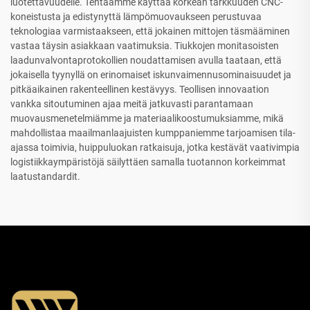
luotettavuudelle. Tehtaamme käyttää korkean tarkkuuden CNC-
koneistusta ja edistynyttä lämpömuovaukseen perustuvaa
teknologiaa varmistaakseen, että jokainen mittojen täsmääminen
vastaa täysin asiakkaan vaatimuksia. Tiukkojen monitasoisten
laadunvalvontaprotokollien noudattamisen avulla taataan, että
jokaisella tyynyllä on erinomaiset iskunvaimennusominaisuudet ja
pitkäaikainen rakenteellinen kestävyys. Teollisen innovaation
vankka sitoutuminen ajaa meitä jatkuvasti parantamaan
muovausmenetelmiämme ja materiaalikoostumuksiamme, mikä
mahdollistaa maailmanlaajuisten kumppaniemme tarjoamisen tila-
ajassa toimivia, huippuluokan ratkaisuja, jotka kestävät vaativimpia
logistiikkaympäristöjä säilyttäen samalla tuotannon korkeimmat
laatustandardit.