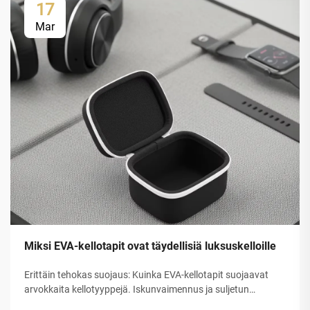
17
Mar
Miksi EVA-kellotapit ovat täydellisiä luksuskelloille
Erittäin tehokas suojaus: Kuinka EVA-kellotapit suojaavat
arvokkaita kellotyyppejä. Iskunvaimennus ja suljetun
solurakenteen EVA-kuoren rakenteellinen eheys. Etyleeni-