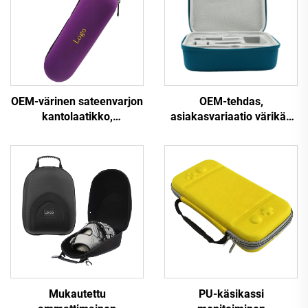
OEM-värinen sateenvarjon
OEM-tehdas,
kantolaatikko,
asiakasvariaatio värikäs
vedenpitävä
EVA-laatikko, vedenpitävä
sylinterimäinen EVA-
PU/EVA-kirurgisten
hiustyyli- ja -
laitteiden laatikko
leikkurityökalujen
säilytyslaatikko
vetoketjuilla, kätevä
kantaa ja säilyttää
Mukautettu
PU-käsikassi