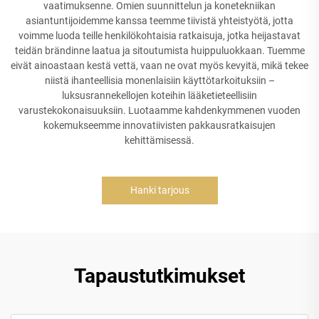
vaatimuksenne. Omien suunnittelun ja konetekniikan
asiantuntijoidemme kanssa teemme tiivistä yhteistyötä, jotta
voimme luoda teille henkilökohtaisia ratkaisuja, jotka heijastavat
teidän brändinne laatua ja sitoutumista huippuluokkaan. Tuemme
eivät ainoastaan kestä vettä, vaan ne ovat myös kevyitä, mikä tekee
niistä ihanteellisia monenlaisiin käyttötarkoituksiin –
luksusrannekellojen koteihin lääketieteellisiin
varustekokonaisuuksiin. Luotaamme kahdenkymmenen vuoden
kokemukseemme innovatiivisten pakkausratkaisujen
kehittämisessä.
Hanki tarjous
Tapaustutkimukset