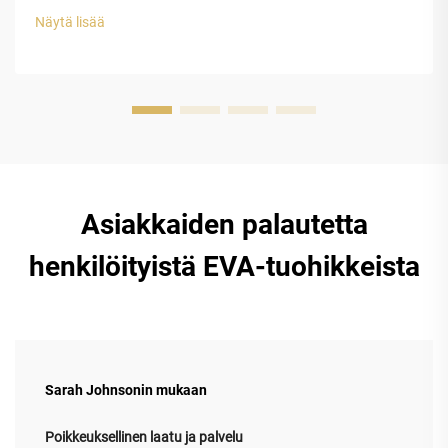
vinyyliasetaatin (EVA) suljetun solurakenteen muovilla on
Näytä lisää
erinomainen suojauskyky luksuskellojen tappeihin...
Asiakkaiden palautetta
henkilöityistä EVA-tuohikkeista
Sarah Johnsonin mukaan
Poikkeuksellinen laatu ja palvelu