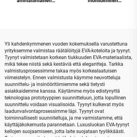
ammattimainen
monitoiminen
vedenpitävä ja
varastointilaatikko
iskunkestävä muovattu
Nintendo Switch 2 -
vaahtomuovin sisäosa
konsolille, kannettava
EVA-kovakuorinen
varastointipussi
baseballkäsineen
pelikorttipaikoilla ja
suojelukotelo, varastointi-
verkkopussilla
Yli kahdenkymmenen vuoden kokemuksella varustettuna
ja kantopussi matkailuun
yrityksemme valmistaa räätälöityjä EVA-koteloita ja tyynyt.
ja autokäyttöön
Tyynyt valmistetaan korkean tiukkuuden EVA-materiaalista,
mikä tekee niistä sekä kestäviä että elegantteja. Tarkka
valmistusprosessimme takaa myös korkealaatuisen
viimeistelyn. Ennen valmistusta käymme neuvotteluja
suunnittelu- ja insinööritiimiemme sekä tietysti
asiakkaidemme kanssa. Käytämme myös edistynyttä
teknologiaa prototyyppien suunnitteluun, jotta lopullinen
suunnittelu voidaan visualisoida. Tyynyt kulkevat myös
laadunvalvontaprosessimme läpi. Tyynyt ovat
toiminnallisesti suunniteltuja, ja me varmistamme, että
käyttäjäkokemusta parannetaan. Luxusluokan EVA-tyynyt
kellojen suojaamiseen, jotta laite suojataan tyylikkäästi.