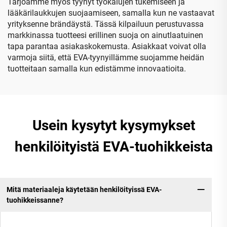
Tarjoamme myös tyynyt työkalujen tukemiseen ja
lääkärilaukkujen suojaamiseen, samalla kun ne vastaavat
yrityksenne brändäystä. Tässä kilpailuun perustuvassa
markkinassa tuotteesi erillinen suoja on ainutlaatuinen
tapa parantaa asiakaskokemusta. Asiakkaat voivat olla
varmoja siitä, että EVA-tyynyillämme suojamme heidän
tuotteitaan samalla kun edistämme innovaatioita.
Usein kysytyt kysymykset
henkilöityistä EVA-tuohikkeista
Mitä materiaaleja käytetään henkilöityissä EVA-
tuohikkeissanne?