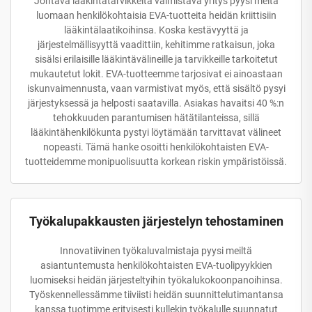
Johtava lääkintätarvikkeita valmistava yritys pyysi meitä
luomaan henkilökohtaisia EVA-tuotteita heidän kriittisiin
lääkintälaatikoihinsa. Koska kestävyyttä ja
järjestelmällisyyttä vaadittiin, kehitimme ratkaisun, joka
sisälsi erilaisille lääkintävälineille ja tarvikkeille tarkoitetut
mukautetut lokit. EVA-tuotteemme tarjosivat ei ainoastaan
iskunvaimennusta, vaan varmistivat myös, että sisältö pysyi
järjestyksessä ja helposti saatavilla. Asiakas havaitsi 40 %:n
tehokkuuden parantumisen hätätilanteissa, sillä
lääkintähenkilökunta pystyi löytämään tarvittavat välineet
nopeasti. Tämä hanke osoitti henkilökohtaisten EVA-
tuotteidemme monipuolisuutta korkean riskin ympäristöissä.
Työkalupakkausten järjestelyn tehostaminen
Innovatiivinen työkaluvalmistaja pyysi meiltä
asiantuntemusta henkilökohtaisten EVA-tuolipyykkien
luomiseksi heidän järjesteltyihin työkalukokoonpanoihinsa.
Työskennellessämme tiiviisti heidän suunnittelutimantansa
kanssa tuotimme erityisesti kullekin työkalulle suunnatut