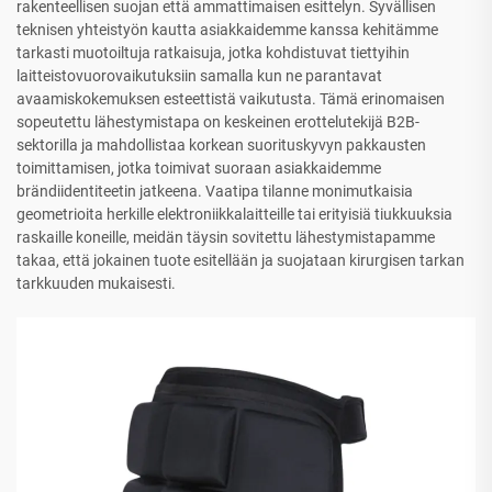
rakenteellisen suojan että ammattimaisen esittelyn. Syvällisen
teknisen yhteistyön kautta asiakkaidemme kanssa kehitämme
tarkasti muotoiltuja ratkaisuja, jotka kohdistuvat tiettyihin
laitteistovuorovaikutuksiin samalla kun ne parantavat
avaamiskokemuksen esteettistä vaikutusta. Tämä erinomaisen
sopeutettu lähestymistapa on keskeinen erottelutekijä B2B-
sektorilla ja mahdollistaa korkean suorituskyvyn pakkausten
toimittamisen, jotka toimivat suoraan asiakkaidemme
brändiidentiteetin jatkeena. Vaatipa tilanne monimutkaisia
geometrioita herkille elektroniikkalaitteille tai erityisiä tiukkuuksia
raskaille koneille, meidän täysin sovitettu lähestymistapamme
takaa, että jokainen tuote esitellään ja suojataan kirurgisen tarkan
tarkkuuden mukaisesti.