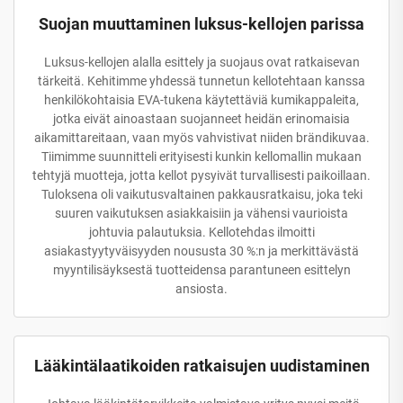
Suojan muuttaminen luksus-kellojen parissa
Luksus-kellojen alalla esittely ja suojaus ovat ratkaisevan
tärkeitä. Kehitimme yhdessä tunnetun kellotehtaan kanssa
henkilökohtaisia EVA-tukena käytettäviä kumikappaleita,
jotka eivät ainoastaan suojanneet heidän erinomaisia
aikamittareitaan, vaan myös vahvistivat niiden brändikuvaa.
Tiimimme suunnitteli erityisesti kunkin kellomallin mukaan
tehtyjä muotteja, jotta kellot pysyivät turvallisesti paikoillaan.
Tuloksena oli vaikutusvaltainen pakkausratkaisu, joka teki
suuren vaikutuksen asiakkaisiin ja vähensi vaurioista
johtuvia palautuksia. Kellotehdas ilmoitti
asiakastyytyväisyyden noususta 30 %:n ja merkittävästä
myyntilisäyksestä tuotteidensa parantuneen esittelyn
ansiosta.
Lääkintälaatikoiden ratkaisujen uudistaminen