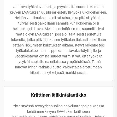
Johtava työkaluvalmistaja pyysi meitä suunnittelemaan
kevyen EVA-tuksen uusille järjestellyille työkalukokoelmilleen.
Heidän vaatimuksensa oli ratkaisu, joka pitäisi työkalut
turvallisesti paikoillaan samalla kun kokoelma olisi
helppokuljetettava. Meidän insinööriemme suunnittelivat
räätälöidyn EVA-tuksen, jossa oli taktisesti sijoitettuja
lokeroita, jotka pitivät jokaisen työkalun tiukasti paikoillaan
estäen liikkumisen kuljetuksen aikana. Kevyt rakenne teki
työkalukokoelman helppokannettavaksi käyttäjille, ja
vedenkestävät ominaisuudet varmistivat, että työkalut
pysyivät suojattuina erilaisissa ympäristöissä. Tämä
innovatiivinen ratkaisu auttoi valmistajaa erottumaan
kilpailuun kytketyssä markkinassa.
Kriittinen lääkintälaatikko
Yhteistyössä terveydenhuollon palveluntarjoajan kanssa
kehitimme kevyen EVA-tuken kriittiseen