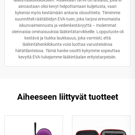
lääkintälaukkaukseen. Asiakkaan tarve oli ratkaisu, joka ei
ainoastaan olisi kevyt helpottamaan kuljetusta, vaan
kykenisi myös kestämään ankaria olosuhteita. Tiimimme
suunnitteli räätälöidyn EVA-tuen, joka tarjosi erinomaista
iskunvaimennusta ja vedenkestävyyttä – molemmat
olennaisia ominaisuuksia lääkintätarvikkeille. Lopputuote oli
kestävä ja tiukka laukkauus, joka varmisti, että
lääkintähenkilökunta voisi luottaa varusteisiinsa
hätätilanteissa. Tämä hanke osoitti kykymme sopeuttaa
kevyitä EVA-tukejamme lääkintäalan erityistarpeisiin.
Aiheeseen liittyvät tuotteet