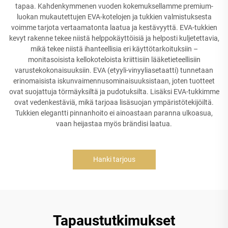
tapaa. Kahdenkymmenen vuoden kokemuksellamme premium-
luokan mukautettujen EVA-kotelojen ja tukkien valmistuksesta
voimme tarjota vertaamatonta laatua ja kestävyyttä. EVA-tukkien
kevyt rakenne tekee niistä helppokäyttöisiä ja helposti kuljetettavia,
mikä tekee niistä ihanteellisia eri käyttötarkoituksiin –
monitasoisista kellokoteloista kriittisiin lääketieteellisiin
varustekokonaisuuksiin. EVA (etyyli-vinyyliasetaatti) tunnetaan
erinomaisista iskunvaimennusominaisuuksistaan, joten tuotteet
ovat suojattuja törmäyksiltä ja pudotuksilta. Lisäksi EVA-tukkimme
ovat vedenkestäviä, mikä tarjoaa lisäsuojan ympäristötekijöiltä.
Tukkien elegantti pinnanhoito ei ainoastaan paranna ulkoasua,
vaan heijastaa myös brändisi laatua.
Hanki tarjous
Tapaustutkimukset