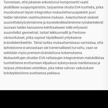
Tunnistaen, että jokainen erikoistunut komponentti vaatii
yksilöllisen suojaympäristön, tarjoamme ohuita EVA-tuotteita, jotka
muodostavat täysin integroidun mukautettavuuspaketin juuri
teidän teknisten vaatimustenne mukaan. Asiantuntevat sisäiset
suunnittelutyöryhmämme ja konetekniikkatiimimme työskentelevät
suoraan teidän kanssanne kehittaakseen teille erityisesti
suunnitellut geometriat, tarkat leikkuumallit ja Pantone-
värisovitukset, jotka sopivat täydellisesti yrityksenne
brändiidentiteettiin. Tämä tarkka mukauttamistaso varmistaa, että
laitteistonne ei ainoastaan ole toiminnallisesti turvattu, vaan se
esitetään myös premium-brändattuna kokemuksena.
Mukautettujen ohuiden EVA-ratkaisujen integroiminen mahdollistaa
tuotteittenne erottamisen kilpailuun kykenyvässä markkinassa ja
tarjoaa yhtenäisen estetiikan, joka tekee vahvan vaikutuksen
kohdeyleisöönne avattaessa pakkaus.