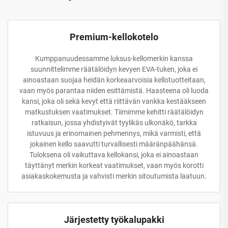
Premium-kellokotelo
Kumppanuudessamme luksus-kellomerkin kanssa
suunnittelimme räätälöidyn kevyen EVA-tuken, joka ei
ainoastaan suojaa heidän korkeaarvoisia kellotuotteitaan,
vaan myös parantaa niiden esittämistä. Haasteena oli luoda
kansi, joka oli sekä kevyt että riittävän vankka kestääkseen
matkustuksen vaatimukset. Tiimimme kehitti räätälöidyn
ratkaisun, jossa yhdistyivät tyylikäs ulkonäkö, tarkka
istuvuus ja erinomainen pehmennys, mikä varmisti, että
jokainen kello saavutti turvallisesti määränpäähänsä.
Tuloksena oli vaikuttava kellokansi, joka ei ainoastaan
täyttänyt merkin korkeat vaatimukset, vaan myös korotti
asiakaskokemusta ja vahvisti merkin sitoutumista laatuun.
Järjestetty työkalupakki