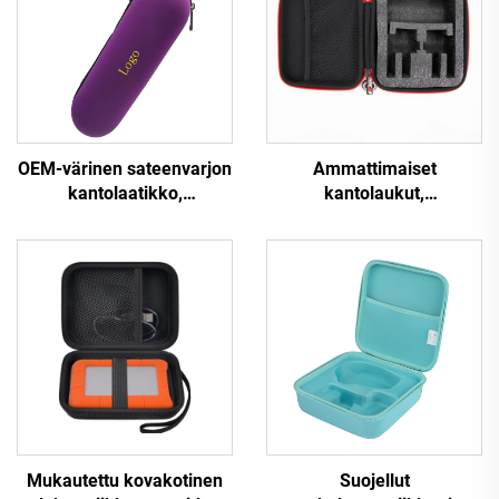
OEM-värinen sateenvarjon
Ammattimaiset
kantolaatikko,
kantolaukut,
vedenpitävä
yleiskäyttöinen
sylinterimäinen EVA-
kuljetuslaatikko,
hiustyyli- ja -
mukautettu sisäinen EVA-
leikkurityökalujen
kumilaatikko
säilytyslaatikko
työkalulaukkuun
vetoketjuilla, kätevä
kantaa ja säilyttää
Mukautettu kovakotinen
Suojellut