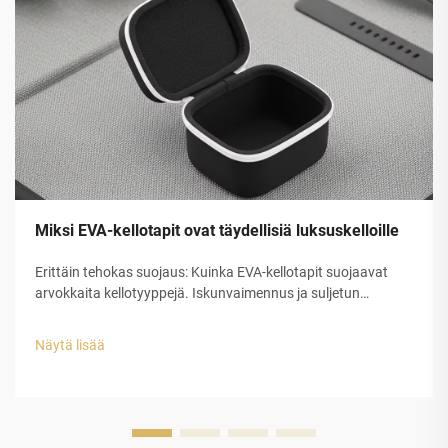
Miksi EVA-kellotapit ovat täydellisiä luksuskelloille
Erittäin tehokas suojaus: Kuinka EVA-kellotapit suojaavat
arvokkaita kellotyyppejä. Iskunvaimennus ja suljetun
solurakenteen EVA-kuoren rakenteellinen eheys. Etyleeni-
vinyyliasetaatin (EVA) suljetun solurakenteen muovilla on
Näytä lisää
erinomainen suojauskyky luksuskellojen tappeihin...