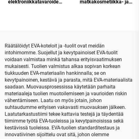
elektroniikkatavaroiden
matkakosmetiikka- ja
EVA-kansi matkailua
kauneudenhoitotyökalujen
varten, suojelupussi ja
EVA-muovauslaatikko,
varastointipussi Lacie
puhdistustyökalujen EVA-
Rugged -kiintolevyn
laatikko
lisävarusteille
Räätälöidyt EVA-koteloit ja -tuolit ovat meidän
intohimomme. Suojellut ja kevytpainoiset EVA-tuolit
voidaan valmistaa minkä tahansa erityisvaatimuksen
mukaisesti. Tuolien valmistus alkaa sopivan korkean
tiukkuuden EVA-materiaalin hankinnalla; se on
kevytpainoinen, kestävä ja parasta, mitä EVA-materiaalista
saadaan. Muovausprosessissa käytetään parhaita
materiaaleja tuolien muotoilemiseen ja vaurioiden riskin
vähentämiseen. Laatu on myös jotain, johon
suhtaudumme erityisen vakavasti muovauksen jälkeen.
Laatutarkastustiimi tekee kattavia testejä ja täydentää
tiimimme työtä EVA-tuoleissa ja kevytpainoisissa sekä
kestävissä tuoleissa. EVA-tuolien standarditestaus ja
innovatiivinen sijoittelu ovat sitä, johon olemme