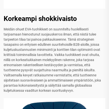
Korkeampi shokkivaisto
Meidän ohuet EVA-tuohikkeet on suunniteltu huolellisesti
tarjoamaan hienostunut suojauskerros ilman, että niistä tulee
tarpeeton tilaa tai painoa pakkaukseenne. Tämä strateginen
tasapaino on erityisen edullinen suuritehoisille B2B-aloille, joissa
kuljetuskustannusten minimointi ja konttien tilan optimointi ovat
kriittisiä toiminnallisia tavoitteita. Vaikka tuohikkeet ovat ohuita,
niillä on korkeatiukkainen molekyylinen rakenne, joka tarjoaa
erinomaisen rakenteellisen kestävyyden ja varmistaa, että
tuotteenne pysyvät suojattuina naarmuilta ja pieniltä iskuilta.
Valitsemalla kevyet ratkaisumme varmistatte, että tuotteenne
sijoitetaan suoraviivaiseen ja ammattimaiseen ympäristöön, joka
parantaa kokonaisesitystä ja säilyttää samalla globaalissa
kuljetuksessa vaaditun korkean suorituskyvyn.