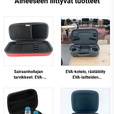
Aiheeseen liittyvät tuotteet
Sairaanhoitajan
EVA-kotelo, räätälöity
tarvikkeet: EVA-
EVA-laitteiden
kovakuorinen lasten ja
vetoketjuinen kotelo, jossa
aikuisten
vetoketju sulkeutuu
lääkintätarvikelaatikko,
matkailua ja retkeilyä
punainen kuori,
varten
pakkauslaatikko 3M
Littmann Classic III -