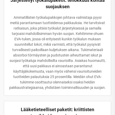
Järjestellyt työkalupaketit: tehokkuus kohtaa
suojauksen
Ammatillisten työkalupakkojen johtava valmistaja pyysi
meitä parantamaan tuotteidensa pakkauksia. He tarvitsivat
ratkaisun, joka pitäisi työkalut järjestyksessä ja samalla
tarjoaisi mahdollisimman hyvän suojan. Kehitimme ohuen
EVA-tuken, jossa oli erityisesti kunkin työkalun mukaan
suunnitellut lokot, mikä varmisti, että työkalut pysyivät
turvallisesti paikoillaan kuljetuksen aikana. Tukimateriaali
absorboi törmäysten ja pudotusten aiheuttamat iskut ja
suojasi työkaluja mahdollisilta vaurioilta. Asiakas huomautti,
että uusi pakkaus ei ainoastaan parantanut
käyttäjäkokemusta, vaan myös vähensi vaurioituneiden
tuotteiden palautuksia 25 prosentilla. Meidän ohut EVA-
tukimme osoittautui olennaiseksi osaksi heidän
pakkaustrategiaansa, yhdistäen toiminnallisuuden ja suojan.
Lääketieteelliset paketit: kriittisten