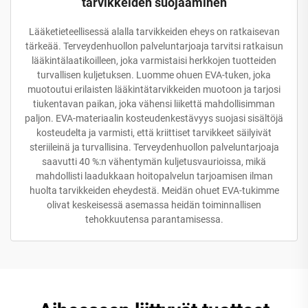
tarvikkeiden suojaaminen
Lääketieteellisessä alalla tarvikkeiden eheys on ratkaisevan
tärkeää. Terveydenhuollon palveluntarjoaja tarvitsi ratkaisun
lääkintälaatikoilleen, joka varmistaisi herkkojen tuotteiden
turvallisen kuljetuksen. Luomme ohuen EVA-tuken, joka
muotoutui erilaisten lääkintätarvikkeiden muotoon ja tarjosi
tiukentavan paikan, joka vähensi liikettä mahdollisimman
paljon. EVA-materiaalin kosteudenkestävyys suojasi sisältöjä
kosteudelta ja varmisti, että kriittiset tarvikkeet säilyivät
steriileinä ja turvallisina. Terveydenhuollon palveluntarjoaja
saavutti 40 %:n vähentymän kuljetusvaurioissa, mikä
mahdollisti laadukkaan hoitopalvelun tarjoamisen ilman
huolta tarvikkeiden eheydestä. Meidän ohuet EVA-tukimme
olivat keskeisessä asemassa heidän toiminnallisen
tehokkuutensa parantamisessa.