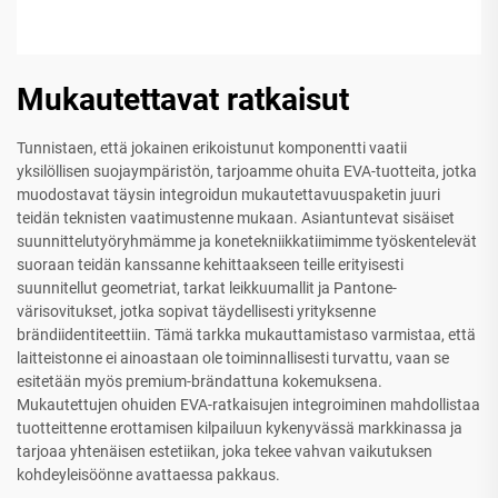
Mukautettavat ratkaisut
Tunnistaen, että jokainen erikoistunut komponentti vaatii
yksilöllisen suojaympäristön, tarjoamme ohuita EVA-tuotteita, jotka
muodostavat täysin integroidun mukautettavuuspaketin juuri
teidän teknisten vaatimustenne mukaan. Asiantuntevat sisäiset
suunnittelutyöryhmämme ja konetekniikkatiimimme työskentelevät
suoraan teidän kanssanne kehittaakseen teille erityisesti
suunnitellut geometriat, tarkat leikkuumallit ja Pantone-
värisovitukset, jotka sopivat täydellisesti yrityksenne
brändiidentiteettiin. Tämä tarkka mukauttamistaso varmistaa, että
laitteistonne ei ainoastaan ole toiminnallisesti turvattu, vaan se
esitetään myös premium-brändattuna kokemuksena.
Mukautettujen ohuiden EVA-ratkaisujen integroiminen mahdollistaa
tuotteittenne erottamisen kilpailuun kykenyvässä markkinassa ja
tarjoaa yhtenäisen estetiikan, joka tekee vahvan vaikutuksen
kohdeyleisöönne avattaessa pakkaus.