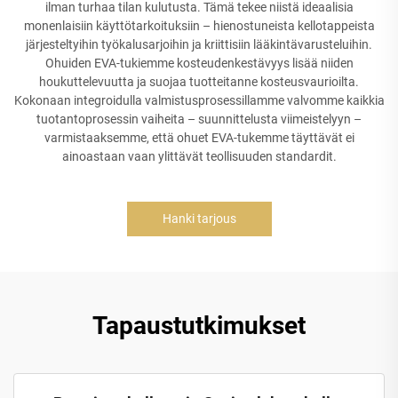
ilman turhaa tilan kulutusta. Tämä tekee niistä ideaalisia
monenlaisiin käyttötarkoituksiin – hienostuneista kellotappeista
järjesteltyihin työkalusarjoihin ja kriittisiin lääkintävarusteluihin.
Ohuiden EVA-tukiemme kosteudenkestävyys lisää niiden
houkuttelevuutta ja suojaa tuotteitanne kosteusvaurioilta.
Kokonaan integroidulla valmistusprosessillamme valvomme kaikkia
tuotantoprosessin vaiheita – suunnittelusta viimeistelyyn –
varmistaaksemme, että ohuet EVA-tukemme täyttävät ei
ainoastaan vaan ylittävät teollisuuden standardit.
Hanki tarjous
Tapaustutkimukset