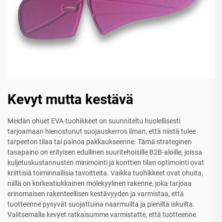
Kevyt mutta kestävä
Meidän ohuet EVA-tuohikkeet on suunniteltu huolellisesti
tarjoamaan hienostunut suojauskerros ilman, että niistä tulee
tarpeeton tilaa tai painoa pakkaukseenne. Tämä strateginen
tasapaino on erityisen edullinen suuritehoisille B2B-aloille, joissa
kuljetuskustannusten minimointi ja konttien tilan optimointi ovat
kriittisiä toiminnallisia tavoitteita. Vaikka tuohikkeet ovat ohuita,
niillä on korkeatiukkainen molekyylinen rakenne, joka tarjoaa
erinomaisen rakenteellisen kestävyyden ja varmistaa, että
tuotteenne pysyvät suojattuina naarmuilta ja pieniltä iskuilta.
Valitsemalla kevyet ratkaisumme varmistatte, että tuotteenne