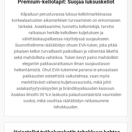
Premium-kellotapit: Suojaa luksuskellot
Kilpailuun perustuvassa luksus-kellotmarkkinassa
korkealaatuisten aikamerkkien turvaaminen on erinomaisen
tärkeää. Asiakkaamme, tunnettu kellontekijä, tarvitsi
ratkaisun herkille kelloilleen kuljetuksen ja
vähittäiskaupallisessa näyttelyssä suojaukseen.
Suunnittelimme räätälöidyn ohuen EVA-tuken, joka pitää
jokaisen kellon turvallisesti paikoillaan ja vähentää liikettä
sekä mahdollista vahinkoa. Tuken kevyt paino mahdollisti
elegantin pakkausratkaisun ilman suojaustason
heikentämistä. Ohut EVA-tukemme paransi ei ainoastaan
pakkausten esteettistä vaikutelmaa, vaan myös
merkittävästi vähensi kuljetusvaurioita, mikä johti
asiakastyytyväisyyden ja brändiloyalisuuden kasvuun.
Asiakas ilmoitti 30 %:n laskusta palautusmääristä vaurioiden
vuoksi, mikä osoittaa räätälöidyn ratkaisumme
tehokkuuden.