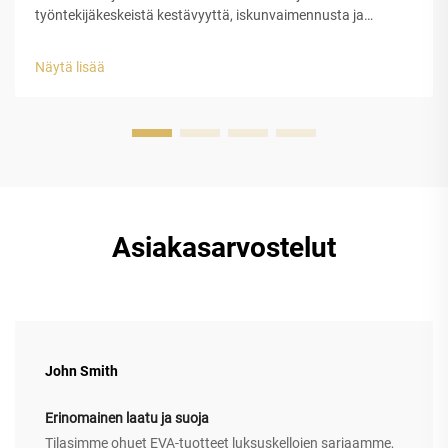
työntekijäkeskeistä kestävyyttä, iskunvaimennusta ja
iskunkestävyyttä korkean riskin työympäristöihin. EVA-kumi
muuttaa työkalujen suojelemista sen suljetun solurakenteen
Näytä lisää
ansiosta, joka imee itseensä iskunenergian...
Asiakasarvostelut
John Smith
Erinomainen laatu ja suoja
Tilasimme ohuet EVA-tuotteet luksuskellojen sarjaamme,