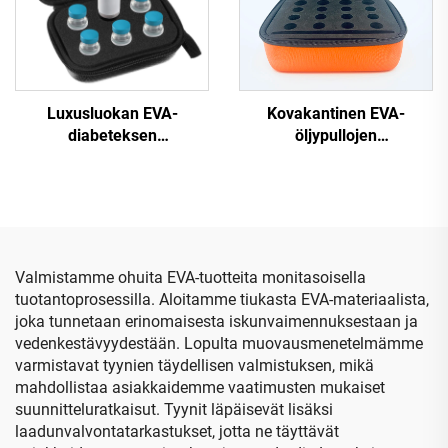
stetoskooppeihin
Luxusluokan EVA-
Kovakantinen EVA-
diabeteksen
öljypullojen
insuliinipeptidien
kuljetuslaatikko,
kuljetuslaatikko, 10 ml:n
suojalaatikko ja
pullojen pitopiste, täysin
öljypullojen
suojava ja matkakäyttöön
säilytyslaatikko
valmis
insuliinijäähdytyskätkö
Valmistamme ohuita EVA-tuotteita monitasoisella
tuotantoprosessilla. Aloitamme tiukasta EVA-materiaalista,
joka tunnetaan erinomaisesta iskunvaimennuksestaan ja
vedenkestävyydestään. Lopulta muovausmenetelmämme
varmistavat tyynien täydellisen valmistuksen, mikä
mahdollistaa asiakkaidemme vaatimusten mukaiset
suunnitteluratkaisut. Tyynit läpäisevät lisäksi
laadunvalvontatarkastukset, jotta ne täyttävät