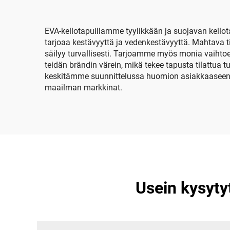
l
EVA-kellotapuillamme tyylikkään ja suojavan kell
tarjoaa kestävyyttä ja vedenkestävyyttä. Mahtava t
säilyy turvallisesti. Tarjoamme myös monia vaihtoeh
teidän brändin värein, mikä tekee tapusta tilattua
keskitämme suunnittelussa huomion asiakkaaseen.
maailman markkinat.
Usein kysyty