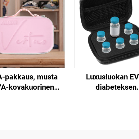
-pakkaus, musta
Luxusluokan EV
A-kovakuorinen
diabeteksen
sähköinen
insuliinipeptidi
uslaitteiden kotelo
kuljetuslaatikko, 1
vetoketjuulla,
pullojen pitopiste, 
vedenpitävä ja
suojava ja
ettava matkailua ja
matkakäyttöön va