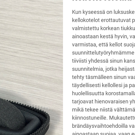
Kun kyseessä on luksuskel
kellokotelot erottautuvat
valmistettu korkean tiukku
ainoastaan kestä hyvin, v
varmistaa, että kellot suoj
suunnittelutyöryhmämme j
tiiviisti yhdessä sinun ka
suunnitelmia, jotka heijast
tehty täsmälleen sinun vaa
täydellisesti kellollesi ja 
huolellisuutta korostamall
tarjoavat hienovaraisen yh
mikä tekee niistä välttämä
kiinnostuneille. Mukautettuj
brändäysvaihtoehdoilla va
ainoastaan suojaa, vaan e