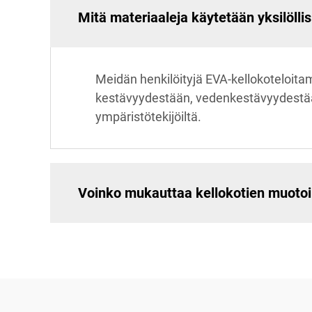
Mitä materiaaleja käytetään yksilölli
Meidän henkilöityjä EVA-kellokoteloi
kestävyydestään, vedenkestävyydestään 
ympäristötekijöiltä.
Voinko mukauttaa kellokotien muotoi