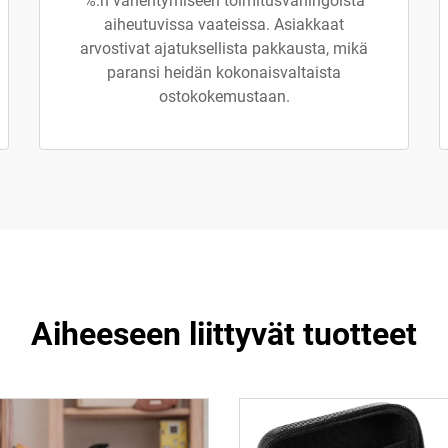
%:n vähentymiseen toimitusvahingoista
aiheutuvissa vaateissa. Asiakkaat
arvostivat ajatuksellista pakkausta, mikä
paransi heidän kokonaisvaltaista
ostokokemustaan.
Aiheeseen liittyvät tuotteet