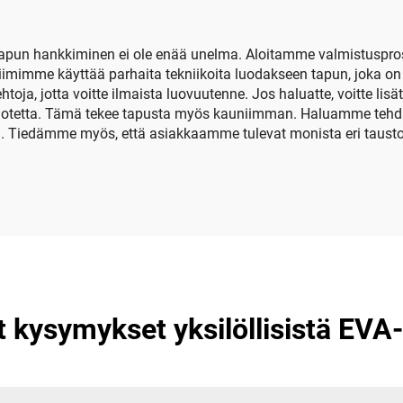
eiritystä varten
insuliinijäähdytys
otapun hankkiminen ei ole enää unelma. Aloitamme valmistuspro
iimimme käyttää parhaita tekniikoita luodakseen tapun, joka on 
toja, jotta voitte ilmaista luovuutenne. Jos haluatte, voitte l
 tuotetta. Tämä tekee tapusta myös kauniimman. Haluamme tehdä 
 Tiedämme myös, että asiakkaamme tulevat monista eri tausto
t kysymykset yksilöllisistä EVA-