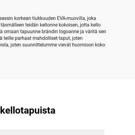
kätkö
sessin korkean tiukkuuden EVA-muovilla, joka
täsmälleen teidän kellonne kokoisen, jotta kello
isätä omaan tapuunne brändin logoanne ja väritä sen
teille parhaat mahdolliset taput, joten
ista, joten suunnittelumme vievät huomioon koko
kellotapuista