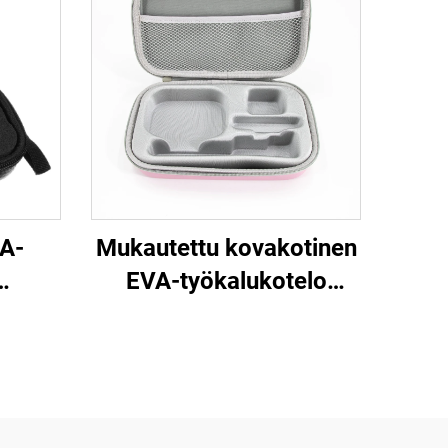
A-
Mukautettu kovakotinen
EVA-työkalukotelo
en
matkailuun,
0 ml:n
meikkipusseihin ja
täysin
varastointiin, jossa on
muovinen sisäosio
lmis