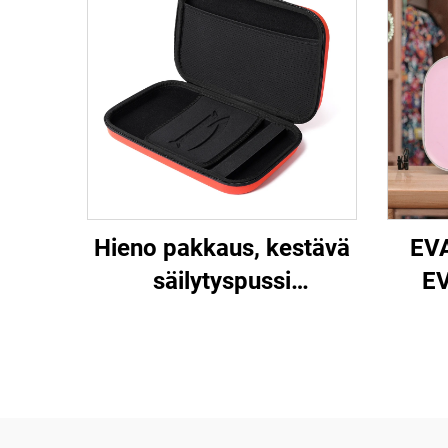
Hieno pakkaus, kestävä
EVA
säilytyspussi
EV
pöytätennispalloille,
pehmustettu
kaune
kantolaukku, räätälöity
tennismailapussi
kann