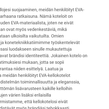
lojesi suojaaminen, meidän henkilöityt EVA-
 parhaana ratkaisuna. Nämä koteloit on
uden EVA-materiaalista, joten ne eivät
aan ovat myös vedenkestäviä, mikä
ataan ulkoisilta vaikutuilta. Omien
a konetekniikkatiimimme työskentelevät
nssasi luodakseen sinulle mukautettuja
avat brändisi identiteettiä. Jokainen kotelo on
timuksiesi mukaan, jotta se sopii
parantaa niiden esittelyä. Laatua ja
a meidän henkilöityt EVA-kellokotelot
distelmän toiminnallisuutta ja eleganssia,
ttömän lisävarusteen kaikille kelloihin
en värien lisäksi erilaisilla
rmistamme, että kellokotelosi eivät
distävät myös brändiäsi tehokkaasti.