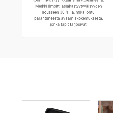
toimi myös tyylikkäänä näyttöesineenä.
Merkki ilmoitti asiakastyytyväisyyden
nousseen 30 %:lla, mikä johtui
parantuneesta avaamiskokemuksesta,
jonka tapit tarjosivat.