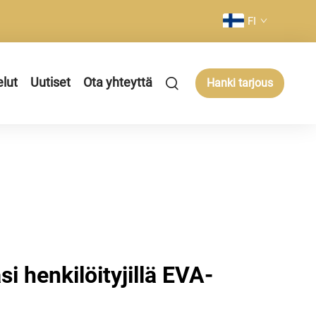
FI
elut
Uutiset
Ota yhteyttä
Hanki tarjous
i henkilöityjillä EVA-