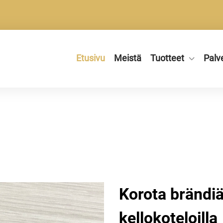
Etusivu
Meistä
Tuotteet
Palv
Korota brändiäs
kellokoteloilla