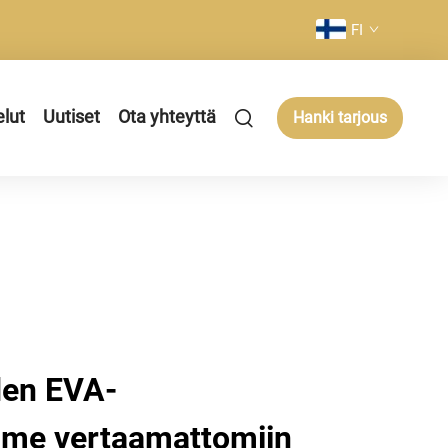
FI
elut
Uutiset
Ota yhteyttä
Hanki tarjous
den EVA-
mme vertaamattomiin