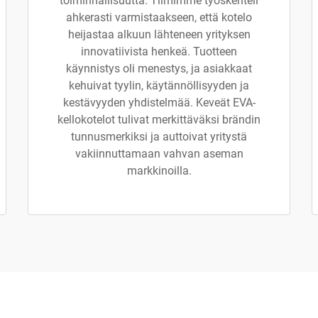
toiminnallisuutta. Tiimimme työskenteli
ahkerasti varmistaakseen, että kotelo
heijastaa alkuun lähteneen yrityksen
innovatiivista henkeä. Tuotteen
käynnistys oli menestys, ja asiakkaat
kehuivat tyylin, käytännöllisyyden ja
kestävyyden yhdistelmää. Keveät EVA-
kellokotelot tulivat merkittäväksi brändin
tunnusmerkiksi ja auttoivat yritystä
vakiinnuttamaan vahvan aseman
markkinoilla.