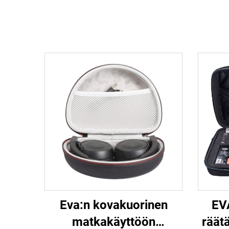
Eva:n kovakuorinen
EVA
matkakäyttöön
räät