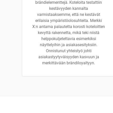
brändielementtejä. Koteloita testattiin
kestävyyden kannalta
varmistaaksemme, että ne kestävät
erilaisia ympäristöolosuhteita. Merkki
X:n antama palautetta korosti koteloitten
kevyttä rakennetta, mikä teki niistä
helppokuljetettavia esimerkiksi
näyttelyihin ja asiakasesityksiin.
Onnistunut yhteistyö johti
asiakastyytyväisyyden kasvuun ja
merkittävään brändiloyaltyyn.