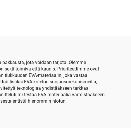
va
kovakotelo EVA-
pärän
materiaalista
ko
näppäimistön kuljetusta
ja varastointia varten,
sisältää muovitulpan
n pakkausta, jota voidaan tarjota. Olemme
n sekä toimiva että kaunis. Prioriteettimme ovat
an tiukkuuden EVA-materiaalin, joka vastaa
ttää lisäksi EVA-kotelon suojausmekanismeilla,
vitettyä teknologiaa yhdistääkseen tarkkaa
nittelutiimi testaa EVA-materiaalia varmistaakseen,
ksesta entistä hienommin hiotun.