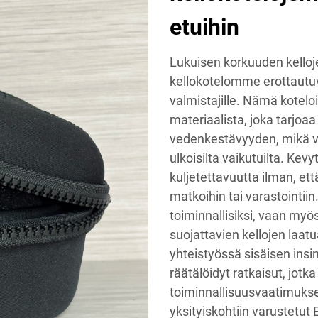
etuihin
Lukuisen korkuuden kello
kellokotelomme erottautuva
valmistajille. Nämä kotelo
materiaalista, joka tarjoa
vedenkestävyyden, mikä v
ulkoisilta vaikutuilta. Ke
kuljetettavuutta ilman, ett
matkoihin tai varastointii
toiminnallisiksi, vaan myös
suojattavien kellojen laat
yhteistyössä sisäisen insi
räätälöidyt ratkaisut, jotk
toiminnallisuusvaatimukset
yksityiskohtiin varustetut