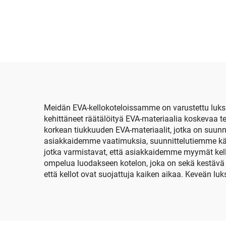
tarkoitettu
kuulokelaatikko,
a
kuulokkeiden
säil
säilytyspussi,
kan
vetoketjuinen,
EVA-
vedenpitävä
kovakuorinen EVA-
Meidän EVA-kellokoteloissamme on varustettu luksu
kehittäneet räätälöityä EVA-materiaalia koskevaa t
kantolaatikko
korkean tiukkuuden EVA-materiaalit, jotka on suunn
kuulokkeille
asiakkaidemme vaatimuksia, suunnittelutiemme käyt
jotka varmistavat, että asiakkaidemme myymät kell
ompelua luodakseen kotelon, joka on sekä kestävä e
että kellot ovat suojattuja kaiken aikaa. Keveän 