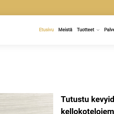
Etusivu
Meistä
Tuotteet
Palv
Tutustu kevyi
kellokoteloje