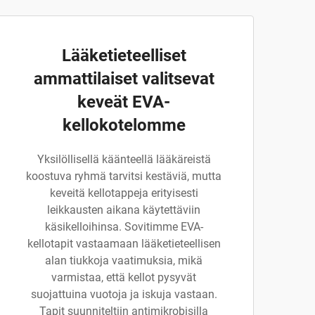
Lääketieteelliset
ammattilaiset valitsevat
keveät EVA-
kellokotelomme
Yksilöllisellä käänteellä lääkäreistä
koostuva ryhmä tarvitsi kestäviä, mutta
keveitä kellotappeja erityisesti
leikkausten aikana käytettäviin
käsikelloihinsa. Sovitimme EVA-
kellotapit vastaamaan lääketieteellisen
alan tiukkoja vaatimuksia, mikä
varmistaa, että kellot pysyvät
suojattuina vuotoja ja iskuja vastaan.
Tapit suunniteltiin antimikrobisilla