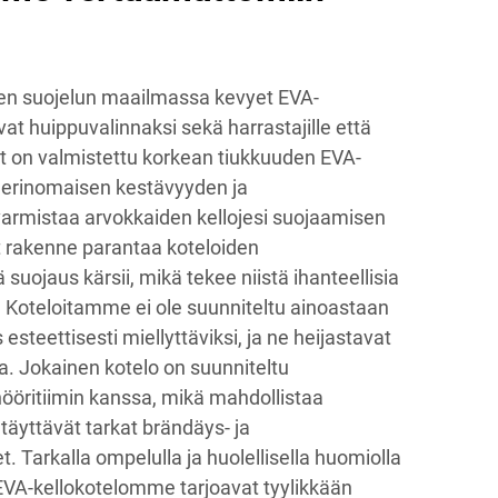
jen suojelun maailmassa kevyet EVA-
t huippuvalinnaksi sekä harrastajille että
it on valmistettu korkean tiukkuuden EVA-
a erinomaisen kestävyyden ja
armistaa arvokkaiden kellojesi suojaamisen
vyt rakenne parantaa koteloiden
ä suojaus kärsii, mikä tekee niistä ihanteellisia
n. Koteloitamme ei ole suunniteltu ainoastaan
 esteettisesti miellyttäviksi, ja ne heijastavat
ua. Jokainen kotelo on suunniteltu
nööritiimin kanssa, mikä mahdollistaa
a täyttävät tarkat brändäys- ja
. Tarkalla ompelulla ja huolellisella huomiolla
 EVA-kellokotelomme tarjoavat tyylikkään