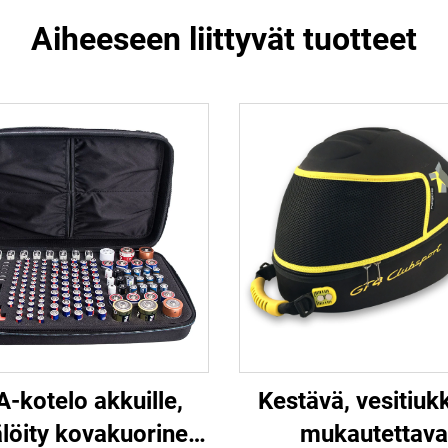
Aiheeseen liittyvät tuotteet
-kotelo akkuille,
Kestävä, vesitiukk
älöity kovakuorinen
mukautettava