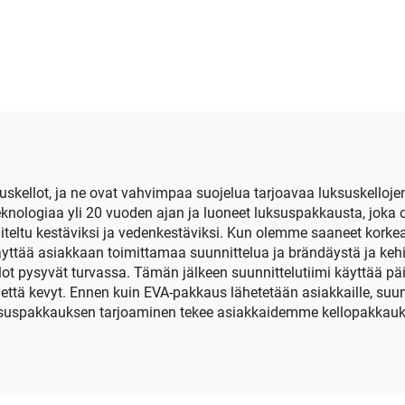
vetoketjuinen
iskunvaimenta
kkujärjestely- ja
moottoripyörän ky
ytyslaatikko, OEM-
pakkauslaatik
tokotelo, sisältää
tyyppisen AA-akun,
pankkiakun ja
työkalukotelo
skellot, ja ne ovat vahvimpaa suojelua tarjoavaa luksuskelloje
eknologiaa yli 20 vuoden ajan ja luoneet luksuspakkausta, joka o
iteltu kestäviksi ja vedenkestäviksi. Kun olemme saaneet korke
tää asiakkaan toimittamaa suunnittelua ja brändäystä ja kehi
ot pysyvät turvassa. Tämän jälkeen suunnittelutiimi käyttää päi
ttä kevyt. Ennen kuin EVA-pakkaus lähetetään asiakkaille, suun
luksuspakkauksen tarjoaminen tekee asiakkaidemme kellopakkau