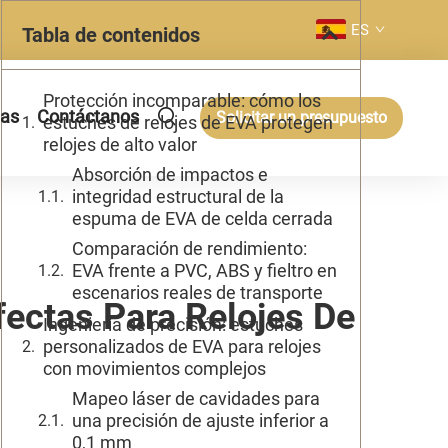
ES
Tabla de contenidos
Protección incomparable: cómo los
ias
Contáctanos
Solicitar un presupuesto
estuches de relojes de EVA protegen
relojes de alto valor
Absorción de impactos e
integridad estructural de la
espuma de EVA de celda cerrada
Comparación de rendimiento:
EVA frente a PVC, ABS y fieltro en
escenarios reales de transporte
ectas Para Relojes De
Ingeniería de precisión: estuches
personalizados de EVA para relojes
con movimientos complejos
Mapeo láser de cavidades para
una precisión de ajuste inferior a
0,1 mm