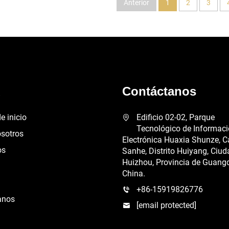
Anterior
1
2
3
ú
Contáctanos
e inicio
Edificio 02-02, Parque
Tecnológico de Informac
osotros
Electrónica Huaxia Shunze, C
os
Sanhe, Distrito Huiyang, Ciud
Huizhou, Provincia de Guang
China.
+86-15919826776
anos
[email protected]