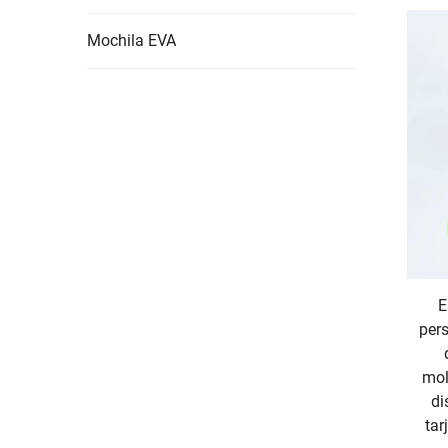
Mochila EVA
E
pers
mol
di
tar