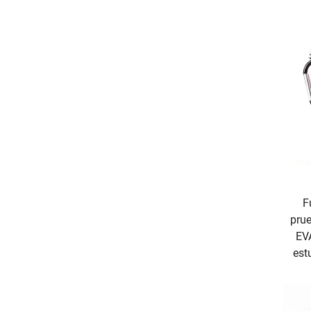
F
prue
EVA
est