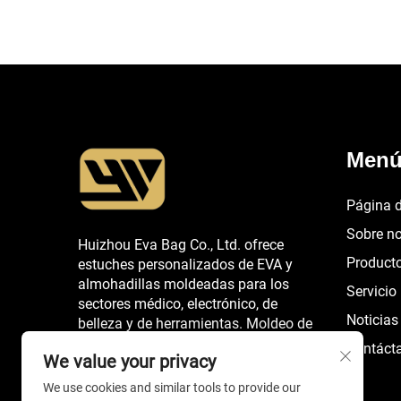
Men
Página d
Sobre n
Huizhou Eva Bag Co., Ltd. ofrece
Product
estuches personalizados de EVA y
almohadillas moldeadas para los
Servicio
sectores médico, electrónico, de
Noticias
belleza y de herramientas. Moldeo de
precisión, certificación REACH/CE,
Contáct
We value your privacy
más de 20 años de experiencia OEM.
Solicite hoy mismo un presupuesto.
We use cookies and similar tools to provide our