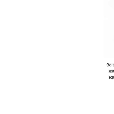
Bols
es
eq