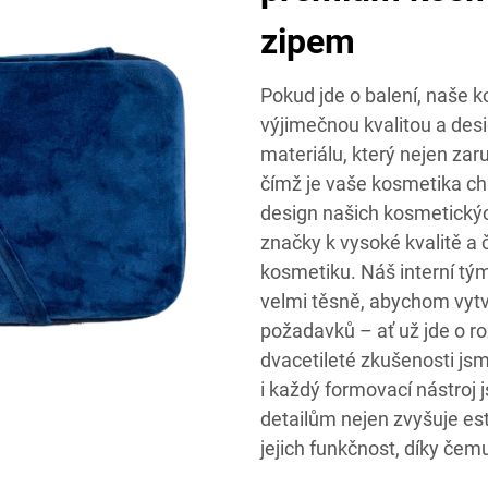
zipem
Pokud jde o balení, naše k
výjimečnou kvalitou a de
materiálu, který nejen zar
čímž je vaše kosmetika chr
design našich kosmetickýc
značky k vysoké kvalitě a č
kosmetiku. Náš interní tý
velmi těsně, abychom vytvo
požadavků – ať už jde o r
dvacetileté zkušenosti jsm
i každý formovací nástroj
detailům nejen zvyšuje este
jejich funkčnost, díky čem