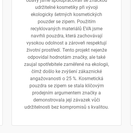
obavy jsme spolupracovali se značkou
udržitelné kosmetiky při vývoji
ekologicky šetrných kosmetických
pouzder se zipem. Použitím
recyklovaných materiálů EVA jsme
navrhli pouzdra, která zachovávají
vysokou odolnost a zároveň respektují
životní prostředí. Tento projekt nejenže
odpovídal hodnotám značky, ale také
zaujal spotřebitele zaměřené na ekologii,
čímž došlo ke zvýšení zákaznické
angažovanosti o 25 %. Kosmetická
pouzdra se zipem se stala klíčovým
prodejním argumentem značky a
demonstrovala její závazek vůči
udržitelnosti bez kompromisů s kvalitou.