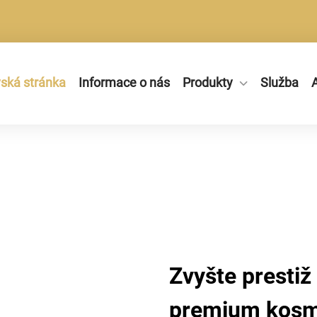
ká stránka
Informace o nás
Produkty
Služba
A
Zvyšte prestiž
premium kosme