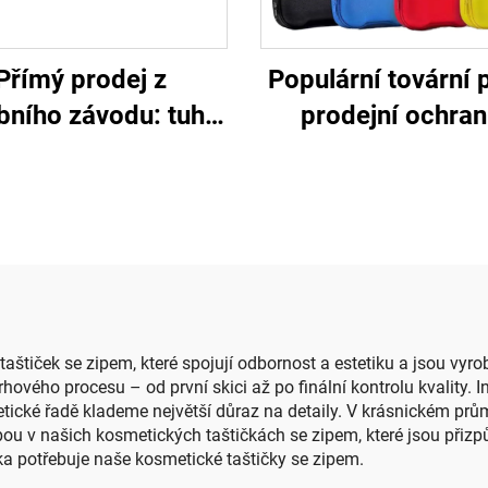
Přímý prodej z
Populární tovární 
bního závodu: tuhý
prodejní ochra
ouzdro EVA pro
přepravní taštička
le, taštička EVA pro
pro ovladač P
ele, lehké a odolné
proti tlaku
taštiček se zipem, které spojují odbornost a estetiku a jsou vy
ového procesu – od první skici až po finální kontrolu kvality. 
ické řadě klademe největší důraz na detaily. V krásnickém prů
obou v našich kosmetických taštičkách se zipem, které jsou p
ka potřebuje naše kosmetické taštičky se zipem.