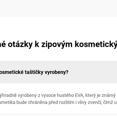
né otázky k zipovým kosmetick
kosmetické taštičky vyrobeny?
ýhradně vyrobeny z vysoce hustého EVA, který je známý s
smetika bude chráněna před rozlitím i vlivy zvenčí, čímž u