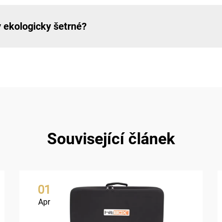
 ekologicky šetrné?
Související článek
01
Apr