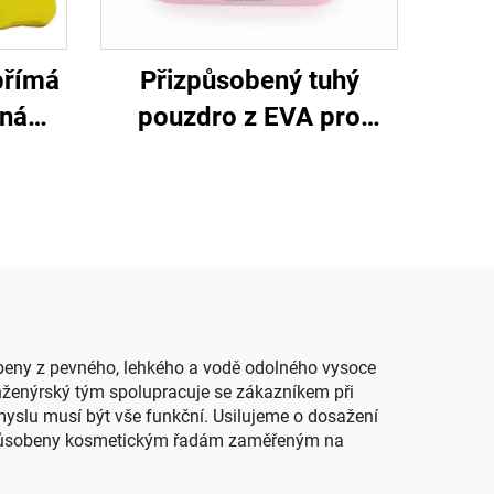
přímá
Přizpůsobený tuhý
nná
pouzdro z EVA pro
 z EVA
nářadí, cestovací
S5
přepravní a úložné
pouzdro pro make-up s
vložkou z pěny
robeny z pevného, lehkého a vodě odolného vysoce
Inženýrský tým spolupracuje se zákazníkem při
myslu musí být vše funkční. Usilujeme o dosažení
řizpůsobeny kosmetickým řadám zaměřeným na