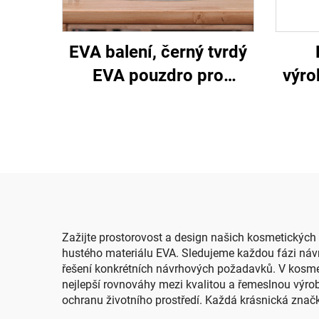
EVA balení, černý tvrdý
EVA pouzdro pro
výro
elektronická kosmetická
p
zařízení se zipem,
ukule
vodotěsné a přenosné
ukul
pro cestování a
kempování
Zažijte prostorovost a design našich kosmetických 
hustého materiálu EVA. Sledujeme každou fázi návrh
řešení konkrétních návrhových požadavků. V kosmet
nejlepší rovnováhy mezi kvalitou a řemeslnou výr
ochranu životního prostředí. Každá krásnická znač