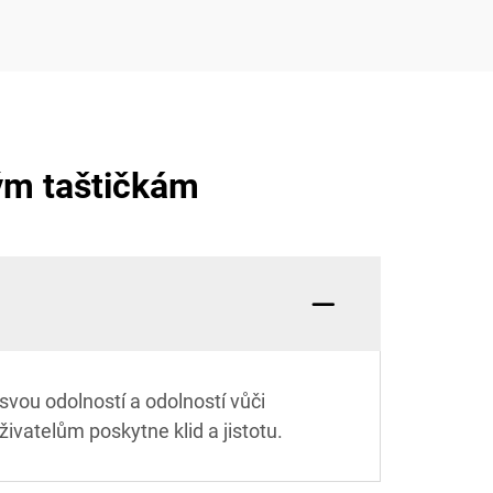
ým taštičkám
vou odolností a odolností vůči
živatelům poskytne klid a jistotu.