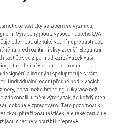
osmetické taštičky se zipem se vyznačují
signem. Vyráběny jsou z vysoce hustého EVA
učuje odolnost, ale také vodní nepropustnost,
áněna před rozlitím i vlivy zvenčí. Elegantní
h taštiček se zipem odráží závazek vaší
iní je tak ideální volbou pro luxusní
m designérů a inženýrů spolupracuje s vámi
řili individuální řešení přesně podle vašich
ozměry, barvu nebo branding. Díky více než
e zdokonalili umění výroby tak, že každý steh
 jsou dokonale zpracovány. Tato pozornost k
tickou přitažlivost taštiček, ale také zaručuje
už jsou snadné v použití i přepravě.