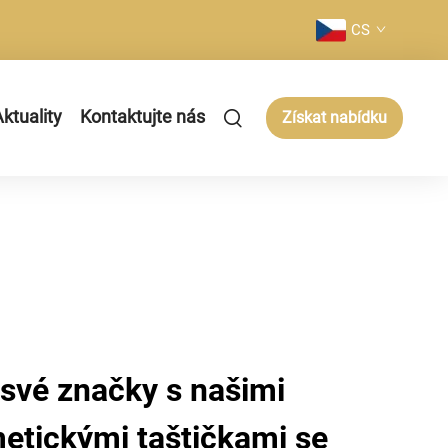
CS
ktuality
Kontaktujte nás
Získat nabídku
 své značky s našimi
tickými taštičkami se