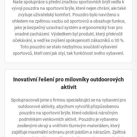
Naše spolupráce s přední značkou sportovních brýlí vedla k
vývoji pouzdra na sportovní brýle, které nejen chrání, ale také
zvyšuje uživatelský komfort. Pouzdro bylo navrženo s
ohledem na zpětnou vazbu od sportovců a obsahuje funkce,
jako je bezpečný uzavírací systém a ergonomický tvar pro
snadné zacházení. Výsledkem byl produkt, který překročil
očekávání, a vedl ke zvýšení spokojenosti zákazníků o 30 %.
Toto pouzdro se stalo nezbytnou součástí vybavení
sportovců, kteří cení jak styl, tak funkčnost svého vybavení.
Inovativní řešení pro milovníky outdoorových
aktivit
Spolupracovali jsme s firmou specializující se na vybavení pro
outdoorové aktivity, abychom vytvořili přizpůsobenou
pouzdro na sportovní brýle, které odolává náročným
podmínkám venkovních aktivit. Pouzdro je vybaveno
zesílenými okraji a vnitřním tlumivým materiálem, který
zajišťuje maximální ochranu proti pádům a nárazům. Zpětná