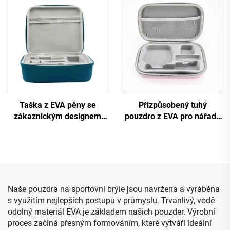
pouzdro z EVA materiálu
první pomoc pro
domácnost, přepravní vak
pro auto i outdoor
Taška z EVA pěny se
Přizpůsobený tuhý
zákaznickým designem
pouzdro z EVA pro nářadí,
pro ochranu zařízení na
cestovací přepravní a
odstraňování chloupků do
úložné pouzdro pro make-
domácnosti
up s vložkou z pěny
Naše pouzdra na sportovní brýle jsou navržena a vyráběna
s využitím nejlepších postupů v průmyslu. Trvanlivý, vodě
odolný materiál EVA je základem našich pouzder. Výrobní
proces začíná přesným formováním, které vytváří ideální