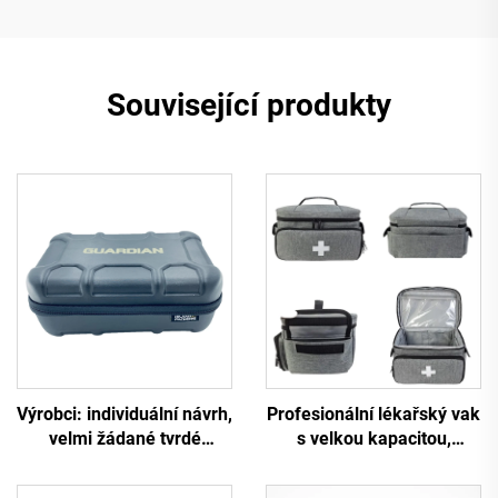
Související produkty
Výrobci: individuální návrh,
Profesionální lékařský vak
velmi žádané tvrdé
s velkou kapacitou,
přepravní pouzdro z EVA
prázdný, přenosný, se
materiálu, cestovatelské
zipem – zdravotnická a