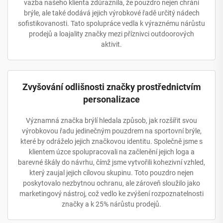
vazba našeho klienta zdůraznila, že pouzdro nejen chrání
brýle, ale také dodává jejich výrobkové řadě určitý nádech
sofistikovanosti. Tato spolupráce vedla k výraznému nárůstu
prodejů a loajality značky mezi příznivci outdoorových
aktivit.
Zvyšování odlišnosti značky prostřednictvím
personalizace
Významná značka brýlí hledala způsob, jak rozšířit svou
výrobkovou řadu jedinečným pouzdrem na sportovní brýle,
které by odráželo jejich značkovou identitu. Společně jsme s
klientem úzce spolupracovali na začlenění jejich loga a
barevné škály do návrhu, čímž jsme vytvořili kohezivní vzhled,
který zaujal jejich cílovou skupinu. Toto pouzdro nejen
poskytovalo nezbytnou ochranu, ale zároveň sloužilo jako
marketingový nástroj, což vedlo ke zvýšení rozpoznatelnosti
značky a k 25% nárůstu prodejů.