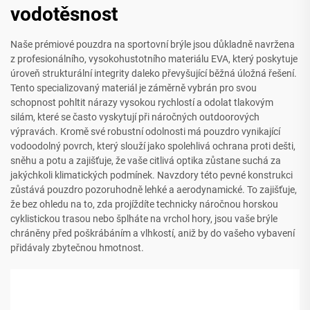
vodotěsnost
Naše prémiové pouzdra na sportovní brýle jsou důkladně navržena
z profesionálního, vysokohustotního materiálu EVA, který poskytuje
úroveň strukturální integrity daleko převyšující běžná úložná řešení.
Tento specializovaný materiál je záměrně vybrán pro svou
schopnost pohltit nárazy vysokou rychlostí a odolat tlakovým
silám, které se často vyskytují při náročných outdoorových
výpravách. Kromě své robustní odolnosti má pouzdro vynikající
vodoodolný povrch, který slouží jako spolehlivá ochrana proti dešti,
sněhu a potu a zajišťuje, že vaše citlivá optika zůstane suchá za
jakýchkoli klimatických podmínek. Navzdory této pevné konstrukci
zůstává pouzdro pozoruhodně lehké a aerodynamické. To zajišťuje,
že bez ohledu na to, zda projíždíte technicky náročnou horskou
cyklistickou trasou nebo šplháte na vrchol hory, jsou vaše brýle
chráněny před poškrábáním a vlhkostí, aniž by do vašeho vybavení
přidávaly zbytečnou hmotnost.