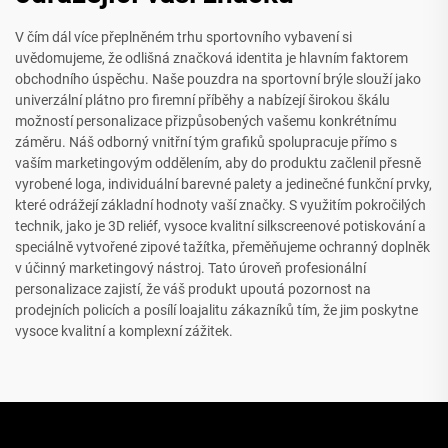
V čím dál více přeplněném trhu sportovního vybavení si
uvědomujeme, že odlišná značková identita je hlavním faktorem
obchodního úspěchu. Naše pouzdra na sportovní brýle slouží jako
univerzální plátno pro firemní příběhy a nabízejí širokou škálu
možností personalizace přizpůsobených vašemu konkrétnímu
záměru. Náš odborný vnitřní tým grafiků spolupracuje přímo s
vaším marketingovým oddělením, aby do produktu začlenil přesně
vyrobené loga, individuální barevné palety a jedinečné funkční prvky,
které odrážejí základní hodnoty vaší značky. S využitím pokročilých
technik, jako je 3D reliéf, vysoce kvalitní silkscreenové potiskování a
speciálně vytvořené zipové tažítka, přeměňujeme ochranný doplněk
v účinný marketingový nástroj. Tato úroveň profesionální
personalizace zajistí, že váš produkt upoutá pozornost na
prodejních policích a posílí loajalitu zákazníků tím, že jim poskytne
vysoce kvalitní a komplexní zážitek.