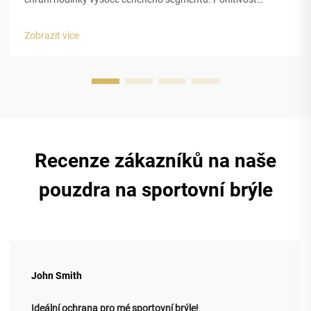
nárazů a strukturální integrita pěny EVA s uzavřenou
buňkou. Uzavřená buněčná struktura pěny z
Zobrazit více
ethylenvinylacetátu (EVA) poskytuje pouzdřím na luxusní
hodinky vynikající ochranu...
Recenze zákazníků na naše
pouzdra na sportovní brýle
John Smith
Ideální ochrana pro mé sportovní brýle!