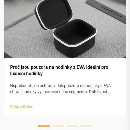
Proč jsou pouzdra na hodinky z EVA ideální pro
luxusní hodinky
Nepřekonatelná ochrana: Jak pouzdra na hodinky z EVA
chrání hodinky vysoce ceněného segmentu. Pohltivost
nárazů a strukturální integrita pěny EVA s uzavřenou
buňkou. Uzavřená buněčná struktura pěny z
Zobrazit více
ethylenvinylacetátu (EVA) poskytuje pouzdřím na luxusní
hodinky vynikající ochranu...