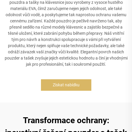
pouzdra a tašky na klávesnice jsou vyrobeny z vysoce hustého
materiálu EVA, čímž zaručujeme nejen jejich odolnost, ale také
odolnost vůči vodě, a poskytujeme tak naprostou ochranu vašemu
cennému zařízení. Každé pouzdro je pečlivě navrženo tak, aby
přesně sedělo na různé modely klávesnic a zajistilo bezpečné a
těsné uložení, které zabrání pohybu během přepravy. Náš vnitřní
tým pro návrh a konstrukci spolupracuje s vámi při vytváření
produktu, který nejen splňuje vaše technické požadavky, ale také
odráží závazek vaší značky vůči kvalitě. Elegantní povrch našich
pouzder a tašek zvyšuje jejich estetickou hodnotu a činí je vhodnými
jak pro profesionální, tak i soukromé použití.
Získat nabídku
Transformace ochrany: