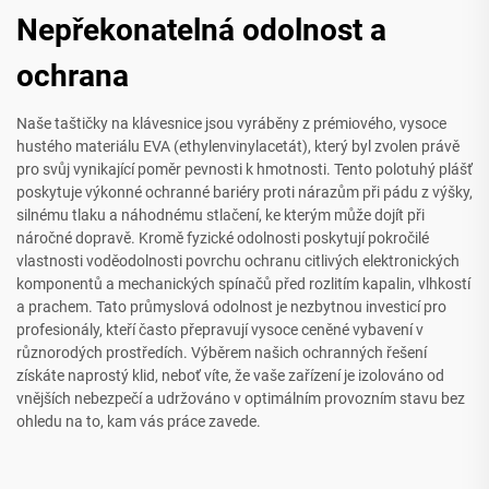
Nepřekonatelná odolnost a
ochrana
Naše taštičky na klávesnice jsou vyráběny z prémiového, vysoce
hustého materiálu EVA (ethylenvinylacetát), který byl zvolen právě
pro svůj vynikající poměr pevnosti k hmotnosti. Tento polotuhý plášť
poskytuje výkonné ochranné bariéry proti nárazům při pádu z výšky,
silnému tlaku a náhodnému stlačení, ke kterým může dojít při
náročné dopravě. Kromě fyzické odolnosti poskytují pokročilé
vlastnosti voděodolnosti povrchu ochranu citlivých elektronických
komponentů a mechanických spínačů před rozlitím kapalin, vlhkostí
a prachem. Tato průmyslová odolnost je nezbytnou investicí pro
profesionály, kteří často přepravují vysoce ceněné vybavení v
různorodých prostředích. Výběrem našich ochranných řešení
získáte naprostý klid, neboť víte, že vaše zařízení je izolováno od
vnějších nebezpečí a udržováno v optimálním provozním stavu bez
ohledu na to, kam vás práce zavede.