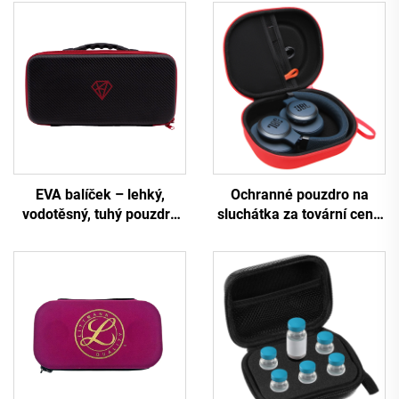
EVA balíček – lehký,
Ochranné pouzdro na
vodotěsný, tuhý pouzdro
sluchátka za tovární cenu
pro elektronickou
pro bezdrátová sluchátka
klávesnici s možností
– tuhé pouzdro z EVA,
individuálního nastavení –
přepravní taštička pro
odolné proti otřesům,
sluchátka
trvanlivé, černé, vhodné
pro kempování a cestování