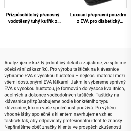
Přizpůsobitelný přenosný
Luxusní přepravní pouzdro
vodotěsný tuhý kufřík z
z EVA pro diabetický
EVA se zipem pro slyšící
inzulín a peptidy – držák
nástroje (stetoskopy)
na lahvičky o objemu 10
sestřiček, vhodný pro
ml, plně ochranný,
modely 3M Littmann
cestovně připravený
chladicí komplet pro
inzulín
Analyzujeme každý jednotlivý detail a zajistíme, že splníme
očekávání zákazníků. Pro výrobu taštiček na klávesnice
vybíráme EVA s vysokou hustotou – nejlepší materiál mezi
všemi dostupnými EVA látkami. Jakmile vybereme správný
EVA s vysokou hustotou, je formován do vysoce kvalitních,
odolných a dokonce voděodolných taštiček. Taštičky na
klávesnice přizpůsobujeme podle konkrétního typu
klávesnice, kterou vaše společnost používá. Po výběru
vhodné látky společně s klientem navrhujeme vzhled
taštiček tak, aby odpovídaly profesionální identitě značky.
Nepřinášíme oběť značky klienta ve prospěch zkušeností