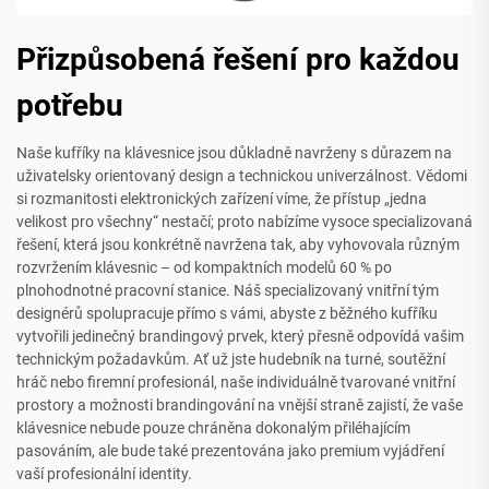
Přizpůsobená řešení pro každou
potřebu
Naše kufříky na klávesnice jsou důkladně navrženy s důrazem na
uživatelsky orientovaný design a technickou univerzálnost. Vědomi
si rozmanitosti elektronických zařízení víme, že přístup „jedna
velikost pro všechny“ nestačí; proto nabízíme vysoce specializovaná
řešení, která jsou konkrétně navržena tak, aby vyhovovala různým
rozvržením klávesnic – od kompaktních modelů 60 % po
plnohodnotné pracovní stanice. Náš specializovaný vnitřní tým
designérů spolupracuje přímo s vámi, abyste z běžného kufříku
vytvořili jedinečný brandingový prvek, který přesně odpovídá vašim
technickým požadavkům. Ať už jste hudebník na turné, soutěžní
hráč nebo firemní profesionál, naše individuálně tvarované vnitřní
prostory a možnosti brandingování na vnější straně zajistí, že vaše
klávesnice nebude pouze chráněna dokonalým přiléhajícím
pasováním, ale bude také prezentována jako premium vyjádření
vaší profesionální identity.