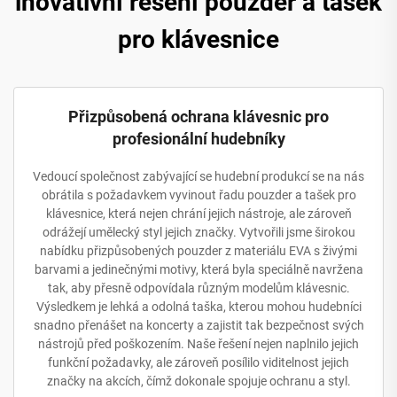
inovativní řešení pouzder a tašek
pro klávesnice
Přizpůsobená ochrana klávesnic pro
profesionální hudebníky
Vedoucí společnost zabývající se hudební produkcí se na nás
obrátila s požadavkem vyvinout řadu pouzder a tašek pro
klávesnice, která nejen chrání jejich nástroje, ale zároveň
odrážejí umělecký styl jejich značky. Vytvořili jsme širokou
nabídku přizpůsobených pouzder z materiálu EVA s živými
barvami a jedinečnými motivy, která byla speciálně navržena
tak, aby přesně odpovídala různým modelům klávesnic.
Výsledkem je lehká a odolná taška, kterou mohou hudebníci
snadno přenášet na koncerty a zajistit tak bezpečnost svých
nástrojů před poškozením. Naše řešení nejen naplnilo jejich
funkční požadavky, ale zároveň posílilo viditelnost jejich
značky na akcích, čímž dokonale spojuje ochranu a styl.