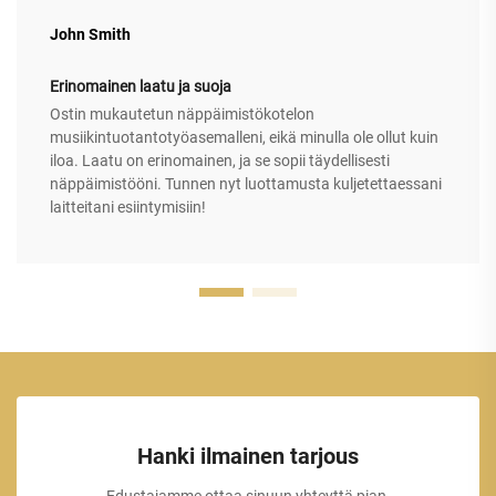
John Smith
Erinomainen laatu ja suoja
Ostin mukautetun näppäimistökotelon
musiikintuotantotyöasemalleni, eikä minulla ole ollut kuin
iloa. Laatu on erinomainen, ja se sopii täydellisesti
näppäimistööni. Tunnen nyt luottamusta kuljetettaessani
laitteitani esiintymisiin!
Hanki ilmainen tarjous
Edustajamme ottaa sinuun yhteyttä pian.