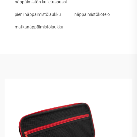
näppäimistön kuljetuspussi
pieni näppäimistölaukku
näppäimistökotelo
matkanäppäimistölaukku