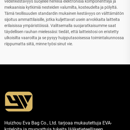
vedenkestävyys suojelee herkkiä elektronisia komponentteja ja
mekaanisia kytkimiä nesteiden valumilta, kosteudelta ja pölyltä.
Tämä teollisuuden standardin mukainen kestävyys on välttämätön
sijoitus ammattilaisille, jotka kuljettavat usein arvokkaita laitteita
erilaisissa ympäristöissä. Valitsemalla suojaratkaisumme saat
täydellisen rauhan mielessäsi: tiedät, että laitteistosi on eristetty
ulkoisilta vaaroilta ja se pysyy huipputasoisessa toimintakunnossa
riippumatta siitä, minne työsi sinut vie.
Huizhou Eva Bag Co., Ltd. tarjoaa mukautettuja EVA-
koteloita ja muovattuja tukeita lääketieteelliseen,