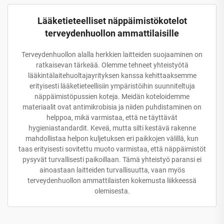
Lääketieteelliset näppäimistökotelot
terveydenhuollon ammattilaisille
Terveydenhuollon alalla herkkien laitteiden suojaaminen on
ratkaisevan tärkeää. Olemme tehneet yhteistyötä
lääkintälaitehuoltajayrityksen kanssa kehittaaksemme
erityisesti lääketieteellisiin ympäristöihin suunniteltuja
näppäimistöpussien koteja. Meidän koteloidemme
materiaalit ovat antimikrobisia ja niiden puhdistaminen on
helppoa, mikä varmistaa, että ne täyttävät
hygieniastandardit. Keveä, mutta silti kestävä rakenne
mahdollistaa helpon kuljetuksen eri paikkojen välillä, kun
taas erityisesti sovitettu muoto varmistaa, että näppäimistöt
pysyvät turvallisesti paikoillaan. Tämä yhteistyö paransi ei
ainoastaan laitteiden turvallisuutta, vaan myös
terveydenhuollon ammattilaisten kokemusta liikkeessä
olemisesta.