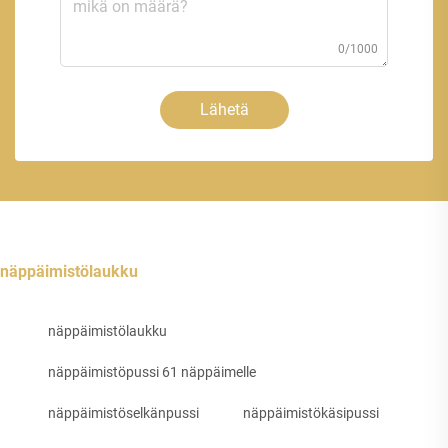
0/1000
Lähetä
näppäimistölaukku
näppäimistölaukku
näppäimistöpussi 61 näppäimelle
näppäimistöselkänpussi
näppäimistökäsipussi