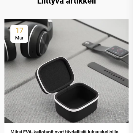
Liittyvä artikkeli
17
Mar
Miksi EVA-kellotapit ovat täydellisiä luksuskelloille