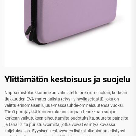
Ylittämätön kestoisuus ja suojelu
Näppäimistölaukkumme on valmistettu premium-luokan, korkean
tiukkuuden EVA-materiaalista (etyyli-vinyyliasetaatti), joka on
valittu erinomaisen lujuus-massasuhde-ominaisuutensa vuoksi.
Tämä puolijäykkä kuoren rakenne tarjoaa tehokkaan suojan
korkean vaikutuksen aiheuttamilta pudotuksilta, suurelta paineilta
ja tahallisilta puristusvoimilta, jotka voivat esiintyä kovassa
kuljetuksessa. Fyysisen kestävyyden lisäksi ulkopinnan edistynyt