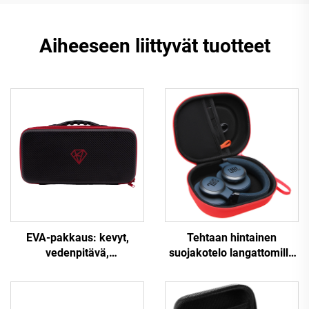
Aiheeseen liittyvät tuotteet
EVA-pakkaus: kevyt,
Tehtaan hintainen
vedenpitävä,
suojakotelo langattomille
kovakuorinen,
kuulokkeille –
mukautettava sähköisen
kovakotinen EVA-kotelo
kosketinsoittimen
langattomien