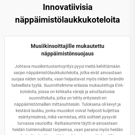
Innovatiivisia
näppäimistölaukkukoteloita
Musiikinsoittajille mukautettu
näppäimistönsuojaus
Johtava musiikintuotantoyritys pyysi meitä kehittämään
sarjan näppäimistölaukkukoteloita, jotka eivät ainoastaan
suojaa niiden soitteita, vaan heijastavat myös niiden brändin
taiteellista tyyliä. Suunnittelimme erilaisia mukautettuja EVA-
koteloita, joissa on kirkkaita värejä ja ainutlaatuisia
suunnitteluita, jotka on tehty erityisesti eri
näppäimistömallien mittasuhteisiin. Tuloksena oli kevyt ja
kestävä laukku, jonka muusikot voivat helposti kuljettaa
esiintymisiinsä, mikä varmistaa, että soitteet pysyvät
turvassa vaurioilta. Ratkaisumme täytti ei ainoastaan
heidän toiminnallisiat tarpeensa, vaan paransi myös heidän