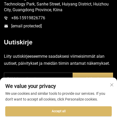
Technology Park, Sanhe Street, Huiyang District, Huizhou
City, Guangdong Province, Kiina
+86-15919826776
[email protected]
Uutiskirje
Liity uutiskirjeeseemme saadaksesi viimeisimmät alan
uutiset, päivitykset ja meidän tiimin antamat näkemykset.
Lähetä
We value your privacy
We use cookies and similar tools to provide our services. If you
don't want to accept all cookies, click Personalize cookies.
Accept all
Tekijänoikeudet © 2025 Huizhou EVA Bag Co., Ltd. -