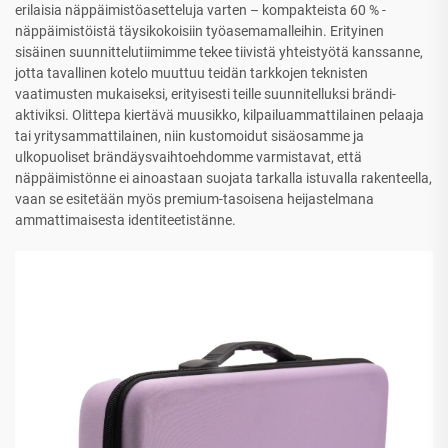
erilaisia näppäimistöasetteluja varten – kompakteista 60 % -
näppäimistöistä täysikokoisiin työasemamalleihin. Erityinen
sisäinen suunnittelutiimimme tekee tiivistä yhteistyötä kanssanne,
jotta tavallinen kotelo muuttuu teidän tarkkojen teknisten
vaatimusten mukaiseksi, erityisesti teille suunnitelluksi brändi-
aktiviksi. Olittepa kiertävä muusikko, kilpailuammattilainen pelaaja
tai yritysammattilainen, niin kustomoidut sisäosamme ja
ulkopuoliset brändäysvaihtoehdomme varmistavat, että
näppäimistönne ei ainoastaan suojata tarkalla istuvalla rakenteella,
vaan se esitetään myös premium-tasoisena heijastelmana
ammattimaisesta identiteetistänne.