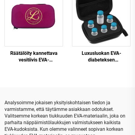
säilytyslaatikko –
kuulokkeiden
maanjäristyksenvastainen,
kuljetukseen
kestävä, musta;
käytettävissä
leiriytymiseen ja
matkailuun.
Räätälöity kannettava
Luxusluokan EVA-
vesitiivis EVA-
diabeteksen
kovakuorinen
insuliinipeptidien
yksinkertainen
kuljetuslaatikko, 10 ml:n
vetoketjuinen
pullojen pitopiste, täysin
sairaanhoitajan
suojava ja matkakäyttöön
stetoskoopin laukku 3M
valmis
Littmann -merkkisiin
insuliinijäähdytyskätkö
Analysoimme jokaisen yksityiskohtaisen tiedon ja
stetoskooppeihin
varmistamme, että täytämme asiakkaan odotukset.
Valitsemme korkean tiukkuuden EVA-materiaalin, joka on
parhaita näppäimistölaukkujen valmistukseen kaikista
EVA-kudoksista. Kun olemme valinneet sopivan korkean