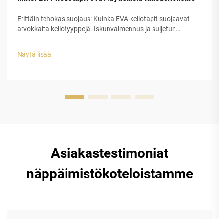
Erittäin tehokas suojaus: Kuinka EVA-kellotapit suojaavat
arvokkaita kellotyyppejä. Iskunvaimennus ja suljetun
solurakenteen EVA-kuoren rakenteellinen eheys. Etyleeni-
vinyyliasetaatin (EVA) suljetun solurakenteen muovilla on
Näytä lisää
erinomainen suojauskyky luksuskellojen tappeihin...
Asiakastestimoniat
näppäimistökoteloistamme