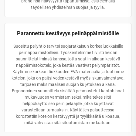
brändinsä näkyvyyttä tapahtumissa, esittelemällä
täydellisen yhdistelmän suojaa ja tyyliä.
Parannettu kestävyys pelinäppäimistöille
Suosittu peliyhtiö tarvitsi suojaratkaisun korkealuokkaisille
pelinäppäimistöilleen. Työskentelimme tiiviisti heidän
suunnittelutiiminsä kanssa, jotta saatiin aikaan kestävä
näppäimistökotelo, joka kestää vaativat peliympäristöt.
Käytimme korkean tiukkuuden EVA-materiaalia ja tuotimme
kotelon, joka on paitsi vedenkestävä myös iskunvaimentava,
tarjoaen maksimaalisen suojan kuljetuksen aikana.
Ergonominen suunnittelu sisältää pehmustetut kantohihnat
mukavuuden varmistamiseksi, mikä tekee siitä
helppokäyttöisen pelin pelaajille, jotka kuljettavat
varusteitaan turnauksiin. Käyttäjien palautteessa
korostettiin kotelon kestävyyttä ja tyylikkäätä ulkoasua,
mikä vahvistaa sitä sitoutumistamme laatuun.