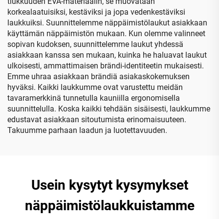
tiukkuuden EVA-materiaalin, se muovataan
korkealaatuisiksi, kestäviksi ja jopa vedenkestäviksi
laukkuiksi. Suunnittelemme näppäimistölaukut asiakkaan
käyttämän näppäimistön mukaan. Kun olemme valinneet
sopivan kudoksen, suunnittelemme laukut yhdessä
asiakkaan kanssa sen mukaan, kuinka he haluavat laukut
ulkoisesti, ammattimaisen brändi-identiteetin mukaisesti.
Emme uhraa asiakkaan brändiä asiakaskokemuksen
hyväksi. Kaikki laukkumme ovat varustettu meidän
tavaramerkkinä tunnetulla kauniilla ergonomisella
suunnittelulla. Koska kaikki tehdään sisäisesti, laukkumme
edustavat asiakkaan sitoutumista erinomaisuuteen.
Takuumme parhaan laadun ja luotettavuuden.
Usein kysytyt kysymykset
näppäimistölaukkuistamme