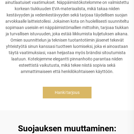
ainutlaatuiset vaatimukset. Näppäimistökotelomme on valmistettu
korkean tiukkuuden EVA-materiaalista, mikä takaa niiden
kestävyyden ja vedenkestävyyden sekä tarjoaa täydellisen suojan
arvokkaalle laitteistollesi. Jokainen kota on huolellisesti suunniteltu
sopimaan useisiin eri näppäimistömallien mittoihin, tarjoaa tiukkan
ja turvallisen istuvuuden, joka estää liikkumista kuljetuksen aikana.
Omien suunnittelun ja teknisen tuotantotiimin jäsenet tekevät
yhteistyötä sinun kanssasi tuotteen luomiseksi, joka ei ainoastaan
täytä vaatimuksiasi, vaan heijastaa myös brändisi sitoutumista
laatuun. Kotelojemme elegantti pinnanhoito parantaa niiden
esteettistä vaikutusta, mikä tekee niistä sopivia sekä
ammattimaiseen että henkilökohtaiseen käyttöön.
Hanki tarjous
Suojauksen muuttaminen: