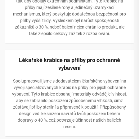
tak, aby odolaly extrémním podmínkám. Tyto krabice na
přilby mají zesílené rohy a jedinečný uzamykací
mechanismus, který poskytuje dodatečnou bezpečnost pro
přilby vyšší třídy. Výsledkem byl nárůst spokojenosti
zákazníků o 30 %, neboť balení nejen chránilo produkt, ale
také zlepšilo celkový zážitek z rozbalování.
Lékařské krabice na přilby pro ochranné
vybavení
Spolupracovali jsme s dodavatelem lékařského vybavení na
vývoji specializovaných krabic na přilby pro jejich ochranné
vybavení. Tyto krabice obsahují materiály odvádějící vlhkost,
aby se zabránilo poškození způsobenému vlhkostí, čímž
zůstávají přilby sterilní a připravené k použití. Přizpůsobený
design vedl ke snížení návratů kvůli poškození během
dopravy o 40 %, což potvrzuje účinnost našich balicích
řešení.