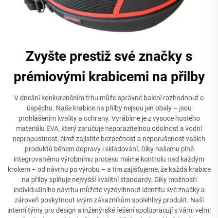
Zvyšte prestiž své značky s
prémiovými krabicemi na přilby
V dnešní konkurenčním trhu může správné balení rozhodnout o
úspěchu. Naše krabice na přilby nejsou jen obaly – jsou
prohlášením kvality a ochrany. Vyrábíme je z vysoce hustého
materiálu EVA, který zaručuje neporazitelnou odolnost a vodní
nepropustnost, čímž zajistíte bezpečnost a neporušenost vašich
produktů během dopravy i skladování. Díky našemu plně
integrovanému výrobnímu procesu máme kontrolu nad každým
krokem – od návrhu po výrobu – a tím zajišťujeme, že každá krabice
na přilby splňuje nejvyšší kvalitní standardy. Díky možnosti
individuálního návrhu můžete vyzdvihnout identitu své značky a
zároveň poskytnout svým zákazníkům spolehlivý produkt. Naši
interní týmy pro design a inženýrské řešení spolupracují s vámi velmi