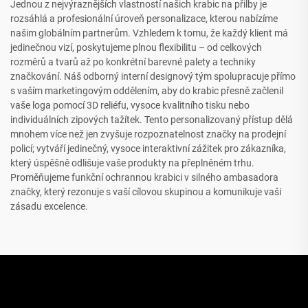
Jednou z nejvýraznějších vlastností našich krabic na přilby je
rozsáhlá a profesionální úroveň personalizace, kterou nabízíme
našim globálním partnerům. Vzhledem k tomu, že každý klient má
jedinečnou vizí, poskytujeme plnou flexibilitu – od celkových
rozměrů a tvarů až po konkrétní barevné palety a techniky
značkování. Náš odborný interní designový tým spolupracuje přímo
s vaším marketingovým oddělením, aby do krabic přesně začlenil
vaše loga pomocí 3D reliéfu, vysoce kvalitního tisku nebo
individuálních zipových tažítek. Tento personalizovaný přístup dělá
mnohem více než jen zvyšuje rozpoznatelnost značky na prodejní
policí; vytváří jedinečný, vysoce interaktivní zážitek pro zákazníka,
který úspěšně odlišuje vaše produkty na přeplněném trhu.
Proměňujeme funkční ochrannou krabici v silného ambasadora
značky, který rezonuje s vaší cílovou skupinou a komunikuje vaši
zásadu excelence.