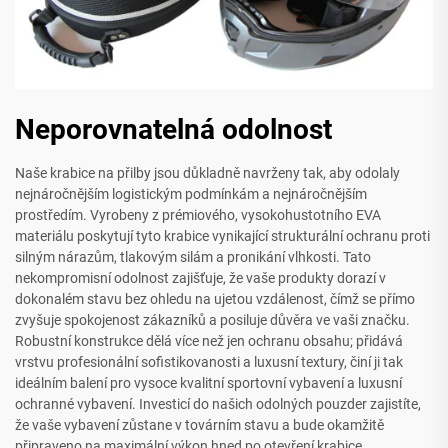
Neporovnatelná odolnost
Naše krabice na přilby jsou důkladně navrženy tak, aby odolaly
nejnáročnějším logistickým podmínkám a nejnáročnějším
prostředím. Vyrobeny z prémiového, vysokohustotního EVA
materiálu poskytují tyto krabice vynikající strukturální ochranu proti
silným nárazům, tlakovým silám a pronikání vlhkosti. Tato
nekompromisní odolnost zajišťuje, že vaše produkty dorazí v
dokonalém stavu bez ohledu na ujetou vzdálenost, čímž se přímo
zvyšuje spokojenost zákazníků a posiluje důvěra ve vaši značku.
Robustní konstrukce dělá více než jen ochranu obsahu; přidává
vrstvu profesionální sofistikovanosti a luxusní textury, činí ji tak
ideálním balení pro vysoce kvalitní sportovní vybavení a luxusní
ochranné vybavení. Investicí do našich odolných pouzder zajistíte,
že vaše vybavení zůstane v továrním stavu a bude okamžitě
připraveno na maximální výkon hned po otevření krabice.