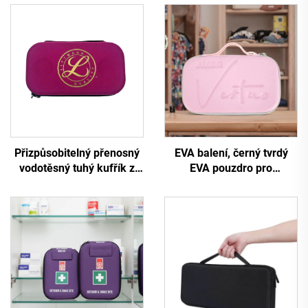
Přizpůsobitelný přenosný
EVA balení, černý tvrdý
vodotěsný tuhý kufřík z
EVA pouzdro pro
EVA se zipem pro slyšící
elektronická kosmetická
nástroje (stetoskopy)
zařízení se zipem,
sestřiček, vhodný pro
vodotěsné a přenosné pro
modely 3M Littmann
cestování a kempování