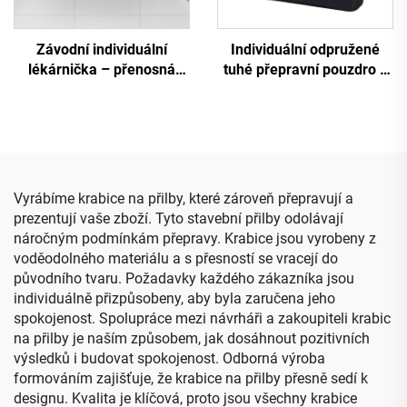
Závodní individuální
Individuální odpružené
lékárnička – přenosná
tuhé přepravní pouzdro z
vodotěsná nouzová
EVA pro klávesnici s
lékařská taška pro domácí
pěnovým vložkem
použití
Vyrábíme krabice na přilby, které zároveň přepravují a
prezentují vaše zboží. Tyto stavební přilby odolávají
náročným podmínkám přepravy. Krabice jsou vyrobeny z
voděodolného materiálu a s přesností se vracejí do
původního tvaru. Požadavky každého zákazníka jsou
individuálně přizpůsobeny, aby byla zaručena jeho
spokojenost. Spolupráce mezi návrháři a zakoupiteli krabic
na přilby je naším způsobem, jak dosáhnout pozitivních
výsledků i budovat spokojenost. Odborná výroba
formováním zajišťuje, že krabice na přilby přesně sedí k
designu. Kvalita je klíčová, proto jsou všechny krabice