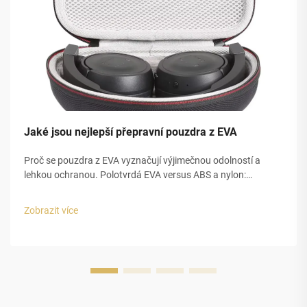
Jaké jsou nejlepší přepravní pouzdra z EVA
Proč se pouzdra z EVA vyznačují výjimečnou odolností a
lehkou ochranou. Polotvrdá EVA versus ABS a nylon:
odolnost při skutečné dopravě. Pouzdra z EVA se nacházejí
někde mezi tvrdými plastovými materiály ABS a měkkými
Zobrazit více
nylonovými variantami, pokud jde o ochranu. Co je na nich...