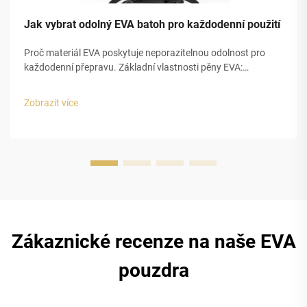
Jak vybrat odolný EVA batoh pro každodenní použití
Proč materiál EVA poskytuje neporazitelnou odolnost pro
každodenní přepravu. Základní vlastnosti pěny EVA:
pružnost, vodotěsnost a tlumení nárazů. Pěna EVA se
skutečně vyniká pro každodenní přepravu díky třem hlavním
Zobrazit více
charakteristikám, které ji činí tak...
Zákaznické recenze na naše EVA
pouzdra