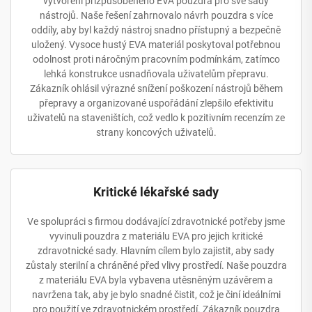
vytvoření přizpůsobeného EVA pouzdra pro své sady
nástrojů. Naše řešení zahrnovalo návrh pouzdra s více
oddíly, aby byl každý nástroj snadno přístupný a bezpečně
uložený. Vysoce hustý EVA materiál poskytoval potřebnou
odolnost proti náročným pracovním podmínkám, zatímco
lehká konstrukce usnadňovala uživatelům přepravu.
Zákazník ohlásil výrazné snížení poškození nástrojů během
přepravy a organizované uspořádání zlepšilo efektivitu
uživatelů na staveništích, což vedlo k pozitivním recenzím ze
strany koncových uživatelů.
Kritické lékařské sady
Ve spolupráci s firmou dodávající zdravotnické potřeby jsme
vyvinuli pouzdra z materiálu EVA pro jejich kritické
zdravotnické sady. Hlavním cílem bylo zajistit, aby sady
zůstaly sterilní a chráněné před vlivy prostředí. Naše pouzdra
z materiálu EVA byla vybavena utěsněným uzávěrem a
navržena tak, aby je bylo snadné čistit, což je činí ideálními
pro použití ve zdravotnickém prostředí. Zákazník pouzdra