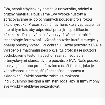
Rugged a další
příslušenství
EVA, neboli ethylenvinylacetát, je univerzální, odolný a
pružný materiál. Používáme EVA vysoké hustoty a
zpracováváme jej do ochranných pouzder pro širokou
škálu výrobků. Proces začíná návrhem, který vypracuje náš
interní tým tak, aby odpovídal přesným specifikacím
zákazníka. Po schválení návrhu využíváme pokročilé
technologie formování k výrobě pouzder, která strategicky
obalují položky vyžadující ochranu. Každé pouzdro z EVA je
vyráběno s maximální péčí o kvalitu, proto naše pouzdra
podrobujieme testům, abychom zajistili soulad s
průmyslovými standardy pro pouzdra z EVA. Naše pouzdra
poskytují ochranu proti nárazům a další funkce, jako je
vodotěsnost, které zajišťují bezpečnou dopravu a
skladování. Každé pouzdro zahrnuje možnost
individuálního designu a umístění loga, aby si firmy mohly
své výrobky efektivně prezentovat.