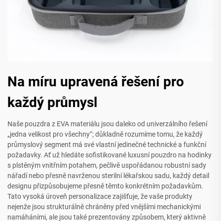
Na míru upravená řešení pro
každý průmysl
Naše pouzdra z EVA materiálu jsou daleko od univerzálního řešení
„jedna velikost pro všechny“; důkladně rozumíme tomu, že každý
průmyslový segment má své vlastní jedinečné technické a funkční
požadavky. Ať už hledáte sofistikované luxusní pouzdro na hodinky
s plstěným vnitřním potahem, pečlivě uspořádanou robustní sady
nářadí nebo přesně navrženou sterilní lékařskou sadu, každý detail
designu přizpůsobujeme přesně těmto konkrétním požadavkům.
Tato vysoká úroveň personalizace zajišťuje, že vaše produkty
nejenže jsou strukturálně chráněny před vnějšími mechanickými
namáháními, ale jsou také prezentovány způsobem, který aktivně