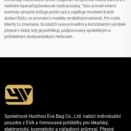
reálném čase přizpůsobovat naše procesy. Tato úroveň interní
kontroly výrazně snižuje počet vad a zajišťuje mnohem kratší
dodací lhůtu ve srovnání s modely vyráběnými externě. Pro naše
klienty to znamená, že obdrží vysoce kvalitní a konzistentní výrobek
přesně v době, kdy jej potřebují, podporovaný spolehlivým a
průhledným dodavatelským řetězcem.
Společnost Huizhou Eva Bag Co., Ltd. nabízí individuální
pouzdra z EVA a formované polštářky pro lékařský,
elektronický, kosmetický a nářadíový průmysl. Přesné