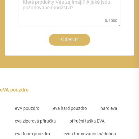
0/1000
Odeslat
eVA pouzdro
eVA pouzdro
eva hard pouzdro
hard eva
eva ziperová příručka
příruční taška EVA
eva foam pouzdro
evou formovanou nádobou