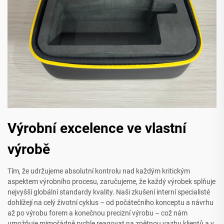
Výrobní excelence ve vlastní
výrobě
Tím, že udržujeme absolutní kontrolu nad každým kritickým
aspektem výrobního procesu, zaručujeme, že každý výrobek splňuje
nejvyšší globální standardy kvality. Naši zkušení interní specialisté
dohlížejí na celý životní cyklus – od počátečního konceptu a návrhu
až po výrobu forem a konečnou precizní výrobu – což nám
umožňuje mimořádně rychle reagovat na zpětnou vazbu klientů a v