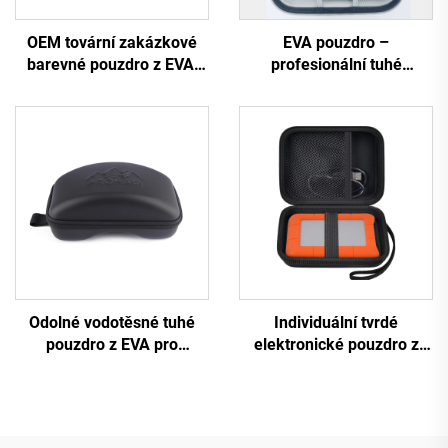
OEM tovární zakázkové
EVA pouzdro –
barevné pouzdro z EVA,
profesionální tuhé
vodotěsné pouzdro z PU a
pouzdro, přenosné EVA
EVA pro chirurgické
kosmetické skříňkové
nástroje
pouzdro, přepravní
pouzdro pro kosmetická
zařízení s gumovým logem
Odolné vodotěsné tuhé
Individuální tvrdé
pouzdro z EVA pro
elektronické pouzdro z
lyžařské brýle
materiálu EVA, cestovní
ochranný přepravní a
skladovací pytel pro
externí pevné disky Lacie