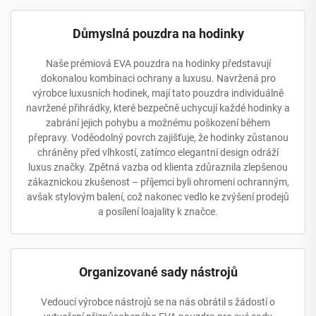
Důmyslná pouzdra na hodinky
Naše prémiová EVA pouzdra na hodinky představují
dokonalou kombinaci ochrany a luxusu. Navržená pro
výrobce luxusních hodinek, mají tato pouzdra individuálně
navržené přihrádky, které bezpečně uchycují každé hodinky a
zabrání jejich pohybu a možnému poškození během
přepravy. Voděodolný povrch zajišťuje, že hodinky zůstanou
chráněny před vlhkostí, zatímco elegantní design odráží
luxus značky. Zpětná vazba od klienta zdůraznila zlepšenou
zákaznickou zkušenost – příjemci byli ohromeni ochranným,
avšak stylovým balení, což nakonec vedlo ke zvýšení prodejů
a posílení loajality k značce.
Organizované sady nástrojů
Vedoucí výrobce nástrojů se na nás obrátil s žádostí o