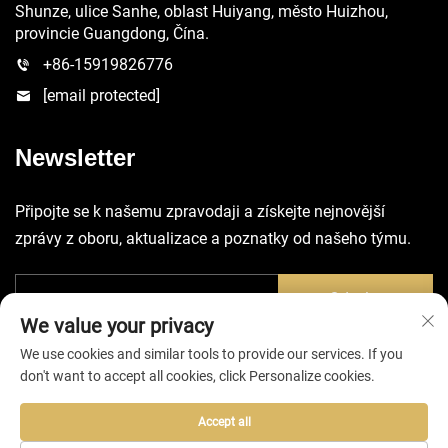
Shunze, ulice Sanhe, oblast Huiyang, město Huizhou,
provincie Guangdong, Čína.
+86-15919826776
[email protected]
Newsletter
Připojte se k našemu zpravodaji a získejte nejnovější
zprávy z oboru, aktualizace a poznatky od našeho týmu.
Odeslat
We value your privacy
We use cookies and similar tools to provide our services. If you
don't want to accept all cookies, click Personalize cookies.
Accept all
Všechna práva vyhrazena © 2025 společností Huizhou EVA Bag