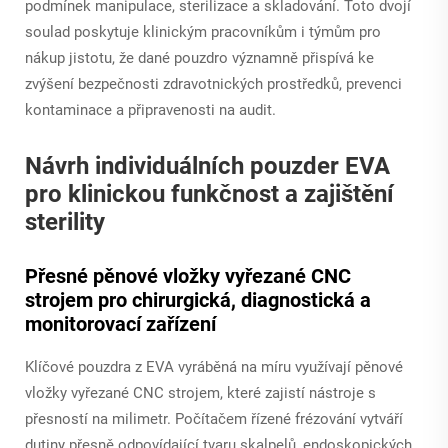
podmínek manipulace, sterilizace a skladování. Toto dvojí
soulad poskytuje klinickým pracovníkům i týmům pro
nákup jistotu, že dané pouzdro významně přispívá ke
zvýšení bezpečnosti zdravotnických prostředků, prevenci
kontaminace a připravenosti na audit.
Návrh individuálních pouzder EVA
pro klinickou funkčnost a zajištění
sterility
Přesné pěnové vložky vyřezané CNC
strojem pro chirurgická, diagnostická a
monitorovací zařízení
Klíčové pouzdra z EVA vyráběná na míru využívají pěnové
vložky vyřezané CNC strojem, které zajistí nástroje s
přesností na milimetr. Počítačem řízené frézování vytváří
dutiny přesně odpovídající tvaru skalpelů, endoskopických