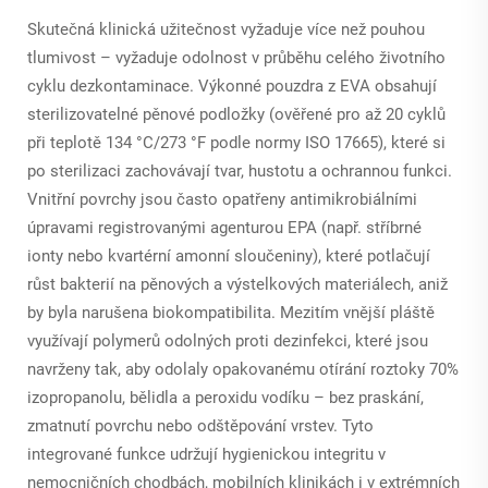
Skutečná klinická užitečnost vyžaduje více než pouhou
tlumivost – vyžaduje odolnost v průběhu celého životního
cyklu dezkontaminace. Výkonné pouzdra z EVA obsahují
sterilizovatelné pěnové podložky (ověřené pro až 20 cyklů
při teplotě 134 °C/273 °F podle normy ISO 17665), které si
po sterilizaci zachovávají tvar, hustotu a ochrannou funkci.
Vnitřní povrchy jsou často opatřeny antimikrobiálními
úpravami registrovanými agenturou EPA (např. stříbrné
ionty nebo kvartérní amonní sloučeniny), které potlačují
růst bakterií na pěnových a výstelkových materiálech, aniž
by byla narušena biokompatibilita. Mezitím vnější pláště
využívají polymerů odolných proti dezinfekci, které jsou
navrženy tak, aby odolaly opakovanému otírání roztoky 70%
izopropanolu, bělidla a peroxidu vodíku – bez praskání,
zmatnutí povrchu nebo odštěpování vrstev. Tyto
integrované funkce udržují hygienickou integritu v
nemocničních chodbách, mobilních klinikách i v extrémních