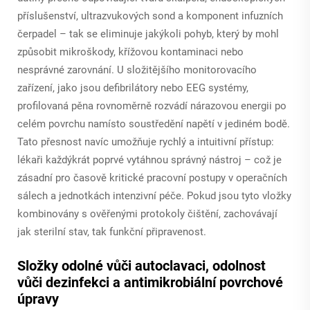
příslušenství, ultrazvukových sond a komponent infuzních
čerpadel – tak se eliminuje jakýkoli pohyb, který by mohl
způsobit mikroškody, křížovou kontaminaci nebo
nesprávné zarovnání. U složitějšího monitorovacího
zařízení, jako jsou defibrilátory nebo EEG systémy,
profilovaná pěna rovnoměrně rozvádí nárazovou energii po
celém povrchu namísto soustředění napětí v jediném bodě.
Tato přesnost navíc umožňuje rychlý a intuitivní přístup:
lékaři každýkrát poprvé vytáhnou správný nástroj – což je
zásadní pro časově kritické pracovní postupy v operačních
sálech a jednotkách intenzivní péče. Pokud jsou tyto vložky
kombinovány s ověřenými protokoly čištění, zachovávají
jak sterilní stav, tak funkční připravenost.
Složky odolné vůči autoclavaci, odolnost
vůči dezinfekci a antimikrobiální povrchové
úpravy