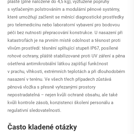
pláště (plně naložené do 4,5 kg), vyztužené popruhy
s vytlačeným polstrováním a modulární pěnové systémy,
které umožňují začlenit se měnící diagnostické prostředky
pro telemedicínu nebo laboratorní vybavení pro bodovou
péči bez nutnosti přepracování konstrukce. U nasazení při
katastrofách je na prvním místě odolnost a těsnost proti
vlivům prostředí: těsnění splňující stupeň IP67, posílené
rohové ochrany, pláště stabilizované proti UV záření a pěna
ošetřená antimikrobiální látkou zajišťují funkčnost
v prachu, vlhkosti, extrémních teplotách a při dlouhodobém
nasazení v terénu. Ve všech třech případech zůstává
pěnová vložka s přesně vyřezanými prostory
nepostradatelná – nejen kvůli ochraně obsahu, ale také
kvůli kontrole zásob, konzistenci školení personálu a
regulativní sledovatelnosti.
Často kladené otázky