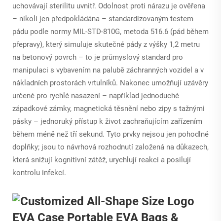
uchovávají sterilitu uvnitř. Odolnost proti nárazu je ověřena
– nikoli jen předpokládána – standardizovaným testem
pádu podle normy MIL-STD-810G, metoda 516.6 (pád během
přepravy), který simuluje skutečné pády z výšky 1,2 metru
na betonový povrch – to je průmyslový standard pro
manipulaci s vybavením na palubě záchranných vozidel a v
nákladních prostorách vrtulníků. Nakonec umožňují uzávěry
určené pro rychlé nasazení – například jednoduché
západkové zámky, magnetická těsnění nebo zipy s tažnými
pásky – jednoruký přístup k život zachraňujícím zařízením
během méně než tří sekund. Tyto prvky nejsou jen pohodlné
doplňky; jsou to návrhová rozhodnutí založená na důkazech,
která snižují kognitivní zátěž, urychlují reakci a posilují
kontrolu infekcí.