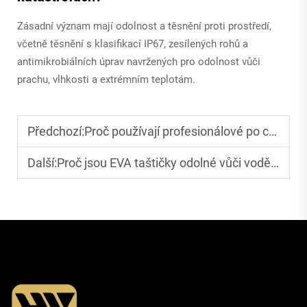
Zásadní význam mají odolnost a těsnění proti prostředí,
včetně těsnění s klasifikací IP67, zesílených rohů a
antimikrobiálních úprav navržených pro odolnost vůči
prachu, vlhkosti a extrémním teplotám.
Předchozí:
Proč používají profesionálové po celém světě pouzdra na nářadí z EVA
Další:
Proč jsou EVA taštičky odolné vůči vodě a dlouhověké