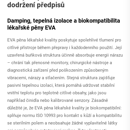
dodržení předpisů
Damping, tepelná izolace a biokompatibilita
lékařské pěny EVA
EVA pěna lékařské kvality poskytuje spolehlivé tlumení pro
citlivé přístroje během přepravy i každodenního použití. Její
uzavřená buňková struktura účinně absorbuje energii nárazu
– chrání tak přenosné monitory, chirurgické nástroje a
diagnostická zařízení před poškozením způsobeným
vibracemi, nárazy a stlačením. Stejná struktura zajišťuje
pasivní tepelnou izolaci, která pomáhá udržovat stabilní
vnitřní teplotu pro teplotně citlivé obsahy, jako jsou
například činidla nebo kalibrované senzory. Zásadně
důležité je, že EVA pěna lékařské kvality je biokompatibilní:
splňuje normu ISO 10993 pro kontakt s kůží a kompatibilitu
se sterilním polem a neobsahuje žádné vyplavitelné látky