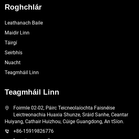
Roghchlár
Leathanach Baile
Maidir Linn
Táirgí
Seirbhís
Nuacht
Teagmháil Linn
Teagmháil Linn
Foirmle 02-02, Páirc Teicneolaíochta Faisnéise
Leictreonachia Huaxia Shunze, Sráid Sanhe, Ceantar
Huiyang, Cathair Huizhou, Cúige Guangdong, An tSíon.
+86-15919826776