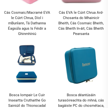
Cás Cosmaic/Macramé EVA
Cás EVA le Cúirt Chrua Ard-
le Cúirt Chrua, Díol i
Chosanta do Mhainicír
mBunlann, Tá Dathanna
Bheith, Cás Cosmaic Bheith,
Éagsúla agus Is Féidir a
Cás Bheith In-áit, Cás Bheith
Ghinmhíniú
Pearsanta
Bosca Iompair Le Cuir
Bosca déantúsáin
Inseartta Cruthaithe Go
turasóireachta do mhná, cás
Sainiúil do Thionscadal
bagáiste PC do chosmétaca,