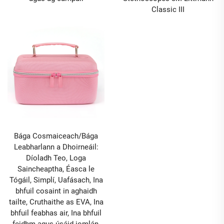
Classic III
Bága Cosmaiceach/Bága
Leabharlann a Dhoirneáil:
Díoladh Teo, Loga
Saincheaptha, Éasca le
Tógáil, Simplí, Uafásach, Ina
bhfuil cosaint in aghaidh
tailte, Cruthaithe as EVA, Ina
bhfuil feabhas air, Ina bhfuil