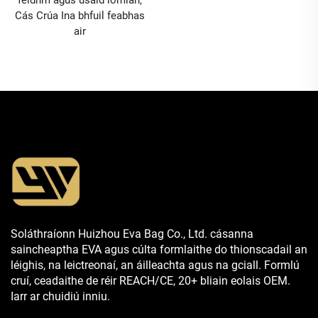
feidhm agus úsáid iomlán,
Cás Crúa Ina bhfuil feabhas
air
Soláthraíonn Huizhou Eva Bag Co., Ltd. cásanna
saincheaptha EVA agus cúlta formlaithe do thionscadail an
léighis, na leictreonaí, an áilleachta agus na gciall. Formlú
cruí, ceadaithe de réir REACH/CE, 20+ bliain eolais OEM.
Iarr ar chuidiú inniu.