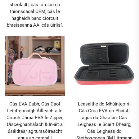
sheoladh, cás iomlán do
thionscadal OEM, cás le
haghaidh banc ciorcuit
bhreiseanna AA, cás uirlisí.
Cás EVA Dubh, Cás Caol
Leasaithe do Mhúinteoirí:
Leictreonaigh Áilleachta le
Cás Crua EVA do Pháistí
Críoch Chrua EVA le Zipper,
agus do Ghaolán, Cás
Uisce-ghabhálach & In-áit a
Leigheas le Scairt Dhearg,
úsáidtear ag turasóireacht
Cás Leigheas do
agus ag campáil
Stethoscopes 3M Littmann