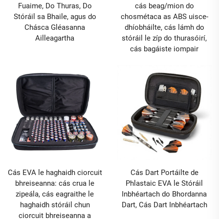
Fuaime, Do Thuras, Do
cás beag/mion do
Stóráil sa Bhaile, agus do
chosmétaca as ABS uisce-
Chásca Gléasanna
dhíobháilte, cás lámh do
Ailleagartha
stóráil le zíp do thurasóirí,
cás bagáiste iompair
Cás EVA le haghaidh ciorcuit
Cás Dart Portáilte de
bhreiseanna: cás crua le
Phlastaic EVA le Stóráil
zipeála, cás eagraithe le
Inbhéartach do Bhordanna
haghaidh stóráil chun
Dart, Cás Dart Inbhéartach
ciorcuit bhreiseanna a