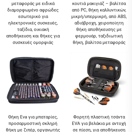
μεταφοράς με ειδικά
κουτιά μακιγιάζ – βαλίτσα
διαμορφωμένο αφρώδες
από PC, θήκη καλλυντικών,
εσωτερικό για
μικρή/υπερμικρή, από ABS,
ηλεκτρονικές συσκευές,
αδιάβροχη, χειροποίητη
ταξίδια, οικιακή
θήκη αποθήκευσης με
αποθήκευση και θήκες για
φερμουάρ, ταξιδιωτική
συσκευές ομορφιάς
θήκη, βαλίτσα μεταφοράς
Θήκη Eva για μπαταρίες,
Φορητή πλαστική τσάντα
προσαρμοστική σκληρή
EVA για βελάκια με αντοχή
θήκη με ζιπέρ, οργανωτής
σε πίεση, για αποθήκευση