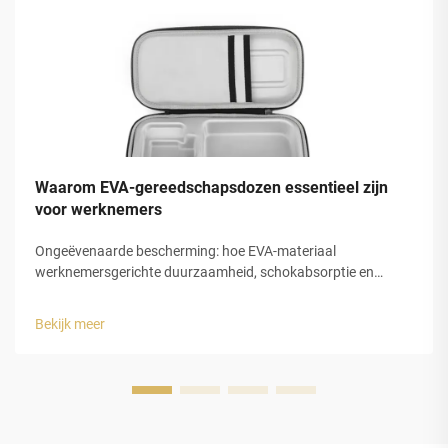
Waarom EVA-gereedschapsdozen essentieel zijn
voor werknemers
Ongeëvenaarde bescherming: hoe EVA-materiaal
werknemersgerichte duurzaamheid, schokabsorptie en
slagvastheid biedt voor werkomgevingen met hoog risico.
EVA-schuim verandert de manier waarop we gereedschap
Bekijk meer
beschermen, dankzij zijn gesloten celstructuur die
impactenergie opneemt ...