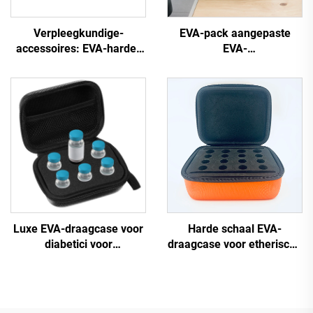
Verpleegkundige-
EVA-pack aangepaste
accessoires: EVA-harde-
EVA-
shell koffer voor kinderen
apparaatritssluitingset met
en volwassenen, medische
ritssluiting gesloten voor
benodigdheden, rode
reizen en kamperen
shell-kitkoffer voor 3M
Littmann Classic III-
stethoscopen
Luxe EVA-draagcase voor
Harde schaal EVA-
diabetici voor
draagcase voor etherische
insulinepeptiden, houder
oliën, beschermende doos
voor 10 ml-flacons,
voor flessen met
volledig beschermende,
etherische oliën
reed-to-travel