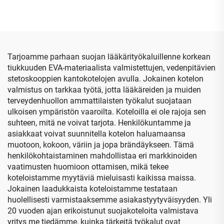
optisten silmälasejen
suojakalvolla, EVA-
kotelo ja pussi
vaahtomuovikotelo
Tarjoamme parhaan suojan lääkärityökaluillenne korkean
tiukkuuden EVA-materiaalista valmistettujen, vedenpitävien
stetoskooppien kantokotelojen avulla. Jokainen kotelon
valmistus on tarkkaa työtä, jotta lääkäreiden ja muiden
terveydenhuollon ammattilaisten työkalut suojataan
ulkoisen ympäristön vaaroilta. Koteloilla ei ole rajoja sen
suhteen, mitä ne voivat tarjota. Henkilökuntamme ja
asiakkaat voivat suunnitella kotelon haluamaansa
muotoon, kokoon, väriin ja jopa brändäykseen. Tämä
henkilökohtaistaminen mahdollistaa eri markkinoiden
vaatimusten huomioon ottamisen, mikä tekee
koteloistamme myytäviä mieluisasti kaikissa maissa.
Jokainen laadukkaista koteloistamme testataan
huolellisesti varmistaaksemme asiakastyytyväisyyden. Yli
20 vuoden ajan erikoistunut suojakoteloita valmistava
yritys me tiedämme, kuinka tärkeitä työkalut ovat