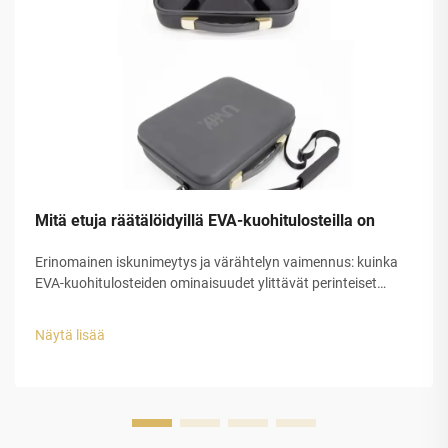
Mitä etuja räätälöidyillä EVA-kuohitulosteilla on
Erinomainen iskunimeytys ja värähtelyn vaimennus: kuinka
EVA-kuohitulosteiden ominaisuudet ylittävät perinteiset
kuoheet iskujen lievittämisessä. EVA-kuohitulosteet, jotka on
valmistettu etyleeni-vinyyliasetaatista, tarjoavat parempaa
Näytä lisää
suojaa iskuilta, koska ne muuntavat energian...