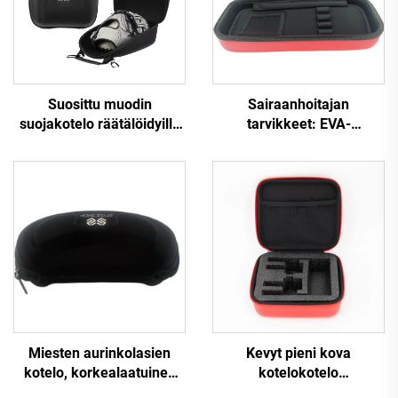
Suosittu muodin
Sairaanhoitajan
suojakotelo räätälöidyille
tarvikkeet: EVA-
hattuille ja
kovakuorinen lasten ja
kruunukassoille,
aikuisten
matkakotelo,
lääkintätarvikelaatikko,
kuljetuskotelo,
punainen kuori,
matkakotelo hattuille
pakkauslaatikko 3M
Littmann Classic III -
stetoskooppeihin
Miesten aurinkolasien
Kevyt pieni kova
kotelo, korkealaatuinen
kotelokotelo
rautainen yksivärinen
vaahtomuovisella