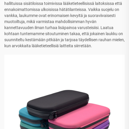
hallituissa sisätiloissa toimivissa lääketieteellisissä laitoksissa että
ennakoimattomissa ulkoisissa hätätilanteissa. Vaikka suojelu on
vankka, laukumme ovat erinomaisen kevyitä ja suoraviivaisesti
muotoiltuja, mikä varmistaa mahdollisimman hyvän
kannettavuuden ilman turhaa lisäpainoa varusteisiisi. Laatua
kohtaan tuntemamme sitoutuminen takaa, että jokainen laukku on
suunniteltu kestämään pitkään ja tarjoaa täydellisen rauhan mielen,
kun arvokkaita lääketieteellisiä laitteita siirretään.