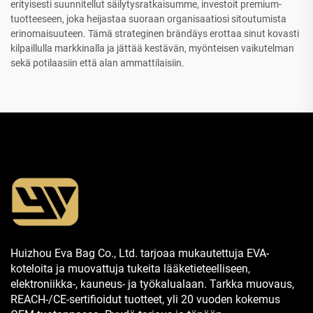
erityisesti suunnitellut säilytysratkaisumme, investoit premium-
tuotteeseen, joka heijastaa suoraan organisaatiosi sitoutumista
erinomaisuuteen. Tämä strateginen brändäys erottaa sinut kovasti
kilpaillulla markkinalla ja jättää kestävän, myönteisen vaikutelman
sekä potilaasiin että alan ammattilaisiin.
Huizhou Eva Bag Co., Ltd. tarjoaa mukautettuja EVA-
koteloita ja muovattuja tukeita lääketieteelliseen,
elektroniikka-, kauneus- ja työkalualaan. Tarkka muovaus,
REACH-/CE-sertifioidut tuotteet, yli 20 vuoden kokemus