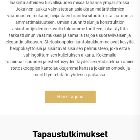
lääkintälaitteidesi turvallisuuden missä tahansa ympäristössä.
Jokainen laukku valmistetaan asiakkaan määrittelemien
vaatimusten mukaan, heijastaen brändisi sitoutumista laatuun ja
ammattimaisuuteen. Omien suunnittelun ja konstruktion
asiantuntijoidemme avulla takuumme tuotteen, joka täyttää
tarkasti sinun vaatimuksesi ja samalla tarjoaa suoraviivaisen ja
elegantin ulkoasun. Stetoskooppien kantolaukkumme ovat kevyitä,
helppokäyttöisiä ja sisältävät sisäisen pehmusteen, joka estää
vahingoittumisen kuljetuksen aikana. Kokemalla
toiminnallisuuuden ja esteettisyyden täydellisen yhdistelmän omien
stetoskooppien kantolaukkujemme kanssa jokainen ompelu ja
muottityö tehdään yhdessä paikassa.
Hanki tarjous
Tapaustutkimukset