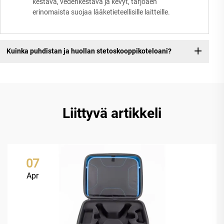
kestävä, vedenkestävä ja kevyt, tarjoaen
erinomaista suojaa lääketieteellisille laitteille.
Kuinka puhdistan ja huollan stetoskooppikoteloani?
Liittyvä artikkeli
07
Apr