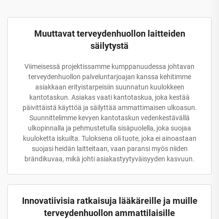
Muuttavat terveydenhuollon laitteiden
säilytystä
Viimeisessä projektissamme kumppanuudessa johtavan
terveydenhuollon palveluntarjoajan kanssa kehitimme
asiakkaan erityistarpeisiin suunnatun kuulokkeen
kantotaskun. Asiakas vaati kantotaskua, joka kestää
päivittäistä käyttöä ja säilyttää ammattimaisen ulkoasun.
Suunnittelimme kevyen kantotaskun vedenkestävällä
ulkopinnalla ja pehmustetulla sisäpuolella, joka suojaa
kuuloketta iskuilta. Tuloksena oli tuote, joka ei ainoastaan
suojasi heidän laitteitaan, vaan paransi myös niiden
brändikuvaa, mikä johti asiakastyytyväisyyden kasvuun.
Innovatiivisia ratkaisuja lääkäreille ja muille
terveydenhuollon ammattilaisille