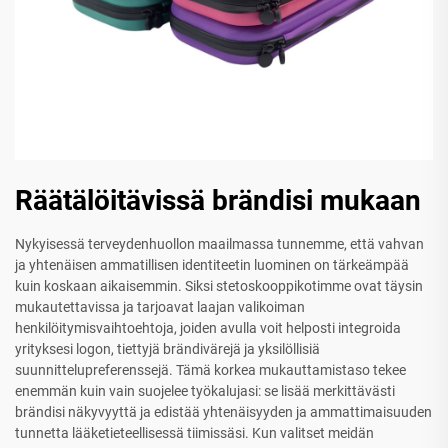
Räätälöitävissä brändisi mukaan
Nykyisessä terveydenhuollon maailmassa tunnemme, että vahvan
ja yhtenäisen ammatillisen identiteetin luominen on tärkeämpää
kuin koskaan aikaisemmin. Siksi stetoskooppikotimme ovat täysin
mukautettavissa ja tarjoavat laajan valikoiman
henkilöitymisvaihtoehtoja, joiden avulla voit helposti integroida
yrityksesi logon, tiettyjä brändivärejä ja yksilöllisiä
suunnittelupreferenssejä. Tämä korkea mukauttamistaso tekee
enemmän kuin vain suojelee työkalujasi: se lisää merkittävästi
brändisi näkyvyyttä ja edistää yhtenäisyyden ja ammattimaisuuden
tunnetta lääketieteellisessä tiimissäsi. Kun valitset meidän