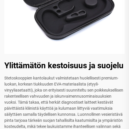
Ylittämätön kestoisuus ja suojelu
Stetoskooppien kantolaukut valmistetaan huolellisesti premium-
luokan, korkean tiukkuuden EVA-materiaalista (etyyli-
vinyyliasetaatti), joka on erityisesti suunniteltu sen poikkeuksellisen
rakenteellisen vahvuuden ja iskunvaimennusominaisuuksien
vuoksi. Tämä takaa, että herkät diagnostiset laitteet kestävät
päivittäistä kliinistä käyttöä ja kulumaan liittyviä vaatimuksia
säilyttäen samalla täydellisen kunnonsa. Luonnollinen vesieristävä
pinta tarjoaa tärkeän suojan tahallisilta kaatumisilta ja ympäristön
kosteudelta, mikä tekee laukuistamme ihanteellisen valinnan sekä