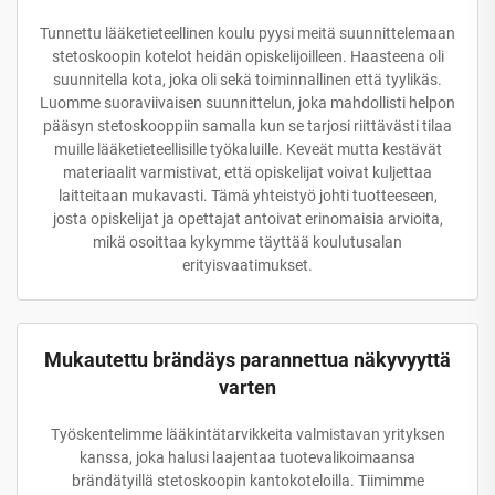
Tunnettu lääketieteellinen koulu pyysi meitä suunnittelemaan
stetoskoopin kotelot heidän opiskelijoilleen. Haasteena oli
suunnitella kota, joka oli sekä toiminnallinen että tyylikäs.
Luomme suoraviivaisen suunnittelun, joka mahdollisti helpon
pääsyn stetoskooppiin samalla kun se tarjosi riittävästi tilaa
muille lääketieteellisille työkaluille. Keveät mutta kestävät
materiaalit varmistivat, että opiskelijat voivat kuljettaa
laitteitaan mukavasti. Tämä yhteistyö johti tuotteeseen,
josta opiskelijat ja opettajat antoivat erinomaisia arvioita,
mikä osoittaa kykymme täyttää koulutusalan
erityisvaatimukset.
Mukautettu brändäys parannettua näkyvyyttä
varten
Työskentelimme lääkintätarvikkeita valmistavan yrityksen
kanssa, joka halusi laajentaa tuotevalikoimaansa
brändätyillä stetoskoopin kantokoteloilla. Tiimimme