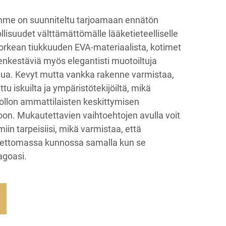
imme on suunniteltu tarjoamaan ennätön
llisuudet välttämättömälle lääketieteelliselle
korkean tiukkuuden EVA-materiaalista, kotimet
denkestäviä myös elegantisti muotoiltuja
tua. Kevyt mutta vankka rakenne varmistaa,
tu iskuilta ja ympäristötekijöiltä, mikä
ollon ammattilaisten keskittymisen
oon. Mukautettavien vaihtoehtojen avulla voit
miin tarpeisiisi, mikä varmistaa, että
teettomassa kunnossa samalla kun se
agoasi.