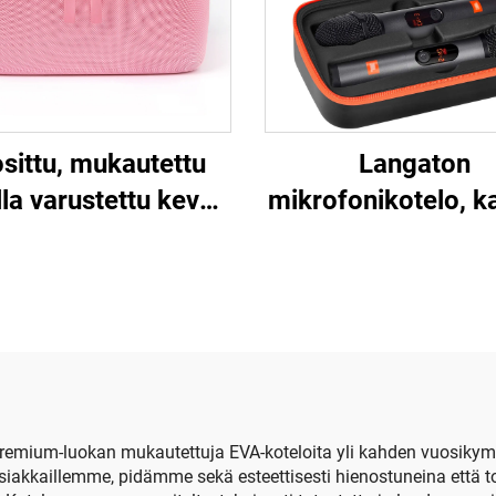
sittu, mukautettu
Langaton
lla varustettu kevyt
mikrofonikotelo, 
ksinkertainen EVA-
mikrofonin
iaalista valmistettu
säilytyskotelo
iskunkestävä ja
käsikäyttöine
enpitävä muovattu
kaksinkertain
eikkilaatikko /
mikrofonikote
gieniatuotteiden
matkailua vart
äilytyslaatikko,
a premium-luokan mukautettuja EVA-koteloita yli kahden vuosik
akkaillemme, pidämme sekä esteettisesti hienostuneina että toi
kakäyttöön sopiva