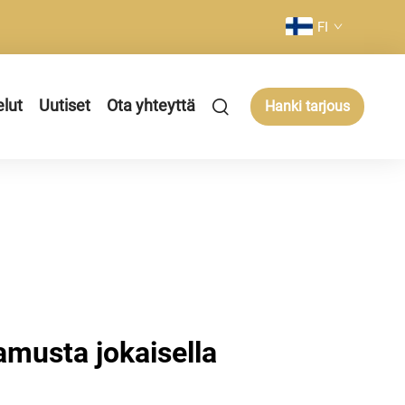
FI
elut
Uutiset
Ota yhteyttä
Hanki tarjous
musta jokaisella