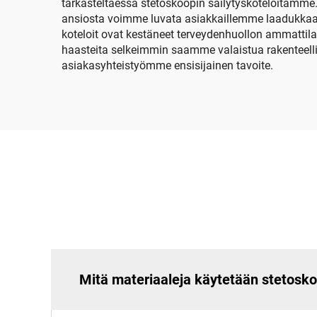
tarkasteltaessa stetoskoopin säilytyskoteloitamme.
kes
ansiosta voimme luvata asiakkaillemme laadukkaat
koteloit ovat kestäneet terveydenhuollon ammattil
haasteita selkeimmin saamme valaistua rakenteelli
asiakasyhteistyömme ensisijainen tavoite.
Mitä materiaaleja käytetään stetosko