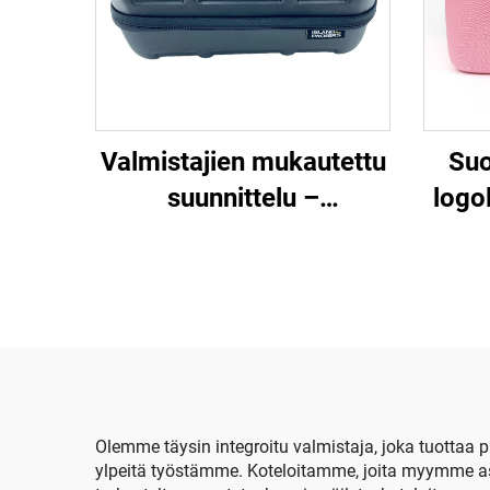
Valmistajien mukautettu
Suo
suunnittelu –
logo
kovakotelo, suosittu
ja y
matkakotelo EVA-
mater
materiaalista
ved
m
hy
s
Olemme täysin integroitu valmistaja, joka tuotta
ylpeitä työstämme. Koteloitamme, joita myymme asi
mat