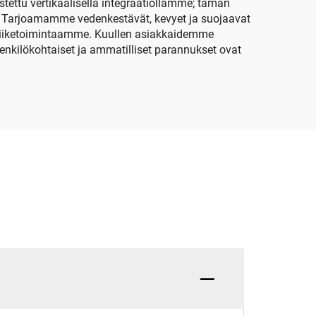
tettu vertikaalisella integraatiollamme; tämän
. Tarjoamamme vedenkestävät, kevyet ja suojaavat
a liiketoimintaamme. Kuullen asiakkaidemme
nkilökohtaiset ja ammatilliset parannukset ovat