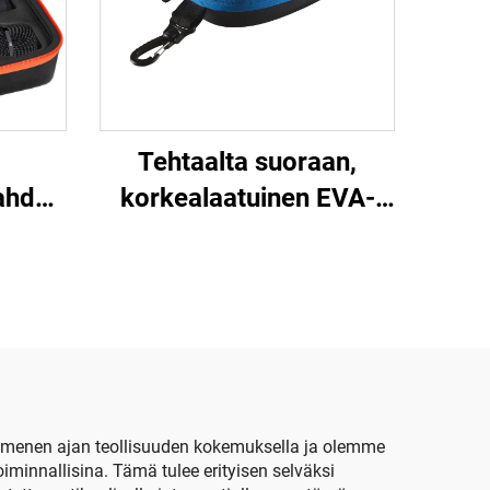
Tehtaalta suoraan,
kahden
korkealaatuinen EVA-
uimagooglekotelo
,
aikuisille, mukautettu
n
EVA-uimagooglekotelo,
en
muodikas silmälasien
lo
pakkaus
en
ymmenen ajan teollisuuden kokemuksella ja olemme
minnallisina. Tämä tulee erityisen selväksi