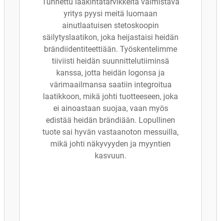
Tunnettu lääkintätarvikkeita valmistava
yritys pyysi meitä luomaan
ainutlaatuisen stetoskoopin
säilytyslaatikon, joka heijastaisi heidän
brändiidentiteettiään. Työskentelimme
tiiviisti heidän suunnittelutiiminsä
kanssa, jotta heidän logonsa ja
värimaailmansa saatiin integroitua
laatikkoon, mikä johti tuotteeseen, joka
ei ainoastaan suojaa, vaan myös
edistää heidän brändiään. Lopullinen
tuote sai hyvän vastaanoton messuilla,
mikä johti näkyvyyden ja myyntien
kasvuun.