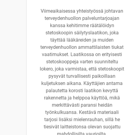
Viimeaikaisessa yhteistyössä johtavan
terveydenhuollon palveluntarjoajan
kanssa kehitimme räätälöidyn
stetoskoopin säilytyslaatikon, joka
täyttää lääkäreiden ja muiden
terveydenhuollon ammattilaisten tiukat
vaatimukset. Laatikossa on erityisesti
stetoskooppeja varten suunniteltu
lokero, joka varmistaa, että stetoskoopit
pysyvät turvallisesti paikoillaan
kuljetuksen aikana. Käyttäjien antama
palautetta korosti laatikon kevyttä
rakennetta ja helppoa käyttöä, mikä
merkittävästi paransi heidän
työnkulkuansa. Kestävä materiaali
tarjosi lisäksi mielenrauhan, sillä he
tiesivät laitteistonsa olevan suojattu
mahdollisilta vaurioilta.