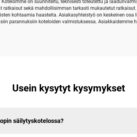
 Kotelomme on suunniteltu, teknisesti toteutettu ja laadunvarmis
tävä kovakuorinen
 ratkaisut sekä mahdollisimman tarkasti mukautetut ratkaisut
aisten kohtaamia haasteita. Asiakasyhteistyö on keskeinen os
laatikko
siin parannuksiin koteloiden valmistuksessa. Asiakkaidemme he
Usein kysytyt kysymykset
opin säilytyskotelossa?