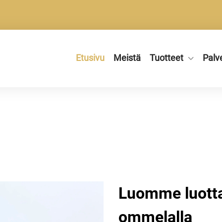
Etusivu
Meistä
Tuotteet
Palv
Luomme luotta
ommelalla