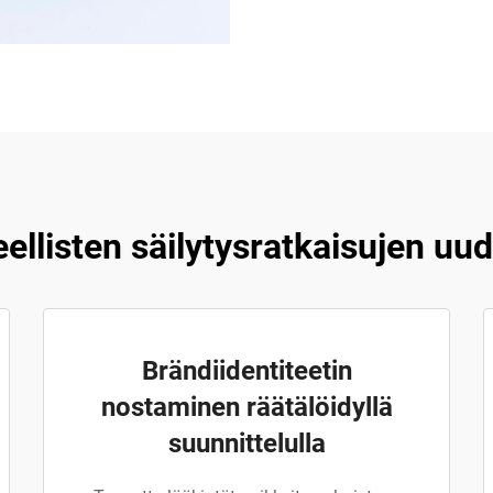
eellisten säilytysratkaisujen uu
Brändiidentiteetin
nostaminen räätälöidyllä
suunnittelulla