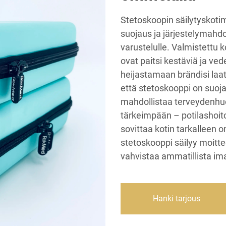
Stetoskoopin säilytyskot
suojaus ja järjestelymahdo
varustelulle. Valmistettu 
ovat paitsi kestäviä ja ve
heijastamaan brändisi laa
että stetoskooppi on suojat
mahdollistaa terveydenhu
tärkeimpään – potilashoit
sovittaa kotin tarkalleen o
stetoskooppi säilyy moit
vahvistaa ammatillista im
Hanki tarjous