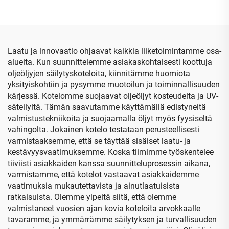
järjestelylaatikko,
meikkipusseihin ja
suurikapasiteettinen
varastointiin, jossa on
kynänsäilytyspussi,
muovinen sisäosio
laajennettava
toimistotarvikelaatikko
Laatu ja innovaatio ohjaavat kaikkia liiketoimintamme osa-
alueita. Kun suunnittelemme asiakaskohtaisesti koottuja
oljeöljyjen säilytyskoteloita, kiinnitämme huomiota
yksityiskohtiin ja pysymme muotoilun ja toiminnallisuuden
kärjessä. Kotelomme suojaavat oljeöljyt kosteudelta ja UV-
säteilyltä. Tämän saavutamme käyttämällä edistyneitä
valmistustekniikoita ja suojaamalla öljyt myös fyysiseltä
vahingolta. Jokainen kotelo testataan perusteellisesti
varmistaaksemme, että se täyttää sisäiset laatu- ja
kestävyysvaatimuksemme. Koska tiimimme työskentelee
tiiviisti asiakkaiden kanssa suunnitteluprosessin aikana,
varmistamme, että kotelot vastaavat asiakkaidemme
vaatimuksia mukautettavista ja ainutlaatuisista
ratkaisuista. Olemme ylpeitä siitä, että olemme
valmistaneet vuosien ajan kovia koteloita arvokkaalle
tavaramme, ja ymmärrämme säilytyksen ja turvallisuuden