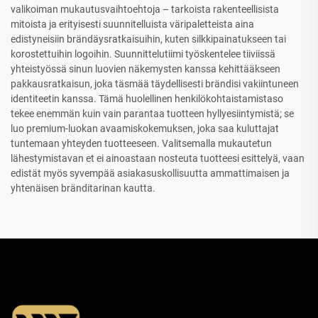
valikoiman mukautusvaihtoehtoja – tarkoista rakenteellisista
mitoista ja erityisesti suunnitelluista väripaletteista aina
edistyneisiin brändäysratkaisuihin, kuten silkkipainatukseen tai
korostettuihin logoihin. Suunnittelutiimi työskentelee tiiviissä
yhteistyössä sinun luovien näkemysten kanssa kehittääkseen
pakkausratkaisun, joka täsmää täydellisesti brändisi vakiintuneen
identiteetin kanssa. Tämä huolellinen henkilökohtaistamistaso
tekee enemmän kuin vain parantaa tuotteen hyllyesiintymistä; se
luo premium-luokan avaamiskokemuksen, joka saa kuluttajat
tuntemaan yhteyden tuotteeseen. Valitsemalla mukautetun
lähestymistavan et ei ainoastaan nosteuta tuotteesi esittelyä, vaan
edistät myös syvempää asiakasuskollisuutta ammattimaisen ja
yhtenäisen bränditarinan kautta.