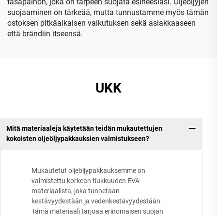
tasapainon, joka on tarpeen suojata esineesiäsi. Oljeöljyjen
suojaaminen on tärkeää, mutta tunnustamme myös tämän
ostoksen pitkäaikaisen vaikutuksen sekä asiakkaaseen
että brändiin itseensä.
UKK
Mitä materiaaleja käytetään teidän mukautettujen
kokoisten oljeöljypakkauksien valmistukseen?
Mukautetut oljeöljypakkauksemme on
valmistettu korkean tiukkuuden EVA-
materiaalista, joka tunnetaan
kestävyydestään ja vedenkestävyydestään.
Tämä materiaali tarjoaa erinomaisen suojan