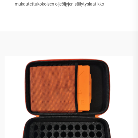
mukautettukokoisen oljeöljyjen säilytyslaatikko