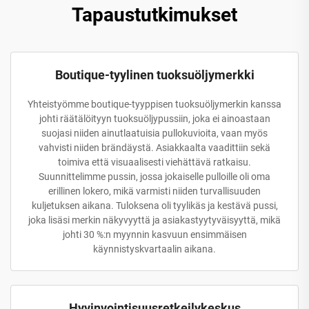
Tapaustutkimukset
Boutique-tyylinen tuoksuöljymerkki
Yhteistyömme boutique-tyyppisen tuoksuöljymerkin kanssa
johti räätälöityyn tuoksuöljypussiin, joka ei ainoastaan
suojasi niiden ainutlaatuisia pullokuvioita, vaan myös
vahvisti niiden brändäystä. Asiakkaalta vaadittiin sekä
toimiva että visuaalisesti viehättävä ratkaisu.
Suunnittelimme pussin, jossa jokaiselle pulloille oli oma
erillinen lokero, mikä varmisti niiden turvallisuuden
kuljetuksen aikana. Tuloksena oli tyylikäs ja kestävä pussi,
joka lisäsi merkin näkyvyyttä ja asiakastyytyväisyyttä, mikä
johti 30 %:n myynnin kasvuun ensimmäisen
käynnistyskvartaalin aikana.
Hyvinvointisuusretkeilykeskus