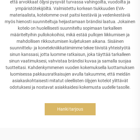
että arvokkaat öljysi pysyvät turvassa vahingoilta, vuodoilta ja
ympäristötekijöiltä. Valmistettu korkean tiukkuuden EVA-
materiaalista, kotelomme ovat paitsi kestäviä ja vedenkestäviä
myös hienosti suunniteltuja heijastamaan brändisi laatua. Jokainen
kotelo on huolellisesti suunniteltu sopimaan tarkalleen
määriteltyihin pullokokoihisi, mikä estää pullojen liikkumisen ja
mahdollisen rikkoutumisen kuljetuksen aikana. Sisäinen
suunnittelu- ja konetekniikkatiimimme tekee tiivistä yhteistyötä
sinun kanssasi, jotta luomme ratkaisun, joka täyttää tarkalleen
sinun vaatimuksesi, vahvistaa brändisi kuvaa ja samalla suojaa
tuotteitasi. Kahdenkymmenen vuoden kokemuksella luottamuksen
luomisessa pakkausratkaisujen avulla takuumme, että meidän
asiakaskohtaisesti mitatut oleellisten öljyjen kotelot ylittävät
odotuksesi ja nostavat asiakkaidesi kokemusta uudelle tasolle.
Hanki tarjous