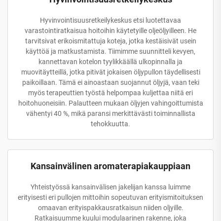
Hyvinvointisuusretkeilykeskus etsi luotettavaa
varastointiratkaisua hoitoihin käytetyille oljeöljyilleen. He
tarvitsivat erikoismitattuja koteja, jotka kestäisivät usein
käyttöä ja matkustamista. Tiimimme suunnitteli kevyen,
kannettavan kotelon tyylikkäällä ulkopinnalla ja
muovitäytteillä, jotka pitivät jokaisen öljypullon täydellisesti
paikoillaan. Tämä ei ainoastaan suojannut öljyjä, vaan teki
myös terapeuttien työstä helpompaa kuljettaa niitä eri
hoitohuoneisiin. Palautteen mukaan öljyjen vahingoittumista
vähentyi 40 %, mikä paransi merkittävästi toiminnallista
tehokkuutta.
Kansainvälinen aromaterapiakauppiaan
Yhteistyössä kansainvälisen jakelijan kanssa luimme
erityisesti eri pullojen mittoihin sopeutuvan erityismitoituksen
omaavan erityispakkausratkaisun niiden oljyille.
Ratkaisuumme kuului modulaarinen rakenne, joka