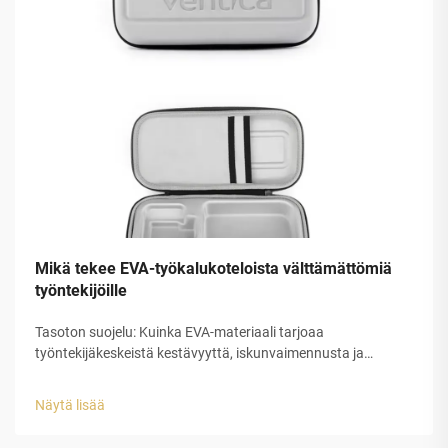
Mikä tekee EVA-työkalukoteloista välttämättömiä
työntekijöille
Tasoton suojelu: Kuinka EVA-materiaali tarjoaa
työntekijäkeskeistä kestävyyttä, iskunvaimennusta ja
iskunkestävyyttä korkean riskin työympäristöihin. EVA-kumi
muuttaa työkalujen suojelemista sen suljetun solurakenteen
Näytä lisää
ansiosta, joka imee itseensä iskunenergian...