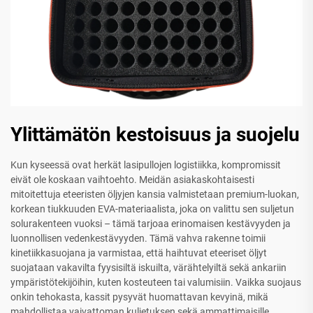
Ylittämätön kestoisuus ja suojelu
Kun kyseessä ovat herkät lasipullojen logistiikka, kompromissit
eivät ole koskaan vaihtoehto. Meidän asiakaskohtaisesti
mitoitettuja eteeristen öljyjen kansia valmistetaan premium-luokan,
korkean tiukkuuden EVA-materiaalista, joka on valittu sen suljetun
solurakenteen vuoksi – tämä tarjoaa erinomaisen kestävyyden ja
luonnollisen vedenkestävyyden. Tämä vahva rakenne toimii
kinetiikkasuojana ja varmistaa, että haihtuvat eteeriset öljyt
suojataan vakavilta fyysisiltä iskuilta, värähtelyiltä sekä ankariin
ympäristötekijöihin, kuten kosteuteen tai valumisiin. Vaikka suojaus
onkin tehokasta, kassit pysyvät huomattavan kevyinä, mikä
mahdollistaa vaivattoman kuljetuksen sekä ammattimaisille