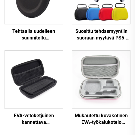
Tehtaalla uudelleen
Suosittu tehdasmyyntiin
suunniteltu
suoraan myytävä PS5-
ammattimaisen
ohjainmatkakotelo,
valmistajan valmistama
suojava EVA-kantokotelo
räätälöity suojakotelo
PS5-ohjaimelle
EVA-materiaalista, musta
kuulokkeiden
matkakotelo,
kovakuorinen
säilytyslaatikko
vetoketjuineen
EVA-vetoketjuinen
Mukautettu kovakotinen
kannettava
EVA-työkalukotelo
kirjoitusvälineiden
matkailuun,