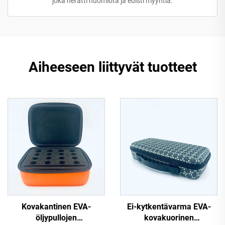
joka herätti huomiota ja edisti myyntiä.
Aiheeseen liittyvät tuotteet
Kovakantinen EVA-
Ei-kytkentävarma EVA-
öljypullojen
kovakuorinen