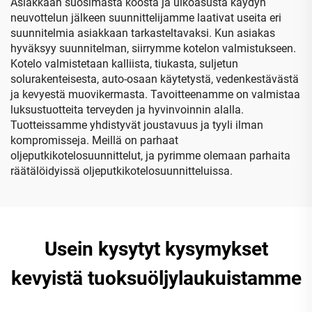
Asiakkaan suosimasta koosta ja ulkoasusta käydyn
vetoketjuineen
neuvottelun jälkeen suunnittelijamme laativat useita eri
suunnitelmia asiakkaan tarkasteltavaksi. Kun asiakas
hyväksyy suunnitelman, siirrymme kotelon valmistukseen.
Kotelo valmistetaan kalliista, tiukasta, suljetun
solurakenteisesta, auto-osaan käytetystä, vedenkestävästä
ja kevyestä muovikermasta. Tavoitteenamme on valmistaa
luksustuotteita terveyden ja hyvinvoinnin alalla.
Tuotteissamme yhdistyvät joustavuus ja tyyli ilman
kompromisseja. Meillä on parhaat
oljeputkikotelosuunnittelut, ja pyrimme olemaan parhaita
räätälöidyissä oljeputkikotelosuunnitteluissa.
Usein kysytyt kysymykset
kevyistä tuoksuöljylaukuistamme