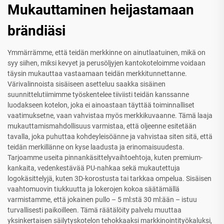
Mukauttaminen heijastamaan
brändiäsi
Ymmärrämme, että teidän merkkinne on ainutlaatuinen, mikä on
syy siihen, miksi kevyet ja perusöljyjen kantokoteloimme voidaan
täysin mukauttaa vastaamaan teidän merkkitunnettanne.
Värivalinnoista sisäiseen asetteluu saakka sisäinen
suunnittelutiimimme työskentelee tiiviisti teidän kanssanne
luodakseen kotelon, joka ei ainoastaan täyttää toiminnalliset
vaatimuksetne, vaan vahvistaa myös merkkikuvaanne. Tämä laaja
mukauttamismahdollisuus varmistaa, että oljeenne esitetään
tavalla, joka puhuttaa kohdeyleisöänne ja vahvistaa siten sitä, että
teidän merkillänne on kyse laadusta ja erinomaisuudesta.
Tarjoamme useita pinnankäsittelyvaihtoehtoja, kuten premium-
kankaita, vedenkestävää PU-nahkaa sekä mukautettuja
logokäsittelyjä, kuten 3D-korostusta tai tarkkaa ompelua. Sisäisen
vaahtomuovin tiukkuutta ja lokerojen kokoa säätämällä
varmistamme, että jokainen pullo – 5 ml:stä 30 ml:ään – istuu
turvallisesti paikoilleen. Tämä räätälöity palvelu muuttaa
yksinkertaisen säilytyskotelon tehokkaaksi markkinointityökaluksi,