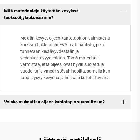
Mitä materiaaleja käytetään kevyissä
tuoksuöljylaukuissanne?
Meidän kevyet oljeen kantotapit on valmistettu
korkean tiukkuuden EVA-materiaalista, joka
tunnetaan kestävyydestään ja
vedenkestävyydestään. Tämä materiaali
varmistaa, että oljeesi ovat hyvin suojattuja
vuodoilta ja ympäristövahingoilta, samalla kun
tappi pysyy kevyenä ja helposti kuljetettavana.
Voinko mukauttaa oljeen kantotapin suunnittelua?