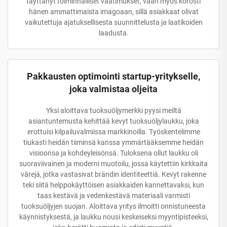
täyttänyt toiminnalliset vaatimukset, vaan myös korosti
hänen ammattimaista imagoaan, sillä asiakkaat olivat
vaikutettuja ajatuksellisesta suunnittelusta ja laatikoiden
laadusta.
Pakkausten optimointi startup-yritykselle,
joka valmistaa oljeita
Yksi aloittava tuoksuöljymerkki pyysi meiltä
asiantuntemusta kehittää kevyt tuoksuöljylaukku, joka
erottuisi kilpailuvalmiissa markkinoilla. Työskentelimme
tiukasti heidän tiiminsä kanssa ymmärtääksemme heidän
visioonsa ja kohdeyleisönsä. Tuloksena ollut laukku oli
suoraviivainen ja moderni muotoilu, jossa käytettiin kirkkaita
värejä, jotka vastasivat brändin identiteettiä. Kevyt rakenne
teki siitä helppokäyttöisen asiakkaiden kannettavaksi, kun
taas kestävä ja vedenkestävä materiaali varmisti
tuoksuöljyjen suojan. Aloittava yritys ilmoitti onnistuneesta
käynnistyksestä, ja laukku nousi keskeiseksi myyntipisteeksi,