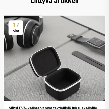
Liittyvä artikkeli
17
Mar
Miksi EVA-kellotapit ovat täydellisiä luksuskelloille