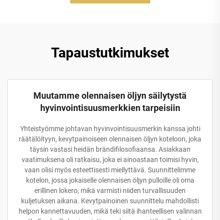
Tapaustutkimukset
Muutamme olennaisen öljyn säilytystä
hyvinvointisuusmerkkien tarpeisiin
Yhteistyömme johtavan hyvinvointisuusmerkin kanssa johti
räätälöityyn, kevytpainoiseen olennaisen öljyn koteloon, joka
täysin vastasi heidän brändifilosofiaansa. Asiakkaan
vaatimuksena oli ratkaisu, joka ei ainoastaan toimisi hyvin,
vaan olisi myös esteettisesti miellyttävä. Suunnittelimme
kotelon, jossa jokaiselle olennaisen öljyn pulloille oli oma
erillinen lokero, mikä varmisti niiden turvallisuuden
kuljetuksen aikana. Kevytpainoinen suunnittelu mahdollisti
helpon kannettavuuden, mikä teki siitä ihanteellisen valinnan