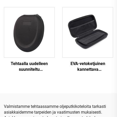
kuljetuslaatikko,
matkatyökalukosketinlaatik
suojalaatikko ja
kahvalla ja EVA-
öljypullojen
leikattavalla
säilytyslaatikko
vaahtomuovilla
Tehtaalla uudelleen
EVA-vetoketjuinen
suunniteltu
kannettava
ammattimaisen
kirjoitusvälineiden
valmistajan valmistama
järjestelylaatikko,
räätälöity suojakotelo
suurikapasiteettinen
EVA-materiaalista, musta
kynänsäilytyspussi,
kuulokkeiden
laajennettava
matkakotelo,
toimistotarvikelaatikko
Valmistamme tehtaassamme oljeputkikoteloita tarkasti
kovakuorinen
asiakkaidemme tarpeiden ja vaatimusten mukaisesti.
säilytyslaatikko