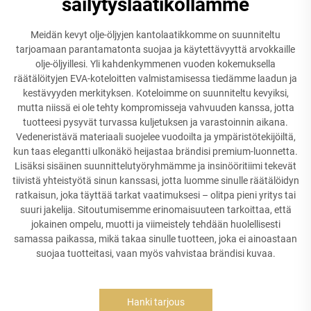
säilytyslaatikollamme
Meidän kevyt olje-öljyjen kantolaatikkomme on suunniteltu
tarjoamaan parantamatonta suojaa ja käytettävyyttä arvokkaille
olje-öljyillesi. Yli kahdenkymmenen vuoden kokemuksella
räätälöityjen EVA-koteloitten valmistamisessa tiedämme laadun ja
kestävyyden merkityksen. Koteloimme on suunniteltu kevyiksi,
mutta niissä ei ole tehty kompromisseja vahvuuden kanssa, jotta
tuotteesi pysyvät turvassa kuljetuksen ja varastoinnin aikana.
Vedeneristävä materiaali suojelee vuodoilta ja ympäristötekijöiltä,
kun taas elegantti ulkonäkö heijastaa brändisi premium-luonnetta.
Lisäksi sisäinen suunnittelutyöryhmämme ja insinööritiimi tekevät
tiivistä yhteistyötä sinun kanssasi, jotta luomme sinulle räätälöidyn
ratkaisun, joka täyttää tarkat vaatimuksesi – olitpa pieni yritys tai
suuri jakelija. Sitoutumisemme erinomaisuuteen tarkoittaa, että
jokainen ompelu, muotti ja viimeistely tehdään huolellisesti
samassa paikassa, mikä takaa sinulle tuotteen, joka ei ainoastaan
suojaa tuotteitasi, vaan myös vahvistaa brändisi kuvaa.
Hanki tarjous