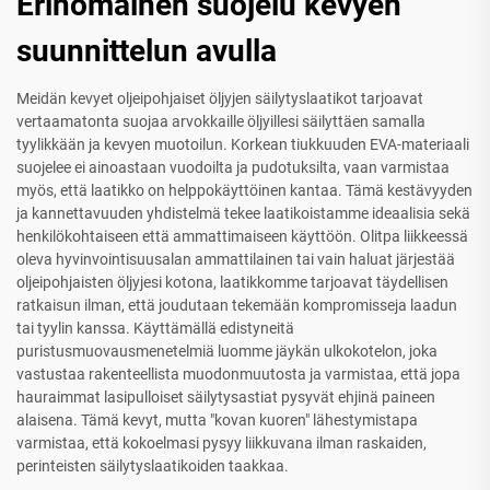
Erinomainen suojelu kevyen
suunnittelun avulla
Meidän kevyet oljeipohjaiset öljyjen säilytyslaatikot tarjoavat
vertaamatonta suojaa arvokkaille öljyillesi säilyttäen samalla
tyylikkään ja kevyen muotoilun. Korkean tiukkuuden EVA-materiaali
suojelee ei ainoastaan vuodoilta ja pudotuksilta, vaan varmistaa
myös, että laatikko on helppokäyttöinen kantaa. Tämä kestävyyden
ja kannettavuuden yhdistelmä tekee laatikoistamme ideaalisia sekä
henkilökohtaiseen että ammattimaiseen käyttöön. Olitpa liikkeessä
oleva hyvinvointisuusalan ammattilainen tai vain haluat järjestää
oljeipohjaisten öljyjesi kotona, laatikkomme tarjoavat täydellisen
ratkaisun ilman, että joudutaan tekemään kompromisseja laadun
tai tyylin kanssa. Käyttämällä edistyneitä
puristusmuovausmenetelmiä luomme jäykän ulkokotelon, joka
vastustaa rakenteellista muodonmuutosta ja varmistaa, että jopa
hauraimmat lasipulloiset säilytysastiat pysyvät ehjinä paineen
alaisena. Tämä kevyt, mutta "kovan kuoren" lähestymistapa
varmistaa, että kokoelmasi pysyy liikkuvana ilman raskaiden,
perinteisten säilytyslaatikoiden taakkaa.