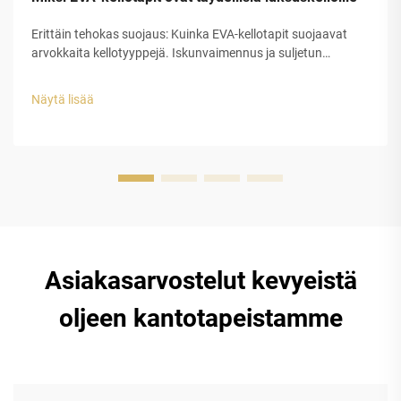
Erittäin tehokas suojaus: Kuinka EVA-kellotapit suojaavat
arvokkaita kellotyyppejä. Iskunvaimennus ja suljetun
solurakenteen EVA-kuoren rakenteellinen eheys. Etyleeni-
vinyyliasetaatin (EVA) suljetun solurakenteen muovilla on
Näytä lisää
erinomainen suojauskyky luksuskellojen tappeihin...
Asiakasarvostelut kevyeistä
oljeen kantotapeistamme