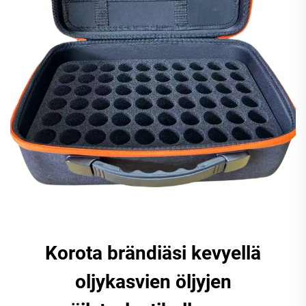
Korota brändiäsi kevyellä
oljykasvien öljyjen