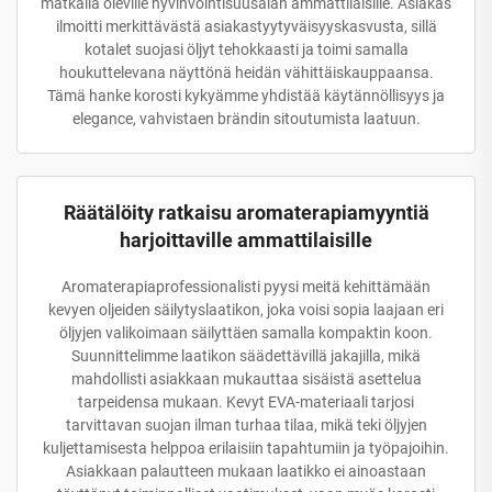
matkalla oleville hyvinvointisuusalan ammattilaisille. Asiakas
ilmoitti merkittävästä asiakastyytyväisyyskasvusta, sillä
kotalet suojasi öljyt tehokkaasti ja toimi samalla
houkuttelevana näyttönä heidän vähittäiskauppaansa.
Tämä hanke korosti kykyämme yhdistää käytännöllisyys ja
elegance, vahvistaen brändin sitoutumista laatuun.
Räätälöity ratkaisu aromaterapiamyyntiä
harjoittaville ammattilaisille
Aromaterapiaprofessionalisti pyysi meitä kehittämään
kevyen oljeiden säilytyslaatikon, joka voisi sopia laajaan eri
öljyjen valikoimaan säilyttäen samalla kompaktin koon.
Suunnittelimme laatikon säädettävillä jakajilla, mikä
mahdollisti asiakkaan mukauttaa sisäistä asettelua
tarpeidensa mukaan. Kevyt EVA-materiaali tarjosi
tarvittavan suojan ilman turhaa tilaa, mikä teki öljyjen
kuljettamisesta helppoa erilaisiin tapahtumiin ja työpajoihin.
Asiakkaan palautteen mukaan laatikko ei ainoastaan