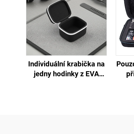
Individuální krabička na
Pouzd
jedny hodinky z EVA
př
materiálu v libovolné
po
barvě a designu
org
krabi
př
pouz
bank