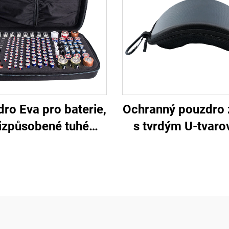
ro Eva pro baterie,
Ochranný pouzdro 
izpůsobené tuhé
s tvrdým U-tvar
uzdro se zipem,
zipem pro motocy
anizátor a úložná
a lyžařské brýle, l
ce pro baterie, OEM
velkého objemu 
epravní pouzdro,
sportovní brýl
dro pro bateriovou
u typu AA a nářadí