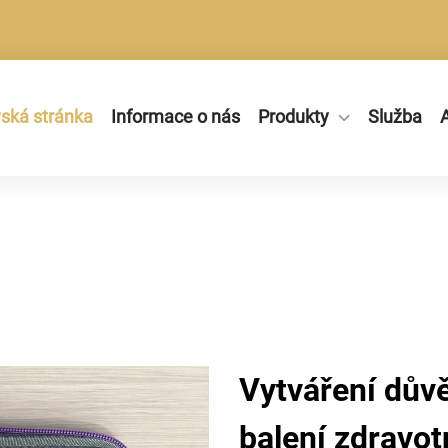
ká stránka
Informace o nás
Produkty
Služba
A
Vytváření dův
balení zdravo