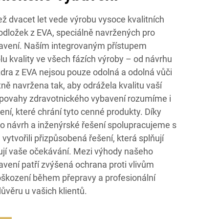
ež dvacet let vede výrobu vysoce kvalitních
podložek z EVA, speciálně navržených pro
bavení. Naším integrovaným přístupem
lu kvality ve všech fázích výroby – od návrhu
dra z EVA nejsou pouze odolná a odolná vůči
tně navržena tak, aby odrážela kvalitu vaší
é povahy zdravotnického vybavení rozumíme i
ení, které chrání tyto cenné produkty. Díky
o návrh a inženýrské řešení spolupracujeme s
ytvořili přizpůsobená řešení, která splňují
ují vaše očekávání. Mezi výhody našeho
avení patří zvýšená ochrana proti vlivům
poškození během přepravy a profesionální
ůvěru u vašich klientů.