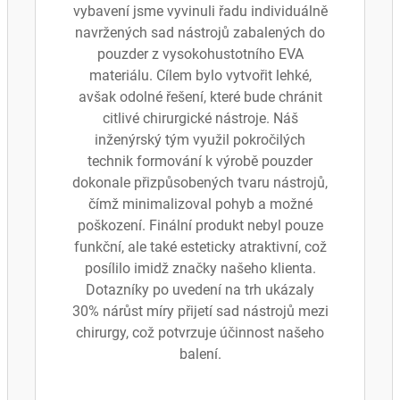
vybavení jsme vyvinuli řadu individuálně
navržených sad nástrojů zabalených do
pouzder z vysokohustotního EVA
materiálu. Cílem bylo vytvořit lehké,
avšak odolné řešení, které bude chránit
citlivé chirurgické nástroje. Náš
inženýrský tým využil pokročilých
technik formování k výrobě pouzder
dokonale přizpůsobených tvaru nástrojů,
čímž minimalizoval pohyb a možné
poškození. Finální produkt nebyl pouze
funkční, ale také esteticky atraktivní, což
posílilo imidž značky našeho klienta.
Dotazníky po uvedení na trh ukázaly
30% nárůst míry přijetí sad nástrojů mezi
chirurgy, což potvrzuje účinnost našeho
balení.