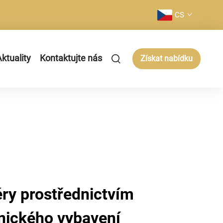
CS
ktuality
Kontaktujte nás
Získat nabídku
ěry prostřednictvím
tnického vybavení