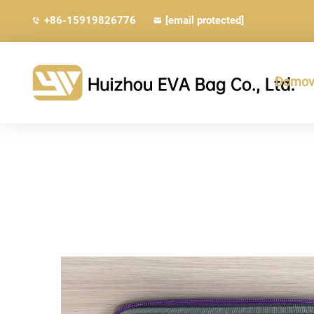
+86-15919826776
[email protected]
Domovs