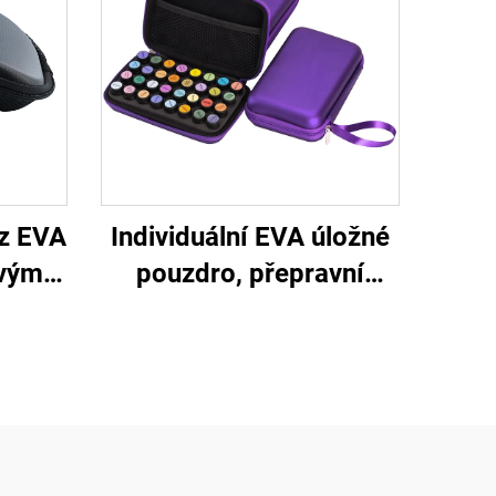
z EVA
Individuální EVA úložné
ovým
pouzdro, přepravní
klové
taštička na barvy s
ehké a
organizátorem a
pro
pěnovým vložkem a
e
držákem pro taštičku na
esenciální oleje