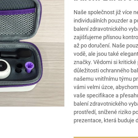
Naše společnost již více n
individuálních pouzder a 
balení zdravotnického vy
zajišťujeme přísnou kontro
až po doručení. Naše pouz
vodě, ale jsou také elegan
značky. Vědomi si kritick
důležitosti ochranného bal
našemu vnitřnímu týmu pr
vámi velmi úzce, abychom v
vaše specifikace a přesah
balení zdravotnického vyb
prostředí, snížené riziko 
prezentace, která buduje d