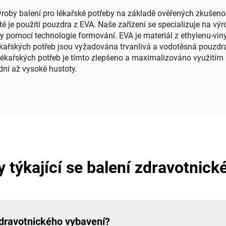
Eva
roby balení pro lékařské potřeby na základě ověřených zkušeností
ežité je použití pouzdra z EVA. Naše zařízení se specializuje na 
y pomocí technologie formování. EVA je materiál z ethylenu-vinyl
lékařských potřeb jsou vyžadována trvanlivá a vodotěsná pouzd
 lékařských potřeb je tímto zlepšeno a maximalizováno využitím
dní až vysoké hustoty.
 týkající se balení zdravotnic
zdravotnického vybavení?