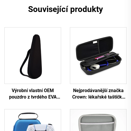
Související produkty
Výrobní vlastní OEM
Nejprodávanější značka
pouzdro z tvrdého EVA
Crown: lékařské taštičky
materiálu, vodotěsné a
pro stetoskopy z EVA, tuhé
odolné, pro přepravu
přepravní pouzdro,
kytary, houslí, ukulele a
individuálně navržené
dalších hudebních nástrojů
lékařské úložné pouzdro
se zipem
pro stetoskopy