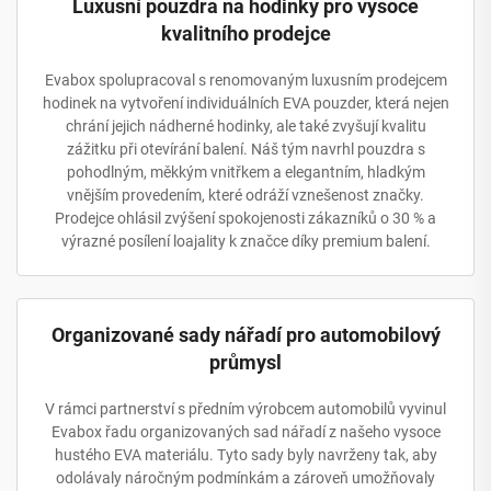
Luxusní pouzdra na hodinky pro vysoce
kvalitního prodejce
Evabox spolupracoval s renomovaným luxusním prodejcem
hodinek na vytvoření individuálních EVA pouzder, která nejen
chrání jejich nádherné hodinky, ale také zvyšují kvalitu
zážitku při otevírání balení. Náš tým navrhl pouzdra s
pohodlným, měkkým vnitřkem a elegantním, hladkým
vnějším provedením, které odráží vznešenost značky.
Prodejce ohlásil zvýšení spokojenosti zákazníků o 30 % a
výrazné posílení loajality k značce díky premium balení.
Organizované sady nářadí pro automobilový
průmysl
V rámci partnerství s předním výrobcem automobilů vyvinul
Evabox řadu organizovaných sad nářadí z našeho vysoce
hustého EVA materiálu. Tyto sady byly navrženy tak, aby
odolávaly náročným podmínkám a zároveň umožňovaly