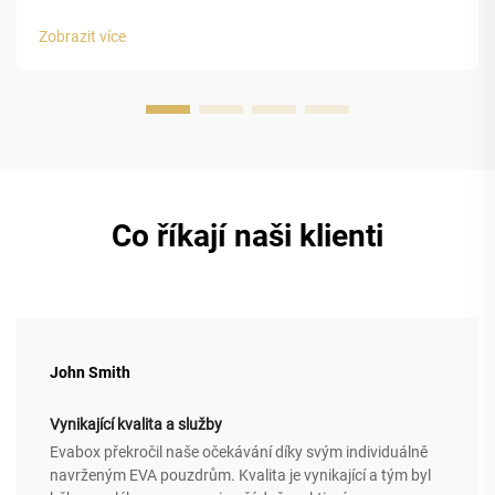
nárazů a strukturální integrita pěny EVA s uzavřenou
buňkou. Uzavřená buněčná struktura pěny z
Zobrazit více
ethylenvinylacetátu (EVA) poskytuje pouzdřím na luxusní
hodinky vynikající ochranu...
Co říkají naši klienti
John Smith
Vynikající kvalita a služby
Evabox překročil naše očekávání díky svým individuálně
navrženým EVA pouzdrům. Kvalita je vynikající a tým byl