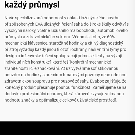
každý průmysl
Naše specializovaná odbornost v oblasti inženýrského návrhu
přizpůsobených EVA úložných řešení sahá do široké škály odvětví s
vysokými nároky, včetně luxusního maloobchodu, automobilového
průmyslu a zdravotnického sektoru. Vědomi si toho, že 60%
mechanická klávesnice, starožitné hodinky a citlivý diagnostický
přístroj vyžadují každý jinou filozofii ochrany, naši vnitřní týmy pro
design a inženýrské řešení spolupracují přímo s klienty na vývoji
individuálních konstrukcí, které řeší konkrétní mechanické
zranitelnosti i cíle značkování. Ať už vytváříme sofistikovanou
pouzdro na hodinky s premium hmatovými povrchy nebo odolnou
zdravotnickou soupravu pro nouzové zásahy, Evabox zajišťuje, že
konečný produkt přesahuje pouhou funkčnost. Zaměřujeme se na
dodávku profesionální ochrany, která zároveň zvyšuje vnímanou
hodnotu značky a optimalizuje celkové uživatelské prostředí.