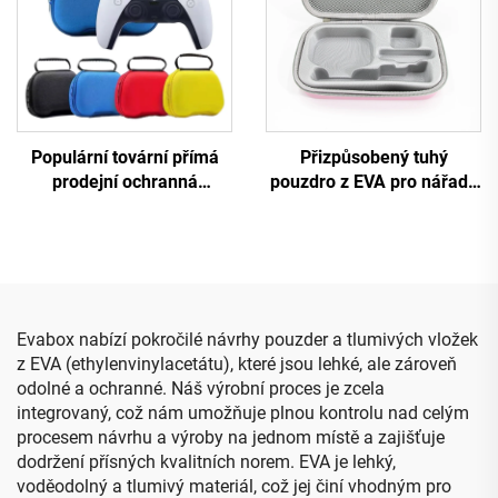
Populární tovární přímá
Přizpůsobený tuhý
prodejní ochranná
pouzdro z EVA pro nářadí,
přepravní taštička z EVA
cestovací přepravní a
pro ovladač PS5
úložné pouzdro pro make-
up s vložkou z pěny
Evabox nabízí pokročilé návrhy pouzder a tlumivých vložek
z EVA (ethylenvinylacetátu), které jsou lehké, ale zároveň
odolné a ochranné. Náš výrobní proces je zcela
integrovaný, což nám umožňuje plnou kontrolu nad celým
procesem návrhu a výroby na jednom místě a zajišťuje
dodržení přísných kvalitních norem. EVA je lehký,
voděodolný a tlumivý materiál, což jej činí vhodným pro