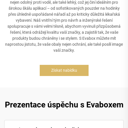
nejen odolný proti vodě, ale také lehký, což jej činí ideálním pro
širokou škálu aplikací – od sofistikovaných pouzder na hodinky
přes úhledně uspořádané nářadí až po kriticky důležitá lékařská
vybavení. Náš vnitřní tým pro návrh a inženýrské řešení
spolupracuje s vámi velmi těsně, abychom vyvinuli přizpůsobená
řešení, která odrážejí kvalitu vaší značky, a zajistili tak, že vaše
produkty budou chráněny i se stylem. S Evabox můžete mít
naprostou jistotu, že vaše obaly nejen ochrání, ale také posílí image
vaší značky.
Získat nabídku
Prezentace úspěchu s Evaboxem