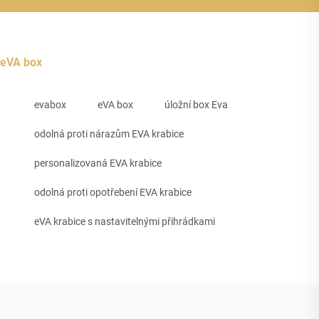
eVA box
evabox
eVA box
úložní box Eva
odolná proti nárazům EVA krabice
personalizovaná EVA krabice
odolná proti opotřebení EVA krabice
eVA krabice s nastavitelnými přihrádkami