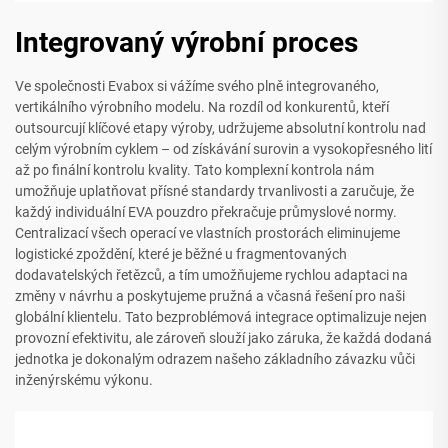
Integrovaný výrobní proces
Ve společnosti Evabox si vážíme svého plně integrovaného,
vertikálního výrobního modelu. Na rozdíl od konkurentů, kteří
outsourcují klíčové etapy výroby, udržujeme absolutní kontrolu nad
celým výrobním cyklem – od získávání surovin a vysokopřesného lití
až po finální kontrolu kvality. Tato komplexní kontrola nám
umožňuje uplatňovat přísné standardy trvanlivosti a zaručuje, že
každý individuální EVA pouzdro překračuje průmyslové normy.
Centralizací všech operací ve vlastních prostorách eliminujeme
logistické zpoždění, které je běžné u fragmentovaných
dodavatelských řetězců, a tím umožňujeme rychlou adaptaci na
změny v návrhu a poskytujeme pružná a včasná řešení pro naši
globální klientelu. Tato bezproblémová integrace optimalizuje nejen
provozní efektivitu, ale zároveň slouží jako záruka, že každá dodaná
jednotka je dokonalým odrazem našeho základního závazku vůči
inženýrskému výkonu.