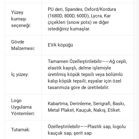
PU deri, Spandex, Oxford/Kordura
Yüzey
(1680D, 800D, 600D), Lycra, Kar
kumaşı
çiçekleri (snow pots) ve diğer
seçeneği:
istediğiniz kumaşlar.
Gövde
EVA köpüğü
Malzemesi:
Tamamen Özelleştirilebilir——Ağ cepli,
elastik kayışlı, delme işlemiyle
İç yüzey:
üretilmiş köpük tepsili veya bölümlü
kalıp köpük tepsili; eşyalar için özel
tasarımıza göre de üretilebilir.
Logo
Kabartma, Derinleme, Serigrafi, Baskı,
Uygulama
Metal Plaket, Kauçuk, Nakış, Etiket.
Yöntemleri:
Özelleştirilebilir——Plastik sap, logolu
Tutamak:
kauçuk sap, şerit sap