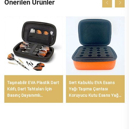
Önerilen Ürünler
Taşınabilir EVA Plastik Dart
Sert Kabuklu EVA Esans
Kılıfı, Dart Tahtaları İçin
Yağı Taşıma Çantası
Basınç Dayanımlı
Koruyucu Kutu Esans Yağı
Depolama Sağlar; Basınç
Şişesi Kutusu
Dayanımlı Dart Kılıfı