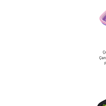
Ç
Çan