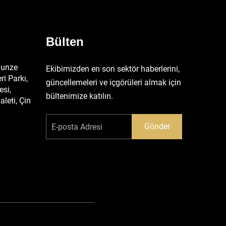
Bülten
hunze
Ekibimizden en son sektör haberlerini,
ri Parkı,
güncellemeleri ve içgörüleri almak için
si,
bültenimize katılın.
leti, Çin
Gönder