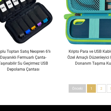
plu Toptan Satış Neopren 6'lı
Kripto Para ve USB Kablo
Dayanıklı Fermuarlı Çanta-
Özel Amaçlı Düzenleyici
Taşınabilir Su Geçirmez USB
Donanım Taşıma Ku
Depolama Çantası
Önceki
1
2