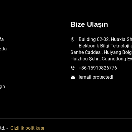
ü
Bize Ulaşın
fa
Building 02-02, Huaxia S
Elektronik Bilgi Teknolojile
zda
Sanhe Caddesi, Huiyang Bölge
Huizhou Şehri, Guangdong Eya
+86-15919826776
[email protected]
şın
td. -
Gizlilik politikası