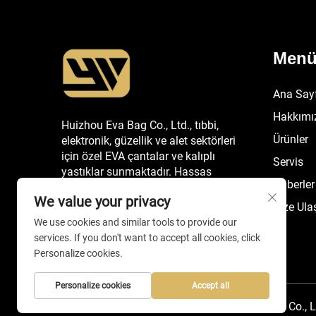
Men
Ana Say
Hakkımı
Huizhou Eva Bag Co., Ltd., tıbbi,
Ürünler
elektronik, güzellik ve alet sektörleri
için özel EVA çantalar ve kalıplı
Servis
yastıklar sunmaktadır. Hassas
Haberler
kalıplama, REACH/CE sertifikalı, 20
We value your privacy
yılı aşkın OEM uzmanlığına sahibiz.
Bize Ula
Bugün bir fiyat teklifi talep edin.
We use cookies and similar tools to provide our
services. If you don't want to accept all cookies, click
Personalize cookies.
Personalize cookies
Accept all
Telif Hakkı © 2025 Huizhou EVA Bag Co., L