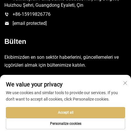
Huizhou Şehri, Guangdong Eyaleti, Çin
+86-15919826776
[email protected]
Bülten
Ekibimizden en son sektör haberlerini, güncellemeleri ve
içgörüleri almak için bültenimize katılın.
Gönder
We value your privacy
We use cookies and similar tools to provide our services. If you
don't want to accept all cookies, click Personalize cookies.
Accept all
Telif Hakkı © 2025 Huizhou EVA Bag Co., Ltd. -
Gizlilik politikası
Personalize cookies