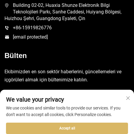
Building 02-02, Huaxia Shunze Elektronik Bilgi
Teknolojileri Parkı, Sanhe Caddesi, Huiyang Bölgesi,
Huizhou Şehri, Guangdong Eyaleti, Çin
+86-15919826776
[email protected]
Bülten
Ekibimizden en son sektör haberlerini, güncellemeleri ve
içgörüleri almak için bültenimize katılın.
GÖNDER
We value your privacy
We use cookies and similar tools to provide our services. If you
don't want to accept all cookies, click Personalize cookies.
Accept all