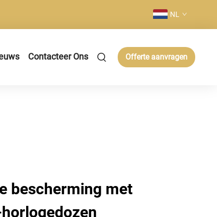
NL
euws
Contacteer Ons
Offerte aanvragen
e bescherming met
-horlogedozen