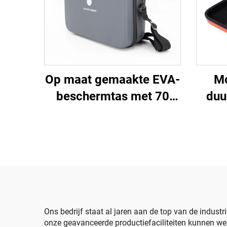
Op maat gemaakte EVA-
Mo
beschermtas met 70
duu
vakken voor essentiële
v
olieflacons –
gevo
opbergdoos voor
essentiële oliën
ten
Ons bedrijf staat al jaren aan de top van de indust
onze geavanceerde productiefaciliteiten kunnen we