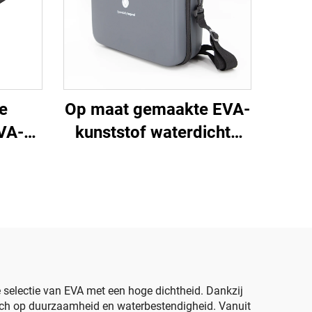
e
Op maat gemaakte EVA-
VA-
kunststof waterdichte
oor
hardevolreiskoffer voor
maat
essentiële oliën – EVA-
-
verpakking, zwart
ieuze
k
e selectie van EVA met een hoge dichtheid. Dankzij
zich op duurzaamheid en waterbestendigheid. Vanuit