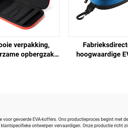
oie verpakking,
Fabrieksdirect
rzame opbergzak
hoogwaardige E
oor tafeltennis,
zwembrilhoes v
erde tas, op maat
volwassenen, op 
gemaakte
gemaakte EVA
nisracketslagertas
zwembrilhoes, mod
brilopbergza
rie voor gevoerde EVA-koffers. Ons productieproces begint met d
 klantspecifieke ontwerpen vervaardigen. Onze productie richt 