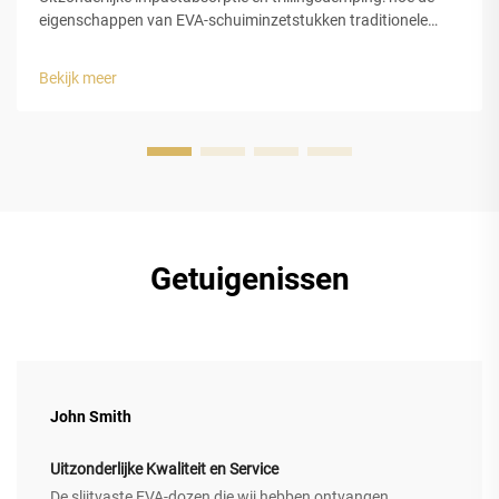
eigenschappen van EVA-schuiminzetstukken traditionele
schuimsoorten overtreffen bij schokmindering. EVA-
schuiminzetstukken, vervaardigd uit ethyleen-vinylacetaat,
Bekijk meer
bieden betere bescherming tegen schokken omdat ze energie
omzetten...
Getuigenissen
John Smith
Uitzonderlijke Kwaliteit en Service
De slijtvaste EVA-dozen die wij hebben ontvangen,