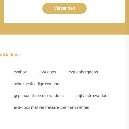
Verzenden
eVA doos
evabox
eVA doos
eva-opbergdoos
schokbestendige eva-doos
gepersonaliseerde eva-doos
slijtvaste eva-doos
eva-doos met verstelbare compartimenten