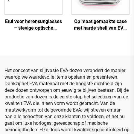
Etui voor herensunglasses
Op maat gemaakte case
– stevige optische
met harde shell van EVA,
brillendoos in effen
gereedschaps- en reistas
kleuren met hoger
voor make-upopslag met
ijzergehalte, etui en tas
schuiminzet
voor bril
Het concept van slijtvaste EVA-dozen verandert de manier
waarop we waardevolle items opslaan en presenteren.
Dankzij het EVA-materiaal met de hoogste dichtheid zijn
deze dozen ontworpen om eeuwig te blijven bestaan. Bij de
productie van dozen is de eerste stap het selecteren van de
kwaliteit EVA die in een vorm wordt gebracht. Van de
maatwerkvorm tot de gevormde EVA: wij streven ernaar
aan alle behoeften van onze klanten te voldoen, of het nu
gaat om luxe horloges, gereedschap of medische
benodigdheden. Elke doos wordt kwaliteitsgecontroleerd op