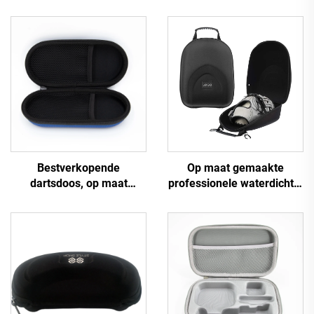
Bestverkopende
Op maat gemaakte
dartsdoos, op maat
professionele waterdichte,
gemaakte EVA-dartsdoos
schokbestendige EVA-
voor reizen, draagbare
harde koffer met
EVA-ritssluitingsdoos
gevormde schuiminzet
voor
baseballhandschoenen,
beschermd opberg- en
draagzak voor onderweg
en in de auto