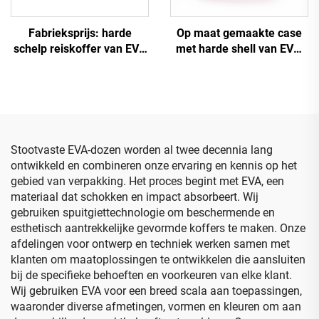
Fabrieksprijs: harde
Op maat gemaakte case
schelp reiskoffer van EVA
met harde shell van EVA,
voor scheerapparaten en
gereedschaps- en reistas
scheermesjes, met rits,
voor make-upopslag met
handvat, schouderband en
schuiminzet
inlegfoam
Stootvaste EVA-dozen worden al twee decennia lang
ontwikkeld en combineren onze ervaring en kennis op het
gebied van verpakking. Het proces begint met EVA, een
materiaal dat schokken en impact absorbeert. Wij
gebruiken spuitgiettechnologie om beschermende en
esthetisch aantrekkelijke gevormde koffers te maken. Onze
afdelingen voor ontwerp en techniek werken samen met
klanten om maatoplossingen te ontwikkelen die aansluiten
bij de specifieke behoeften en voorkeuren van elke klant.
Wij gebruiken EVA voor een breed scala aan toepassingen,
waaronder diverse afmetingen, vormen en kleuren om aan