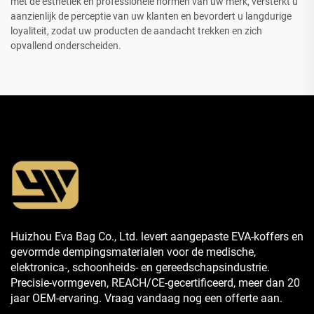
met de esthetiek en professionele normen van uw merk, versterkt u
aanzienlijk de perceptie van uw klanten en bevordert u langdurige
loyaliteit, zodat uw producten de aandacht trekken en zich
opvallend onderscheiden.
Huizhou Eva Bag Co., Ltd. levert aangepaste EVA-koffers en
gevormde dempingsmaterialen voor de medische,
elektronica-, schoonheids- en gereedschapsindustrie.
Precisie-vormgeven, REACH/CE-gecertificeerd, meer dan 20
jaar OEM-ervaring. Vraag vandaag nog een offerte aan.