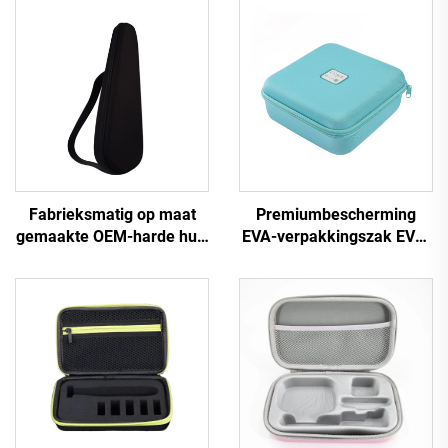
Fabrieksmatig op maat
Premiumbescherming
gemaakte OEM-harde huls
EVA-verpakkingszak EVA-
van EVA, waterdicht en
doos opbergapparaat voor
duurzaam, transportcase
buitenactiviteiten, reizen
voor gitaar, viool en
en schoonheidset
ukulele met rits