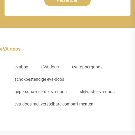
Verzenden
eVA doos
evabox
eVA doos
eva-opbergdoos
schokbestendige eva-doos
gepersonaliseerde eva-doos
slijtvaste eva-doos
eva-doos met verstelbare compartimenten