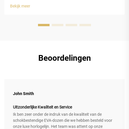
EVA-schuim. De gesloten-celstructuur van
Bekijk meer
ethyleenvinylacetaat (EVA)-schuim biedt luxe horlogedozen
uitstekende bescherming...
Beoordelingen
John Smith
Uitzonderlijke Kwaliteit en Service
Ik ben zeer onder de indruk van de kwaliteit van de
schokbestendige EVA-dozen die we hebben besteld voor
onze luxe horlogelijn. Het team was attent op onze