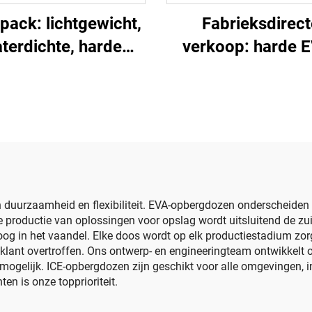
pack: lichtgewicht,
Fabrieksdirect
terdichte, harde
verkoop: harde 
behuizing voor
ukulelecase, EVA
elektronische
voor ukulele,
oetsenborden –
lichtgewicht e
illingsbestendig,
drukbestendi
uurzaam, zwart,
geschikt voor
mpeertochten en
n duurzaamheid en flexibiliteit. EVA-opbergdozen onderscheiden
 productie van oplossingen voor opslag wordt uitsluitend de zui
reizen
 hoog in het vaandel. Elke doos wordt op elk productiestadium zo
klant overtroffen. Ons ontwerp- en engineeringteam ontwikkelt 
ogelijk. ICE-opbergdozen zijn geschikt voor alle omgevingen, i
n is onze topprioriteit.