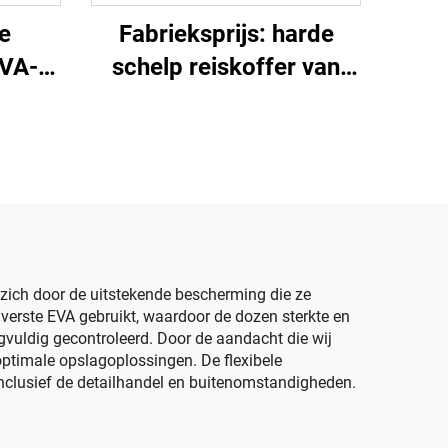
e
Fabrieksprijs: harde
EVA-
schelp reiskoffer van
-tas
EVA voor
scheerapparaten en
n
scheermesjes, met rits,
g
handvat, schouderband
en inlegfoam
 zich door de uitstekende bescherming die ze
verste EVA gebruikt, waardoor de dozen sterkte en
rgvuldig gecontroleerd. Door de aandacht die wij
optimale opslagoplossingen. De flexibele
nclusief de detailhandel en buitenomstandigheden.