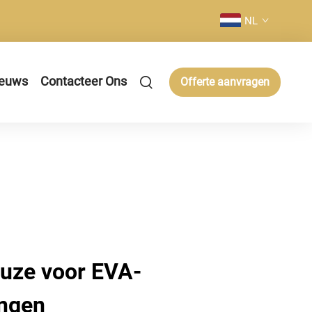
NL
euws
Contacteer Ons
Offerte aanvragen
uze voor EVA-
ingen