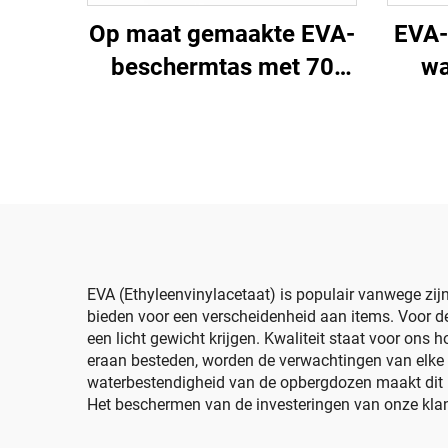
Op maat gemaakte EVA-
EVA-
beschermtas met 70
wa
vakken voor essentiële
olieflacons –
opbergdoos voor
t
essentiële oliën
tr
d
ka
EVA (Ethyleenvinylacetaat) is populair vanwege zij
bieden voor een verscheidenheid aan items. Voor de
een licht gewicht krijgen. Kwaliteit staat voor ons
eraan besteden, worden de verwachtingen van elke 
waterbestendigheid van de opbergdozen maakt dit m
Het beschermen van de investeringen van onze klante