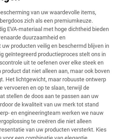
escherming van uw waardevolle items,
bergdoos zich als een premiumkeuze.
ig EVA-materiaal met hoge dichtheid bieden
venaarde duurzaamheid en
 uw producten veilig en beschermd blijven in
g geïntegreerd productieproces stelt ons in
scontrole uit te oefenen over elke steek en
n product dat niet alleen aan, maar ook boven
gt. Het lichtgewicht, maar robuuste ontwerp
vervoeren en op te slaan, terwijl de
aat stellen de doos aan te passen aan uw
rdoor de kwaliteit van uw merk tot stand
werp- en engineeringteam werken we nauw
oplossing te creëren die niet alleen
esentatie van uw producten versterkt. Kies
 voor een combinatie van elegantie,