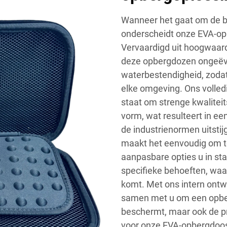
Wanneer het gaat om de b
onderscheidt onze EVA-op
Vervaardigd uit hoogwaard
deze opbergdozen ongeë
waterbestendigheid, zodat
elke omgeving. Ons volledi
staat om strenge kwaliteit
vorm, wat resulteert in ee
de industrienormen uitstij
maakt het eenvoudig om te 
aanpasbare opties u in st
specifieke behoeften, waa
komt. Met ons intern ont
samen met u om een opberg
beschermt, maar ook de pr
voor onze EVA-opbergdoos