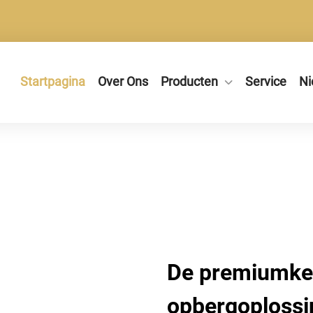
Startpagina
Over Ons
Producten
Service
Ni
De premiumke
opbergoploss