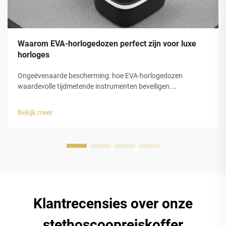
Waarom EVA-horlogedozen perfect zijn voor luxe
horloges
Ongeëvenaarde bescherming: hoe EVA-horlogedozen
waardevolle tijdmetende instrumenten beveiligen.
Schokabsorptie en structurele integriteit van gesloten-cel
EVA-schuim. De gesloten-celstructuur van
Bekijk meer
ethyleenvinylacetaat (EVA)-schuim biedt luxe horlogedozen
uitstekende bescherming...
Klantrecensies over onze
stethoscoopreiskoffer