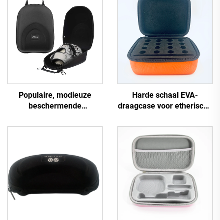
Populaire, modieuze
Harde schaal EVA-
beschermende
draagcase voor etherische
aangepaste hoed- en
oliën, beschermende doos
petkist, reiskoffer,
voor flessen met
draagtas voor onderweg,
etherische oliën
reistas voor hoeden