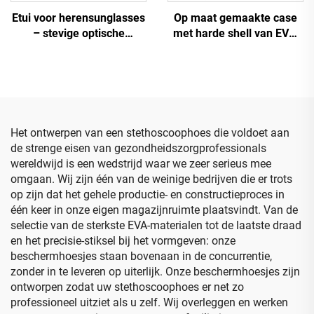
Etui voor herensunglasses
Op maat gemaakte case
– stevige optische
met harde shell van EVA,
brillendoos in effen
gereedschaps- en reistas
kleuren met hoger
voor make-upopslag met
ijzergehalte, etui en tas
schuiminzet
voor bril
Het ontwerpen van een stethoscoophoes die voldoet aan
de strenge eisen van gezondheidszorgprofessionals
wereldwijd is een wedstrijd waar we zeer serieus mee
omgaan. Wij zijn één van de weinige bedrijven die er trots
op zijn dat het gehele productie- en constructieproces in
één keer in onze eigen magazijnruimte plaatsvindt. Van de
selectie van de sterkste EVA-materialen tot de laatste draad
en het precisie-stiksel bij het vormgeven: onze
beschermhoesjes staan bovenaan in de concurrentie,
zonder in te leveren op uiterlijk. Onze beschermhoesjes zijn
ontworpen zodat uw stethoscoophoes er net zo
professioneel uitziet als u zelf. Wij overleggen en werken