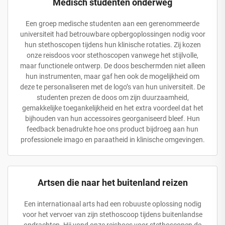
Medisch studenten onderweg
Een groep medische studenten aan een gerenommeerde
universiteit had betrouwbare opbergoplossingen nodig voor
hun stethoscopen tijdens hun klinische rotaties. Zij kozen
onze reisdoos voor stethoscopen vanwege het stijlvolle,
maar functionele ontwerp. De doos beschermden niet alleen
hun instrumenten, maar gaf hen ook de mogelijkheid om
deze te personaliseren met de logo’s van hun universiteit. De
studenten prezen de doos om zijn duurzaamheid,
gemakkelijke toegankelijkheid en het extra voordeel dat het
bijhouden van hun accessoires georganiseerd bleef. Hun
feedback benadrukte hoe ons product bijdroeg aan hun
professionele imago en paraatheid in klinische omgevingen.
Artsen die naar het buitenland reizen
Een internationaal arts had een robuuste oplossing nodig
voor het vervoer van zijn stethoscoop tijdens buitenlandse
opdrachten. Hij vond onze reishoes voor stethoscopen de