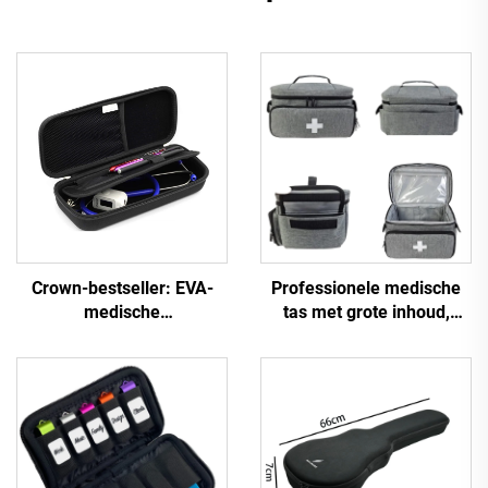
Crown-bestseller: EVA-
Professionele medische
medische
tas met grote inhoud,
stethoscoopzakken,
draagbaar en leeg, met
draagtas met harde shell,
rits, geschikt als eerste-
op maat gemaakte
hulpset voor thuis of
medische opbergcase
onderweg, ook geschikt
voor stethoscopen
als draagtasje voor buiten