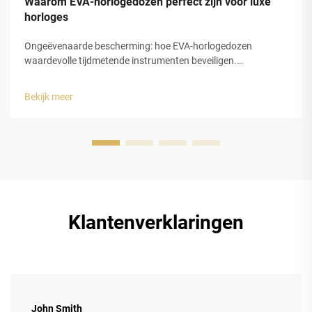
Waarom EVA-horlogedozen perfect zijn voor luxe
horloges
Ongeëvenaarde bescherming: hoe EVA-horlogedozen
waardevolle tijdmetende instrumenten beveiligen.
Schokabsorptie en structurele integriteit van gesloten-cel
EVA-schuim. De gesloten-celstructuur van
Bekijk meer
ethyleenvinylacetaat (EVA)-schuim biedt luxe horlogedozen
uitstekende bescherming...
Klantenverklaringen
John Smith