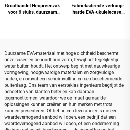
Groothandel Neopreenzak
Fabrieksdirecte verkoop:
voor 6 stuks, duurzaam
harde EVA-ukulelecase,
met ritssluiting –
EVA-tas voor ukulele,
draagbare, waterdichte
lichtgewicht en
USB-opbergzak
drukbestendig
Duurzame EVA-materiaal met hoge dichtheid beschermt
onze cases en behoudt hun vorm, terwijl het tegelijkertijd
water buiten houdt. Het ontwerp begint met nauwkeurige
vormgeving, hoogwaardige materialen en zorgvuldige
naden, en omvat een schuimvulling en een beschermende
buitenlaag. Ons team van eersteklas ingenieurs begrijpt de
behoeften van klanten beter en kan daaraan
tegemoetkomen, waardoor we op maat gemaakte
oplossingen kunnen creëren en hun merken met trots
kunnen presenteren. Of het nu een leverancier is die een
waardeverhogend aanbod wil doen, een bedrijf dat een
waardeverhogend aanbod wil doen, of een onderneming
die haar activa wil beschermen — de behoeften op het