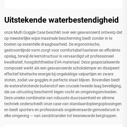
Uitstekende waterbestendigheid
onze Multi Goggle Case beschikt over een geavanceerd ontwerp dat
op meesterlijke wijze maximale bescherming biedt zonder in te
boeten op essentiële draagbaarheid. De ergonomische,
gestroomlijnde vorm zorgt voor comfortabel hanteren en efficiënte
opslag, terwijl de kernstructuur is vervaardigd uit professioneel
kwalitatief, hoogdichtheidse EVA-materiaal. Deze gespecialiseerde
composiet werkt als een geavanceerde schokdemper en dissipeert
effectief kinetische energie bij ongelukkige valpartijen en zware
stoten, zodat uw goggles in perfecte staat blijven. Bovendien biedt
de waterafstotende buitenstof een cruciale tweede laag beveiliging,
die uw uitrusting beschermt tegen vocht en omgevingsinvloeden.
Deze unieke combinatie van robuuste duurzaamheid en slimme
techniek onderscheidt onze case van standaardopbergoplossingen
en biedt sporters en professionals ongeëvenaarde gemoedsrust in
elke omgeving — van zandstranden tot besneeuwde bergtoppen.