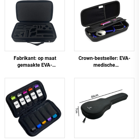
Fabrikant: op maat
Crown-bestseller: EVA-
gemaakte EVA-
medische
hardschuimkoffer met
stethoscoopzakken,
carbonvezel- en PU-
draagtas met harde shell,
leerstructuur, met
op maat gemaakte
ritssluiting en EVA-inleg
medische opbergcase
voor batterijen
voor stethoscopen