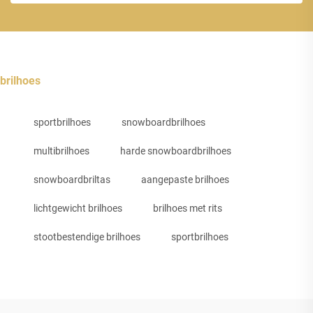
brilhoes
sportbrilhoes
snowboardbrilhoes
multibrilhoes
harde snowboardbrilhoes
snowboardbriltas
aangepaste brilhoes
lichtgewicht brilhoes
brilhoes met rits
stootbestendige brilhoes
sportbrilhoes