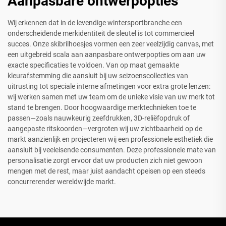
Aanpasbare ontwerpopties
Wij erkennen dat in de levendige wintersportbranche een
onderscheidende merkidentiteit de sleutel is tot commercieel
succes. Onze skibrilhoesjes vormen een zeer veelzijdig canvas, met
een uitgebreid scala aan aanpasbare ontwerpopties om aan uw
exacte specificaties te voldoen. Van op maat gemaakte
kleurafstemming die aansluit bij uw seizoenscollecties van
uitrusting tot speciale interne afmetingen voor extra grote lenzen:
wij werken samen met uw team om de unieke visie van uw merk tot
stand te brengen. Door hoogwaardige merktechnieken toe te
passen—zoals nauwkeurig zeefdrukken, 3D-reliëfopdruk of
aangepaste ritskoorden—vergroten wij uw zichtbaarheid op de
markt aanzienlijk en projecteren wij een professionele esthetiek die
aansluit bij veeleisende consumenten. Deze professionele mate van
personalisatie zorgt ervoor dat uw producten zich niet gewoon
mengen met de rest, maar juist aandacht opeisen op een steeds
concurrerender wereldwijde markt.