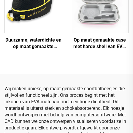
Duurzame, waterdichte en
Op maat gemaakte case
op maat gemaakte
met harde shell van EVA,
schokbestendige
gereedschaps- en reistas
verpakking voor
voor make-upopslag met
motorhelm
schuiminzet
Wij maken unieke, op maat gemaakte sportbrilhoesjes die
stijlvol en functioneel zijn. Ons proces begint met het
inkopen van EVA-materiaal met een hoge dichtheid. Dit
materiaal is uiterst sterk en schokabsorberend. Elk hoesje
wordt ontworpen met behulp van computersonftware. Met
CAD kunnen we onze ontwerpen visualiseren voordat ze in
productie gaan. Elk ontwerp wordt afgewerkt door onze