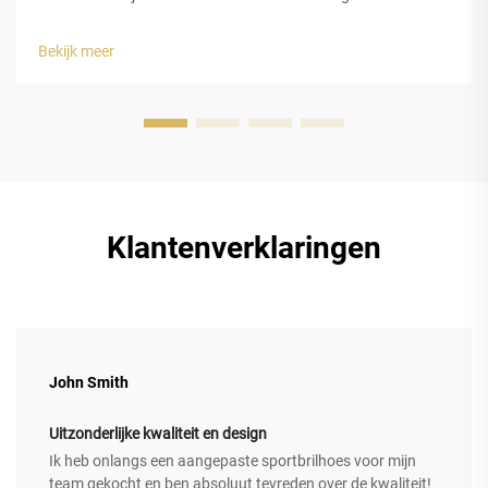
Schokabsorptie en structurele integriteit van gesloten-cel
EVA-schuim. De gesloten-celstructuur van
Bekijk meer
ethyleenvinylacetaat (EVA)-schuim biedt luxe horlogedozen
uitstekende bescherming...
Klantenverklaringen
John Smith
Uitzonderlijke kwaliteit en design
Ik heb onlangs een aangepaste sportbrilhoes voor mijn
team gekocht en ben absoluut tevreden over de kwaliteit!