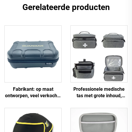
Gerelateerde producten
Fabrikant: op maat
Professionele medische
ontworpen, veel verkochte
tas met grote inhoud,
harde draagkoffer van
draagbaar en leeg, met
EVA, reiskoffer van EVA
rits, geschikt als eerste-
hulpset voor thuis of
onderweg, ook geschikt
als draagtasje voor buiten