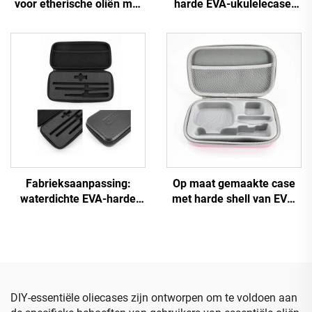
voor etherische oliën met
harde EVA-ukulelecase,
klantspecifiek logo, EVA-
EVA-tas voor ukulele,
draagcase voor flessen
lichtgewicht en
met etherische oliën,
drukbestendig
reistas
Fabrieksaanpassing:
Op maat gemaakte case
waterdichte EVA-harde
met harde shell van EVA,
koffer voor opslag van
gereedschaps- en reistas
gereedschap
voor make-upopslag met
schuiminzet
DIY-essentiële oliecases zijn ontworpen om te voldoen aan