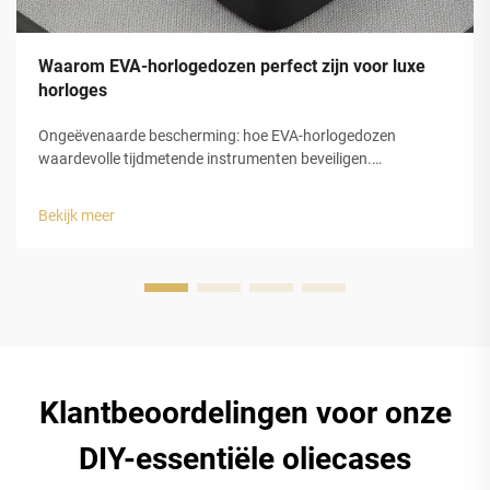
Waarom EVA-horlogedozen perfect zijn voor luxe
horloges
Ongeëvenaarde bescherming: hoe EVA-horlogedozen
waardevolle tijdmetende instrumenten beveiligen.
Schokabsorptie en structurele integriteit van gesloten-cel
EVA-schuim. De gesloten-celstructuur van
Bekijk meer
ethyleenvinylacetaat (EVA)-schuim biedt luxe horlogedozen
uitstekende bescherming...
Klantbeoordelingen voor onze
DIY-essentiële oliecases