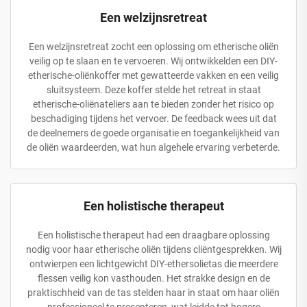
Een welzijnsretreat
Een welzijnsretreat zocht een oplossing om etherische oliën
veilig op te slaan en te vervoeren. Wij ontwikkelden een DIY-
etherische-oliënkoffer met gewatteerde vakken en een veilig
sluitsysteem. Deze koffer stelde het retreat in staat
etherische-oliënateliers aan te bieden zonder het risico op
beschadiging tijdens het vervoer. De feedback wees uit dat
de deelnemers de goede organisatie en toegankelijkheid van
de oliën waardeerden, wat hun algehele ervaring verbeterde.
Een holistische therapeut
Een holistische therapeut had een draagbare oplossing
nodig voor haar etherische oliën tijdens cliëntgesprekken. Wij
ontwierpen een lichtgewicht DIY-ethersolietas die meerdere
flessen veilig kon vasthouden. Het strakke design en de
praktischheid van de tas stelden haar in staat om haar oliën
professioneel te presenteren, wat leidde tot hogere