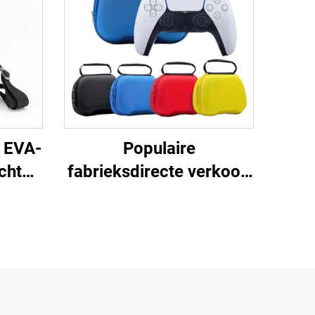
 EVA-
Populaire
chte
fabrieksdirecte verkoop
 voor
PS5-controller
 EVA-
reisopbergcase,
rt
beschermende EVA-
draagcase voor PS5-
controller