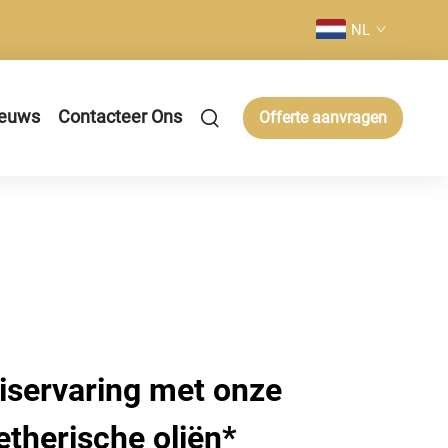
NL
euws
Contacteer Ons
Offerte aanvragen
iservaring met onze
etherische oliën*