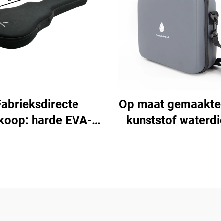
Fabrieksdirecte
Op maat gemaakte
koop: harde EVA-
kunststof waterdi
lelecase, EVA-tas
hardevolreiskoffer
voor ukulele,
essentiële oliën –
lichtgewicht en
verpakking, zwa
drukbestendig