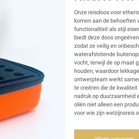
Onze reisdoos voor etheri
komen aan de behoeften v
functionaliteit als stijl e
biedt deze doos ongeëven
zodat ze veilig en onbescha
waterafstotende buitenop
vocht, terwijl de op maat g
houden, waardoor lekkage
ontwerpteam werkt samen
te creëren die de kwalitei
nadruk op duurzaamheid en
oliën niet alleen een prod
voor wie zijn welzijnsreis
Offerte aanvragen