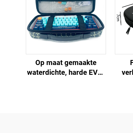
Op maat gemaakte
waterdichte, harde EVA-
ver
beschermhoes met
uku
schokabsorberende
werking voor
toetsenborden