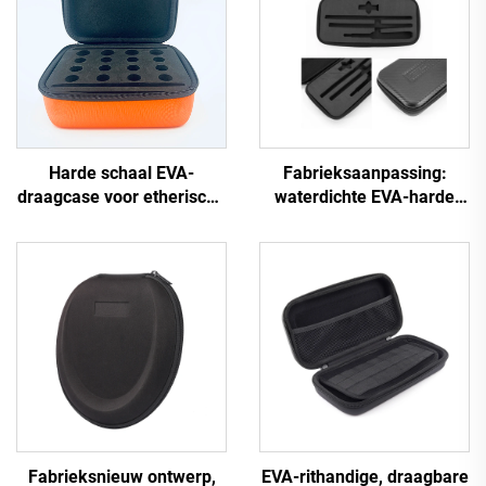
Harde schaal EVA-
Fabrieksaanpassing:
draagcase voor etherische
waterdichte EVA-harde
oliën, beschermende doos
koffer voor opslag van
voor flessen met
gereedschap
etherische oliën
Fabrieksnieuw ontwerp,
EVA-rithandige, draagbare