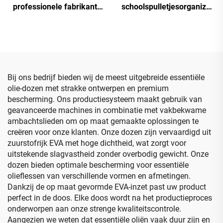
professionele fabrikant,
schoolspulletjesorganizer
op maat gemaakte
met grote capaciteit,
beschermende EVA-
uitbreidbare
verpakking, zwarte
potloodopbergzak voor
hoofdtelefoonreis-harde
kantoorbenodigdheden
opbergcase met rits
Bij ons bedrijf bieden wij de meest uitgebreide essentiële
olie-dozen met strakke ontwerpen en premium
bescherming. Ons productiesysteem maakt gebruik van
geavanceerde machines in combinatie met vakbekwame
ambachtslieden om op maat gemaakte oplossingen te
creëren voor onze klanten. Onze dozen zijn vervaardigd uit
zuurstofrijk EVA met hoge dichtheid, wat zorgt voor
uitstekende slagvastheid zonder overbodig gewicht. Onze
dozen bieden optimale bescherming voor essentiële
olieflessen van verschillende vormen en afmetingen.
Dankzij de op maat gevormde EVA-inzet past uw product
perfect in de doos. Elke doos wordt na het productieproces
onderworpen aan onze strenge kwaliteitscontrole.
Aangezien we weten dat essentiële oliën vaak duur zijn en