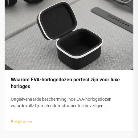
Waarom EVA-horlogedozen perfect zijn voor luxe
horloges
Ongeëvenaarde bescherming: hoe EVA-horlogedozen
waardevolle tijdmetende instrumenten beveiligen.
Schokabsorptie en structurele integriteit van gesloten-cel
EVA-schuim. De gesloten-celstructuur van
Bekijk meer
ethyleenvinylacetaat (EVA)-schuim biedt luxe horlogedozen
uitstekende bescherming...