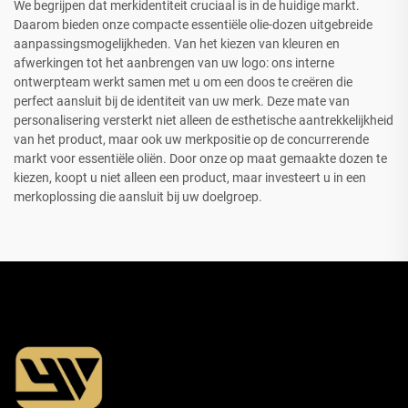
We begrijpen dat merkidentiteit cruciaal is in de huidige markt.
Daarom bieden onze compacte essentiële olie-dozen uitgebreide
aanpassingsmogelijkheden. Van het kiezen van kleuren en
afwerkingen tot het aanbrengen van uw logo: ons interne
ontwerpteam werkt samen met u om een doos te creëren die
perfect aansluit bij de identiteit van uw merk. Deze mate van
personalisering versterkt niet alleen de esthetische aantrekkelijkheid
van het product, maar ook uw merkpositie op de concurrerende
markt voor essentiële oliën. Door onze op maat gemaakte dozen te
kiezen, koopt u niet alleen een product, maar investeert u in een
merkoplossing die aansluit bij uw doelgroep.