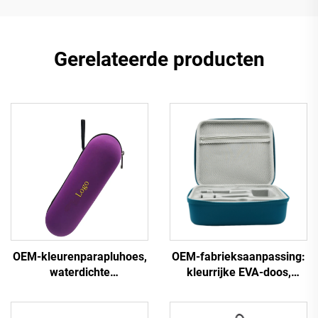
Gerelateerde producten
OEM-kleurenparapluhoes,
OEM-fabrieksaanpassing:
waterdichte
kleurrijke EVA-doos,
cilindervormige EVA-
waterdicht, van PU- en
koffer voor opbergen van
EVA-materiaal, doos voor