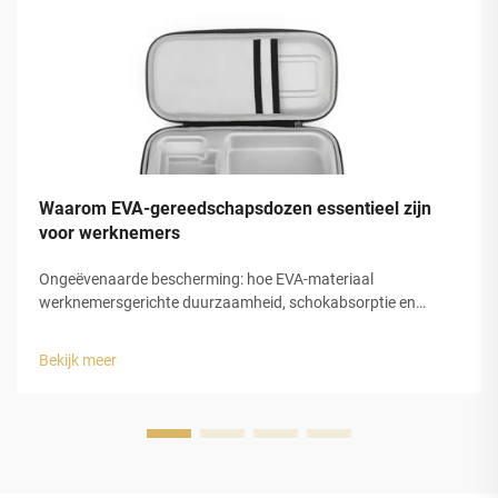
Waarom EVA-gereedschapsdozen essentieel zijn
voor werknemers
Ongeëvenaarde bescherming: hoe EVA-materiaal
werknemersgerichte duurzaamheid, schokabsorptie en
slagvastheid biedt voor werkomgevingen met hoog risico.
EVA-schuim verandert de manier waarop we gereedschap
Bekijk meer
beschermen, dankzij zijn gesloten celstructuur die
impactenergie opneemt ...