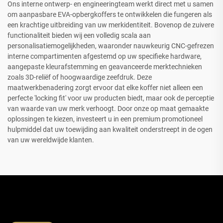
Ons interne ontwerp- en engineeringteam werkt direct met u samen
om aanpasbare EVA-opbergkoffers te ontwikkelen die fungeren als
een krachtige uitbreiding van uw merkidentiteit. Bovenop de zuivere
functionaliteit bieden wij een volledig scala aan
personalisatiemogelijkheden, waaronder nauwkeurig CNC-gefrezen
interne compartimenten afgestemd op uw specifieke hardware,
aangepaste kleurafstemming en geavanceerde merktechnieken
zoals 3D-reliëf of hoogwaardige zeefdruk. Deze
maatwerkbenadering zorgt ervoor dat elke koffer niet alleen een
perfecte 'locking fit' voor uw producten biedt, maar ook de perceptie
van waarde van uw merk verhoogt. Door onze op maat gemaakte
oplossingen te kiezen, investeert u in een premium promotioneel
hulpmiddel dat uw toewijding aan kwaliteit onderstreept in de ogen
van uw wereldwijde klanten.