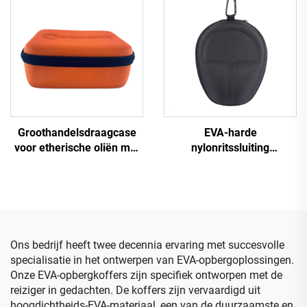
haarverzorgingsgereedschap
chirurgische instrumenten
met ritssluiting – handig
om mee te nemen,
opbergkoffer
Groothandelsdraagcase
EVA-harde
voor etherische oliën met
nylonritssluiting
klantspecifiek logo, EVA-
cadeaubox draadloze
draagcase voor flessen
draagtas op maat EVA-
met etherische oliën,
hoofdtelefoonhouder
reistas
Ons bedrijf heeft twee decennia ervaring met succesvolle
specialisatie in het ontwerpen van EVA-opbergoplossingen.
Onze EVA-opbergkoffers zijn specifiek ontworpen met de
reiziger in gedachten. De koffers zijn vervaardigd uit
hoogdichtheids-EVA-materiaal, een van de duurzaamste en