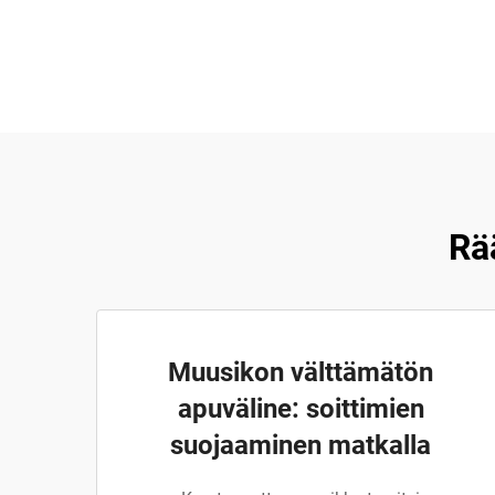
Rä
Muusikon välttämätön
apuväline: soittimien
suojaaminen matkalla