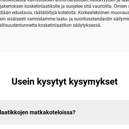
akerroksen kosketinlaatikolle ja suojelee sitä vaurioilta. Omi
 edustavia, räätälöityjä koteloita. Korkeatekninen muovauspros
in sisäisesti varmistamme laatu- ja suoritusstandardin säilym
llisuudentunnetta kosketinlaatikon säilytyksessä.
Usein kysytyt kysymykset
nlaatikkojen matkakoteloissa?