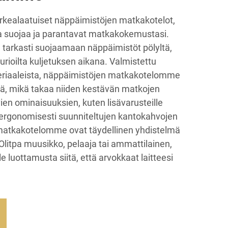
rkealaatuiset näppäimistöjen matkakotelot,
ta suojaa ja parantavat matkakokemustasi.
tarkasti suojaamaan näppäimistöt pölyltä,
aurioilta kuljetuksen aikana. Valmistettu
riaaleista, näppäimistöjen matkakotelomme
iä, mikä takaa niiden kestävän matkojen
en ominaisuuksien, kuten lisävarusteille
a ergonomisesti suunniteltujen kantokahvojen
matkakotelomme ovat täydellinen yhdistelmä
. Olitpa muusikko, pelaaja tai ammattilainen,
 luottamusta siitä, että arvokkaat laitteesi