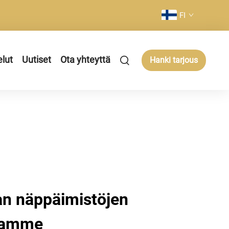
FI
elut
Uutiset
Ota yhteyttä
Hanki tarjous
an näppäimistöjen
llamme