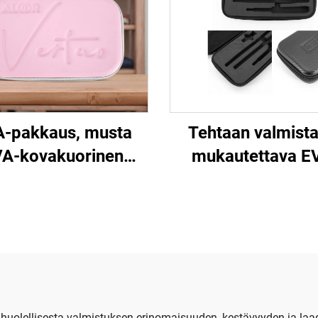
-pakkaus, musta
Tehtaan valmist
A-kovakuorinen
mukautettava E
sähköinen
kovakotelo, vesiti
uslaitteiden kotelo
varastointikote
vetoketjuulla,
työkaluille
vedenpitävä ja
ettava matkailua ja
eiritystä varten
 huolellisesta valmistuksen erinomaisuuden, kestävyyden ja la