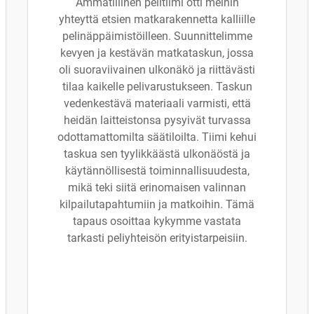
Ammatillinen pelitiimi otti meihin
yhteyttä etsien matkarakennetta kalliille
pelinäppäimistöilleen. Suunnittelimme
kevyen ja kestävän matkataskun, jossa
oli suoraviivainen ulkonäkö ja riittävästi
tilaa kaikelle pelivarustukseen. Taskun
vedenkestävä materiaali varmisti, että
heidän laitteistonsa pysyivät turvassa
odottamattomilta säätiloilta. Tiimi kehui
taskua sen tyylikkäästä ulkonäöstä ja
käytännöllisestä toiminnallisuudesta,
mikä teki siitä erinomaisen valinnan
kilpailutapahtumiin ja matkoihin. Tämä
tapaus osoittaa kykymme vastata
tarkasti peliyhteisön erityistarpeisiin.