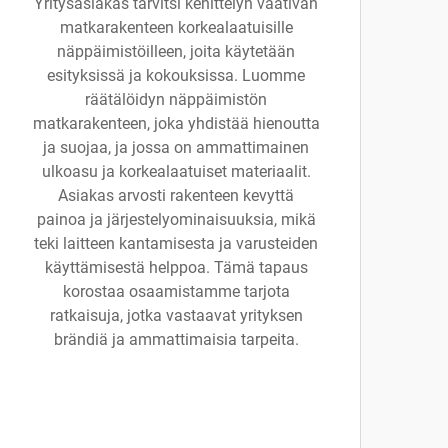
Yritysasiakas tarvitsi kehittelyn vaativan
matkarakenteen korkealaatuisille
näppäimistöilleen, joita käytetään
esityksissä ja kokouksissa. Luomme
räätälöidyn näppäimistön
matkarakenteen, joka yhdistää hienoutta
ja suojaa, ja jossa on ammattimainen
ulkoasu ja korkealaatuiset materiaalit.
Asiakas arvosti rakenteen kevyttä
painoa ja järjestelyominaisuuksia, mikä
teki laitteen kantamisesta ja varusteiden
käyttämisestä helppoa. Tämä tapaus
korostaa osaamistamme tarjota
ratkaisuja, jotka vastaavat yrityksen
brändiä ja ammattimaisia tarpeita.