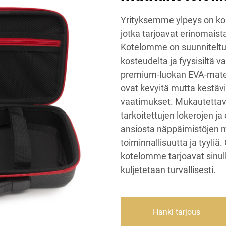
Yrityksemme ylpeys on ko
jotka tarjoavat erinomais
Kotelomme on suunniteltu 
kosteudelta ja fyysisiltä v
premium-luokan EVA-mate
ovat kevyitä mutta kestäv
vaatimukset. Mukautettavi
tarkoitettujen lokerojen j
ansiosta näppäimistöjen 
toiminnallisuutta ja tyyliä
kotelomme tarjoavat sinulle
kuljetetaan turvallisesti.
Hanki tarjous