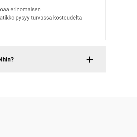
joaa erinomaisen
atikko pysyy turvassa kosteudelta
ihin?