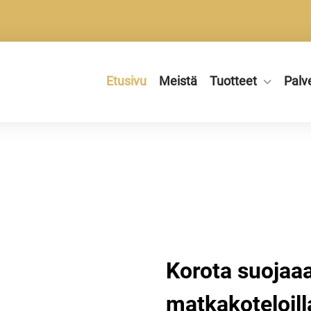
Etusivu
Meistä
Tuotteet
Palv
Korota suojaa
matkakoteloi