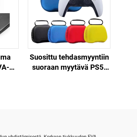
ama
Suosittu tehdasmyyntiin
VA-
suoraan myytävä PS5-
ivis
ohjainmatkakotelo,
lo
suojava EVA-
kantokotelo PS5-
ohjaimelle
adun yhdistämisestä. Korkean tiukkuuden EVA-