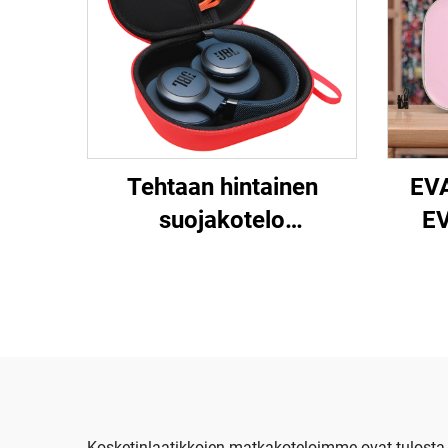
Tehtaan hintainen
EVA
suojakotelo
EV
langattomille
kuulokkeille –
kaune
kovakotinen EVA-kotelo
langattomien
kuulokkeiden
kann
kuljetukseen
l
Kosketinlaatikkojen matkakoteloimme ovat tulosta