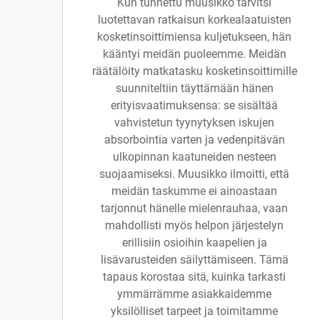
Kun tunnettu muusikko tarvitsi
luotettavan ratkaisun korkealaatuisten
kosketinsoittimiensa kuljetukseen, hän
kääntyi meidän puoleemme. Meidän
räätälöity matkatasku kosketinsoittimille
suunniteltiin täyttämään hänen
erityisvaatimuksensa: se sisältää
vahvistetun tyynytyksen iskujen
absorbointia varten ja vedenpitävän
ulkopinnan kaatuneiden nesteen
suojaamiseksi. Muusikko ilmoitti, että
meidän taskumme ei ainoastaan
tarjonnut hänelle mielenrauhaa, vaan
mahdollisti myös helpon järjestelyn
erillisiin osioihin kaapelien ja
lisävarusteiden säilyttämiseen. Tämä
tapaus korostaa sitä, kuinka tarkasti
ymmärrämme asiakkaidemme
yksilölliset tarpeet ja toimitamme