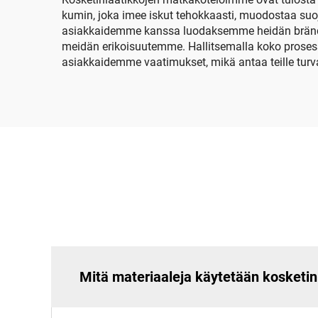
kumin, joka imee iskut tehokkaasti, muodostaa suoj
asiakkaidemme kanssa luodaksemme heidän brändiään
meidän erikoisuutemme. Hallitsemalla koko prosess
asiakkaidemme vaatimukset, mikä antaa teille turva
Mitä materiaaleja käytetään kosketi