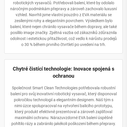
robotických vysavačů. Potřebovali balení, které by odolalo
náročným podmínkám přepravy a zároveň zachovalo luxusní
vzhled. Navrhli jsme vlastní pouzdro z EVA materiálu se
zesílenými rohy a elegantním povrchem. Výsledkem bylo
balení, které nejen chránilo vysavače během dopravy, ale také
posílilo image značky. Zpětná vazba od zákazníků zdůraznila
odolnost i estetickou přitažlivost, což vedlo k nárůstu prodejů
o 30 % během prvního čtvrtletí po uvedení na trh.
Chytré čistící technologie: Inovace spojená s
ochranou
Společnost Smart Clean Technologies potřebovala robustní
balení pro svůj inovativní robotický vysavač, který disponoval
pokročilou technologií a elegantním designem. Náš tým s
nimi úzce spolupracoval na vytvoření balicího prototypu,
který produkt efektivně prezentoval a zároveň zajišťoval
maximální ochranu. Nárazuvzdorné EVA balení úspěšně
pohltilo rázy a zabránilo jakékoli poškození během přepravy.