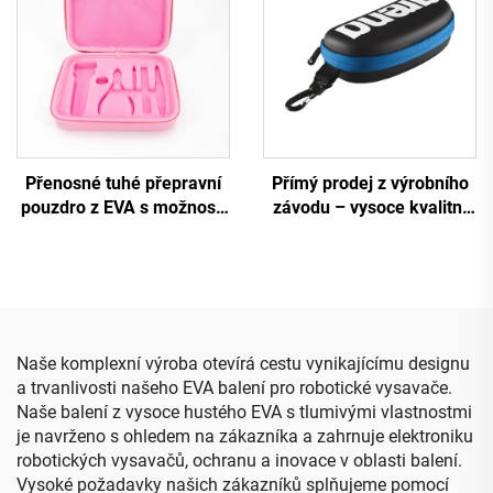
Přenosné tuhé přepravní
Přímý prodej z výrobního
pouzdro z EVA s možností
závodu – vysoce kvalitní
tisku loga dle
pouzdro z EVA pro
zákaznického zadání a
plavecké brýle pro
formovaným vnitřním
dospělé, individuálně
držákem, cestovní
vyráběné pouzdro z EVA
pouzdro s řezanou pěnou
pro plavecké brýle, módní
balení pro brýle
Naše komplexní výroba otevírá cestu vynikajícímu designu
a trvanlivosti našeho EVA balení pro robotické vysavače.
Naše balení z vysoce hustého EVA s tlumivými vlastnostmi
je navrženo s ohledem na zákazníka a zahrnuje elektroniku
robotických vysavačů, ochranu a inovace v oblasti balení.
Vysoké požadavky našich zákazníků splňujeme pomocí