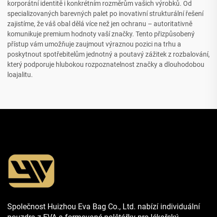
korporátní identitě i konkrétním rozměrům vašich výrobků. Od
specializovaných barevných palet po inovativní strukturální řešení
zajistíme, že váš obal dělá více než jen ochranu – autoritativně
komunikuje premium hodnoty vaší značky. Tento přizpůsobený
přístup vám umožňuje zaujmout výraznou pozici na trhu a
poskytnout spotřebitelům jednotný a poutavý zážitek z rozbalování,
který podporuje hlubokou rozpoznatelnost značky a dlouhodobou
loajalitu.
Společnost Huizhou Eva Bag Co., Ltd. nabízí individuální