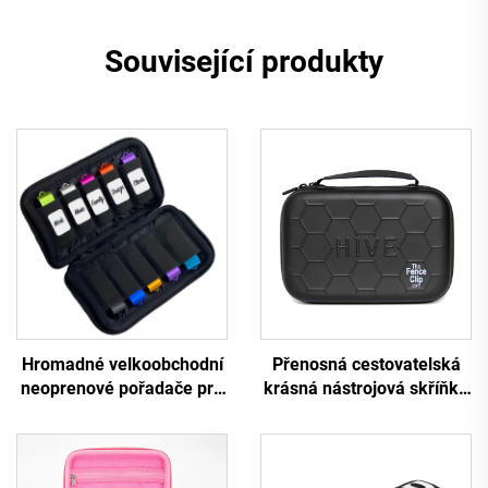
Související produkty
Hromadné velkoobchodní
Přenosná cestovatelská
neoprenové pořadače pro
krásná nástrojová skříňka
6 položek s trvanlivým
z PU, EVA a pryže s
zipem – přenosný
úložnou taštičkou –
vodotěsný pytel na
individuální vodotěsná
úložiště USB
taštička se zipem