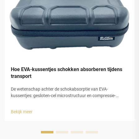
Hoe EVA-kussentjes schokken absorberen tijdens
transport
De wetenschap achter de schokabsorptie van EVA-
kussentjes: gesloten-cel microstructuur en compressie-
decompressie-dynamiek. EVA-schuim, afkorting voor
ethyleen-vinylacetaat, werkt zeer goed bij het absorberen van
Bekijk meer
schokken dankzij zijn speciale gesloten-cel structuur.
Binnen...