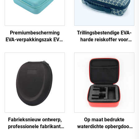
Premiumbescherming
Trillingsbestendige EVA-
EVA-verpakkingszak EVA-
harde reiskoffer voor
doos opbergapparaat voor
toetsenbord met handvat
buitenactiviteiten, reizen
en EVA-schuim met
en schoonheidset
uitsparingen
Fabrieksnieuw ontwerp,
Op maat bedrukte
professionele fabrikant,
waterdichte opbergdoos
op maat gemaakte
met handvat en rits –