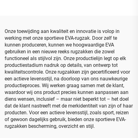
beschermende EVA-
elektronische harde koffer
verpakking, zwarte
met schuimvulling (EVA)
hoofdtelefoonreis-harde
voor gereedschap,
opbergcase met rits
geschikt voor reizen
Onze toewijding aan kwaliteit en innovatie is volop in
werking met onze sportieve EVA-rugzak. Door zelf te
kunnen produceren, kunnen we hoogwaardige EVA
gebruiken in een nieuwe reeks rugzakken die zowel
functioneel als stijlvol zijn. Onze productielijn legt op elk
productiestadium nadruk op details, van ontwerp tot
kwaliteitscontrole. Onze rugzakken zijn gecertificeerd voor
een actieve levensstijl, na doorloop van ons nauwkeurige
productieproces. Wij werken graag samen met de klant,
waardoor wij ons product precies kunnen aanpassen aan
diens wensen, inclusief – maar niet beperkt tot – het doel
dat de klant nastreeft met de merkidentiteit van zijn of haar
producten. Voor een actieve levensstijl, zoals sport, reizen
of gewoon dagelijks gebruik, bieden onze sportieve EVA-
rugzakken bescherming, overzicht en stijl.