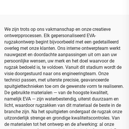
en EVA-schuim met
harde EVA-koffer in zwart
uitsparingen
voor tafeltennisrackets
met rits
We zijn trots op ons vakmanschap en onze creatieve
ontwerpprocessen. Elk gepersonaliseerd EVA-
rugzakontwerp begint bijvoorbeeld met een gedetailleerd
overleg met onze klanten. Ons interne ontwerpteam werkt
nauwgezet en doordachte aanpassingen uit om aan uw
persoonlijke wensen, uw merk en het doel waarvoor de
rugzak bedoeld is, te voldoen. Vanuit dit stadium wordt de
visie doorgestuurd naar ons engineeringteam. Onze
technici passen, met uiterste precisie, geavanceerde
spuitgiettechnieken toe om de gewenste vorm te realiseren.
De gebruikte materialen — van de hoogste kwaliteit,
namelijk EVA — zijn waterbestendig, uiterst duurzaam en
licht, waardoor rugzakken van dit materiaal de beste in de
branche zijn. Na het spuitgieten ondergaat de rugzak onze
uitzonderlijk strenge en grondige kwaliteitscontroles. Van
de materialen tot het ontwerp en de afwerking: al onze