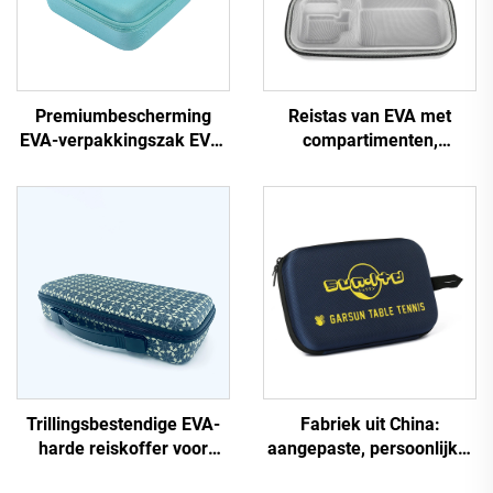
Premiumbescherming
Reistas van EVA met
EVA-verpakkingszak EVA-
compartimenten,
doos opbergapparaat voor
draagbare gevormde EVA-
buitenactiviteiten, reizen
koffer, op maat gemaakte
en schoonheidset
uitvoering
Trillingsbestendige EVA-
Fabriek uit China:
harde reiskoffer voor
aangepaste, persoonlijke,
toetsenbord met handvat
lichtgewicht en duurzame