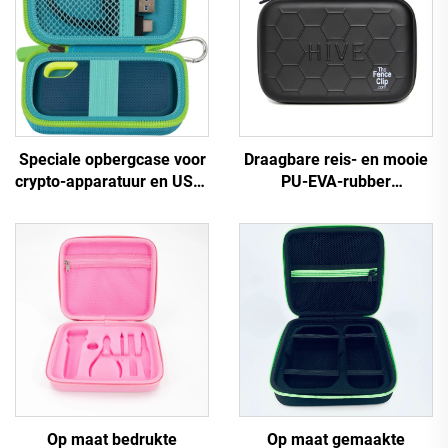
Speciale opbergcase voor
Draagbare reis- en mooie
crypto-apparatuur en USB-
PU-EVA-rubber
kabels, geschikt als
gereedschapskist met
transportcase voor
opbergzak, op maat
hardware
gemaakte waterdichte
ritszak
Op maat bedrukte
Op maat gemaakte