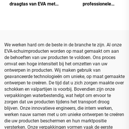
draagtas van EVA met
professionele
harde behuizing en
schokbestendige EVA-
gevormde bak, reistas met
opbergkoffer met gegoten
gesneden schuim
inzetstuk voor kaarten en
gereedschap, beschermer
voor harde kaarten,
speciaal doeleinden
We werken hard om de beste in de branche te zijn. Al onze
tassen en koffers
EVA-schuimproducten worden op maat gemaakt om aan
de behoeften van uw producten te voldoen. Ons proces
omvat een hoge intensiteit bij het omzetten van uw
ontwerpen in producten. Wij maken gebruik van
geavanceerde technologieën om unieke, op maat gemaakte
ontwerpen te creëren. De tijd dat u zich zorgen maakte over
schokken en valpartijen is voorbij. Bovendien zijn onze
verpakkingen waterbestendig, wat helpt om ervoor te
zorgen dat uw producten tijdens het transport droog
blijven. Onze innovatieve engineers, die intern werken,
werken nauw samen met u om unieke ontwerpen te creëren
die uw producten beschermen en hun marktpositie
versterken. Onze verpakkingen vormen vaak de eerste