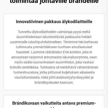
toimintaa johtaville brändeille
Innovatiivinen pakkaus älykodilaitteille
Tunnettu älykodilaitteiden valmistaja pyysi meitä
suunnittelemaan iskunkestävää pakkausta heidän
uusimmalle robottipuhdistimelleen. Tiimimme teki kattavaa
tutkimusta ymmärtääkseen tuotteen ainutlaatuiset
haasteet. Luomme räätälöidyn EVA-kotelon, joka ei
ainoastaan tarjonnut erinomaista iskunabsorptiota, vaan
myös sisälsi suoraviivaisen suunnittelun, joka vastasi
brändin estetiikkaa. Tuloksena oli merkittävä vähentäminen
tuoteretoureissa, jotka johtuivat kuljetuksen aikaisesta
vaurioitumisesta, mikä johti asiakastyytyväisyyden ja
brändiloyaliuden kasvuun.
Brändikuvaan vaikutteita antava premium-