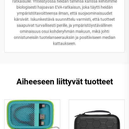
ratkaisulle. Yhteistyössä heidän tiiminsä kanssa kehitimme
biologisesti hajoavan EVA-ratkaisun, joka täytti heidän
ympäristötavoitteensa ilman, että suojaominaisuudet
kärsivät. Iskunkestävä suunnittelu varmisti, että tuotteet
saapuivat turvallisesti perille, ja ympäristöystävällinen
ominaisuus osui kohderyhmän makuun, mikä johti
onnistuneisiin tuotelanseerauksiin ja positiiviseen median
kattaukseen.
Aiheeseen liittyvät tuotteet