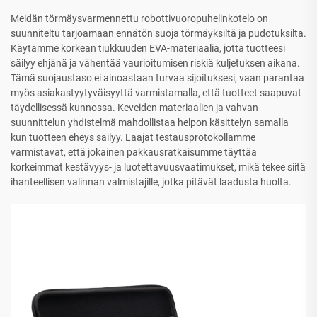
Meidän törmäysvarmennettu robottivuoropuhelinkotelo on
suunniteltu tarjoamaan ennätön suoja törmäyksiltä ja pudotuksilta.
Käytämme korkean tiukkuuden EVA-materiaalia, jotta tuotteesi
säilyy ehjänä ja vähentää vaurioitumisen riskiä kuljetuksen aikana.
Tämä suojaustaso ei ainoastaan turvaa sijoituksesi, vaan parantaa
myös asiakastyytyväisyyttä varmistamalla, että tuotteet saapuvat
täydellisessä kunnossa. Keveiden materiaalien ja vahvan
suunnittelun yhdistelmä mahdollistaa helpon käsittelyn samalla
kun tuotteen eheys säilyy. Laajat testausprotokollamme
varmistavat, että jokainen pakkausratkaisumme täyttää
korkeimmat kestävyys- ja luotettavuusvaatimukset, mikä tekee siitä
ihanteellisen valinnan valmistajille, jotka pitävät laadusta huolta.