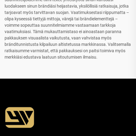
luodakseen sinun brändiäsi heijastavia, yksilöllisiä ratkaisuja, jotka
tarjoavat myös tarvittavan suojan. Vaatimuksestasi riippumatta –
olipa kyseessä tiettyjä mittoja, värejä tai brändielementtejä –
voimme sopeuttaa suunnitelmiamme vastaamaan tarkkoja
vaatimuksiasi. Tämä mukauttamistaso ei ainoastaan paranna
pakkauksen visuaalista vaikutusta, vaan vahvistaa myös
bränditunnistusta kilpailuun altistetussa markkinassa. Valitsemalla
ratkaisumme varmistat, että pakkauksesi on paitsi toimiva myös
merkkiäsi edustava laatuun sitoutumisen ilmaisu.