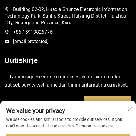
Building 02-02, Huaxia Shunze Electronic Information
Technology Park, Sanhe Street, Huiyang District, Huizhou
City, Guangdong Province, Kiina
+86-15919826776
[email protected]
Uutiskirje
Liity uutiskirjeeseemme saadaksesi viimeisimmät alan
uutiset, päivitykset ja meidän tiimin antamat näkemykset.
Lähetä
We value your privacy
We use cookies and similar tools to provide our services. If you
don't want to accept all cookies, click Personalize cookies.