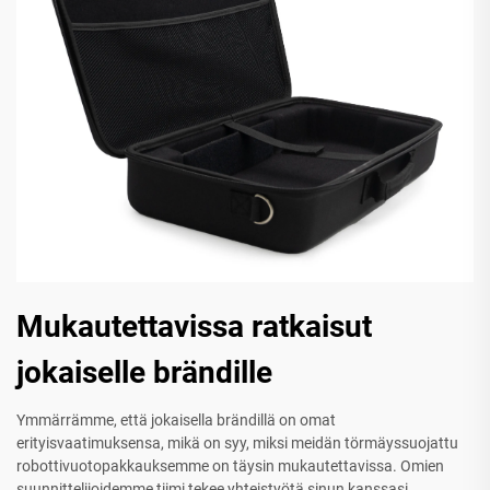
Mukautettavissa ratkaisut
jokaiselle brändille
Ymmärrämme, että jokaisella brändillä on omat
erityisvaatimuksensa, mikä on syy, miksi meidän törmäyssuojattu
robottivuotopakkauksemme on täysin mukautettavissa. Omien
suunnittelijoidemme tiimi tekee yhteistyötä sinun kanssasi