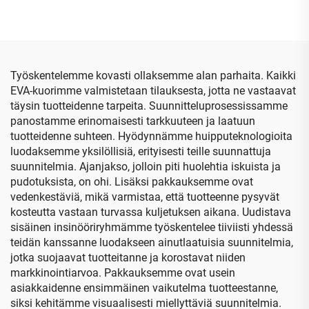
kuljetuslaatikko
varastokotelo, muovattu
muovattulla alustalla,
sisäosa korttityökaluja
matkalaatikko
varten;
leikattavalla
erityistarkoitukseen
vaahtomuovilla
tarkoitetut kovakoteloiset
Työskentelemme kovasti ollaksemme alan parhaita. Kaikki
pussit ja kotelot
EVA-kuorimme valmistetaan tilauksesta, jotta ne vastaavat
täysin tuotteidenne tarpeita. Suunnitteluprosessissamme
panostamme erinomaisesti tarkkuuteen ja laatuun
tuotteidenne suhteen. Hyödynnämme huipputeknologioita
luodaksemme yksilöllisiä, erityisesti teille suunnattuja
suunnitelmia. Ajanjakso, jolloin piti huolehtia iskuista ja
pudotuksista, on ohi. Lisäksi pakkauksemme ovat
vedenkestäviä, mikä varmistaa, että tuotteenne pysyvät
kosteutta vastaan turvassa kuljetuksen aikana. Uudistava
sisäinen insinööriryhmämme työskentelee tiiviisti yhdessä
teidän kanssanne luodakseen ainutlaatuisia suunnitelmia,
jotka suojaavat tuotteitanne ja korostavat niiden
markkinointiarvoa. Pakkauksemme ovat usein
asiakkaidenne ensimmäinen vaikutelma tuotteestanne,
siksi kehitämme visuaalisesti miellyttäviä suunnitelmia.