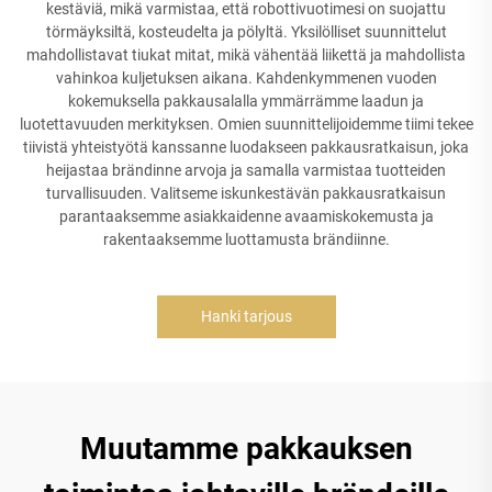
kestäviä, mikä varmistaa, että robottivuotimesi on suojattu
törmäyksiltä, kosteudelta ja pölyltä. Yksilölliset suunnittelut
mahdollistavat tiukat mitat, mikä vähentää liikettä ja mahdollista
vahinkoa kuljetuksen aikana. Kahdenkymmenen vuoden
kokemuksella pakkausalalla ymmärrämme laadun ja
luotettavuuden merkityksen. Omien suunnittelijoidemme tiimi tekee
tiivistä yhteistyötä kanssanne luodakseen pakkausratkaisun, joka
heijastaa brändinne arvoja ja samalla varmistaa tuotteiden
turvallisuuden. Valitseme iskunkestävän pakkausratkaisun
parantaaksemme asiakkaidenne avaamiskokemusta ja
rakentaaksemme luottamusta brändiinne.
Hanki tarjous
Muutamme pakkauksen