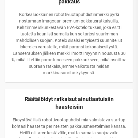
pakkaus
Korkealuokkainen robottivuotapuhdistinmerkki pyrki
nostamaan imagoaan premium-pakkausratkaisuilla.
Kehitimme iskunkestävän EVA-koteloituksen, joka esitti
tuotetta kauniisti samalla kun se tarjosi suurimman
mahdollisen suojan. Kotelo sisälsi erityisesti suunnitellut
lokerojen varusteille, mikä paransi kokonaisesitystä.
Lanseerauksen jälkeen merkki ilmoitti myynnin noususta 30
%, mikä liitettiin parantuneeseen pakkaukseen, mikä osoittaa
suoraan ratkaisujemme vaikutusta heidän
markkinasuorituskykyynsä.
Räätälöidyt ratkaisut ainutlaatuisiin
haasteisiin
Ekoystävällisiä robottivuotapuhdistimia valmistava startup
kohtasi haasteita perinteisten pakkausmenetelmien kanssa.
Heillä oli tarve kestävälle, mutta samalla suojaavalle