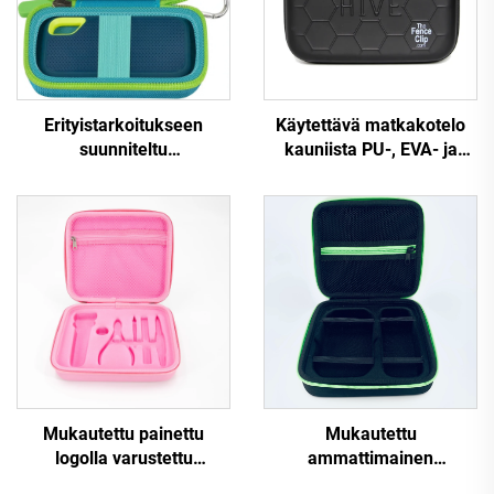
Erityistarkoitukseen
Käytettävä matkakotelo
suunniteltu
kauniista PU-, EVA- ja
järjestelylaatikko
kumimateriaaleista
kryptovaluuttojen ja USB-
varastopussilla ja
kaapelien sekä laitteiston
mukautetulla vesitiukulla
kuljetusta varten
vetoketjupussilla
Mukautettu painettu
Mukautettu
logolla varustettu
ammattimainen
kannettava EVA-kova
iskunkestävä EVA-