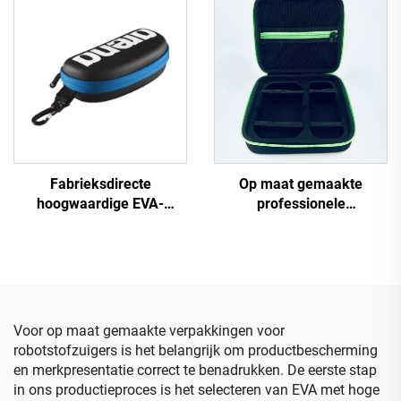
reizen en kamperen
gemaakte waterdichte
ritszak
Fabrieksdirecte
Op maat gemaakte
hoogwaardige EVA-
professionele
zwembrilhoes voor
schokbestendige EVA-
volwassenen, op maat
opbergkoffer met gegoten
gemaakte EVA-
inzetstuk voor kaarten en
zwembrilhoes, modieuze
gereedschap, beschermer
brilopbergzak
voor harde kaarten,
speciaal doeleinden
Voor op maat gemaakte verpakkingen voor
tassen en koffers
robotstofzuigers is het belangrijk om productbescherming
en merkpresentatie correct te benadrukken. De eerste stap
in ons productieproces is het selecteren van EVA met hoge