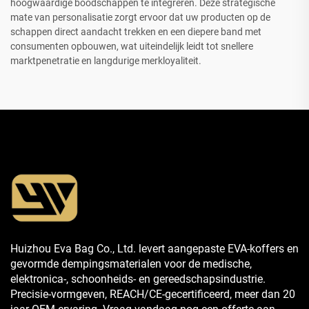
hoogwaardige boodschappen te integreren. Deze strategische
mate van personalisatie zorgt ervoor dat uw producten op de
schappen direct aandacht trekken en een diepere band met
consumenten opbouwen, wat uiteindelijk leidt tot snellere
marktpenetratie en langdurige merkloyaliteit.
Huizhou Eva Bag Co., Ltd. levert aangepaste EVA-koffers en
gevormde dempingsmaterialen voor de medische,
elektronica-, schoonheids- en gereedschapsindustrie.
Precisie-vormgeven, REACH/CE-gecertificeerd, meer dan 20