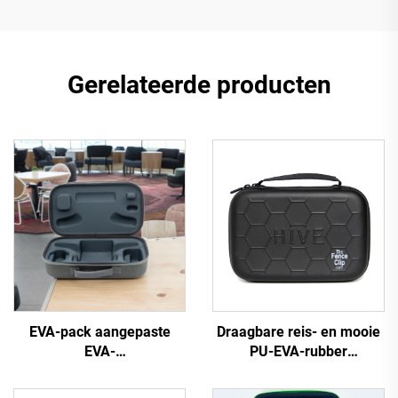
Gerelateerde producten
EVA-pack aangepaste
Draagbare reis- en mooie
EVA-
PU-EVA-rubber
apparaatritssluitingset met
gereedschapskist met
ritssluiting gesloten voor
opbergzak, op maat