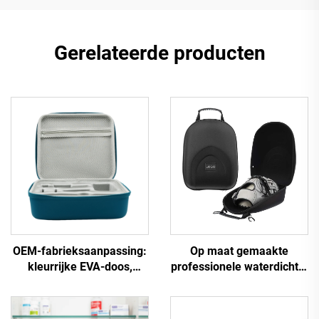
Gerelateerde producten
OEM-fabrieksaanpassing:
Op maat gemaakte
kleurrijke EVA-doos,
professionele waterdichte,
waterdicht, van PU- en
schokbestendige EVA-
EVA-materiaal, doos voor
harde koffer met
chirurgische instrumenten
gevormde schuiminzet