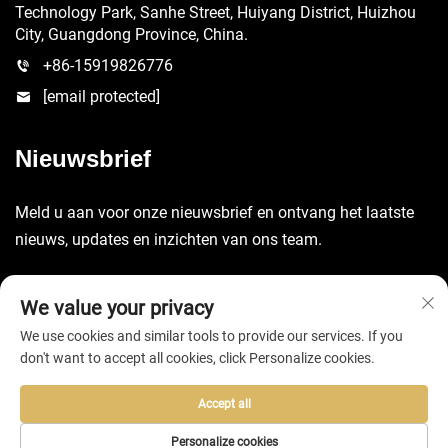
Technology Park, Sanhe Street, Huiyang District, Huizhou
City, Guangdong Province, China.
+86-15919826776
[email protected]
Nieuwsbrief
Meld u aan voor onze nieuwsbrief en ontvang het laatste
nieuws, updates en inzichten van ons team.
Verzenden
We value your privacy
We use cookies and similar tools to provide our services. If you
don't want to accept all cookies, click Personalize cookies.
Accept all
Copyright © 2025 door Huizhou EVA Bag Co., Ltd. -
Privacybeleid
Personalize cookies