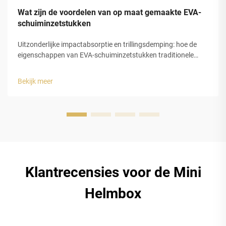
Wat zijn de voordelen van op maat gemaakte EVA-
schuiminzetstukken
Uitzonderlijke impactabsorptie en trillingsdemping: hoe de
eigenschappen van EVA-schuiminzetstukken traditionele
schuimsoorten overtreffen bij schokmindering. EVA-
schuiminzetstukken, vervaardigd uit ethyleen-vinylacetaat,
Bekijk meer
bieden betere bescherming tegen schokken omdat ze energie
omzetten...
Klantrecensies voor de Mini
Helmbox