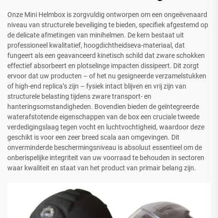
Onze Mini Helmbox is zorgvuldig ontworpen om een ongeëvenaard
niveau van structurele beveiliging te bieden, specifiek afgestemd op
de delicate afmetingen van minihelmen. De kern bestaat uit
professioneel kwalitatief, hoogdichtheidseva-materiaal, dat
fungeert als een geavanceerd kinetisch schild dat zware schokken
effectief absorbeert en plotselinge impacten dissipeert. Dit zorgt
ervoor dat uw producten – of het nu gesigneerde verzamelstukken
of high-end replica’s zijn – fysiek intact blijven en vrij zijn van
structurele belasting tijdens zware transport- en
hanteringsomstandigheden. Bovendien bieden de geïntegreerde
waterafstotende eigenschappen van de box een cruciale tweede
verdedigingslaag tegen vocht en luchtvochtigheid, waardoor deze
geschikt is voor een zeer breed scala aan omgevingen. Dit
onverminderde beschermingsniveau is absoluut essentieel om de
onberispelijke integriteit van uw voorraad te behouden in sectoren
waar kwaliteit en staat van het product van primair belang zijn.