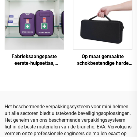
voor
baseballhandschoenen,
beschermd opberg- en
draagzak voor onderweg
en in de auto
Fabrieksaangepaste
Op maat gemaakte
eerste-hulpsettas,
schokbestendige harde
draagbare waterdichte
opbergdraagtas van EVA
noodmedische tas voor
voor toetsenbord met
thuisgebruik
schuiminzet
Het beschermende verpakkingssysteem voor mini-helmen
uit alle sectoren biedt uitstekende beveiligingsoplossingen.
Het geheim van ons beschermende verpakkingssysteem
ligt in de beste materialen van de branche: EVA. Vervolgens
vormen onze professionele engineers de mallen exact op