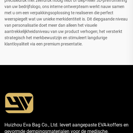
precisiedruk met zeefdruk nodig hebt of diep-relief 3D-prefrontering
van uw bedrijfslogo, ons interne ontwerpteam werkt nauw samen
met u om een verpakkingsoplossing te realiseren die perfect
weerspiegelt wat uw unieke merkidentiteit is. Dit diepgaande niveau
van personalisatie doet meer dan alleen het visuele
aantrekkelijkheidsniveau van uw product verhogen; het versterkt
strategisch het merkbewustzijn en stimuleert langdurige
klantloyaliteit via een premium presentatie.
Huizhou Eva Bag Co., Ltd. levert aangepaste EVA-koffers en
gevormde dempingsmaterialen voor de medische,